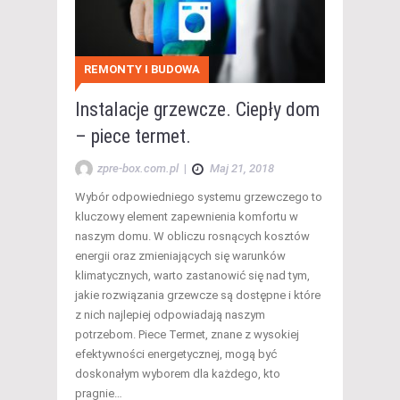
REMONTY I BUDOWA
Instalacje grzewcze. Ciepły dom
– piece termet.
zpre-box.com.pl
|
Maj 21, 2018
Wybór odpowiedniego systemu grzewczego to
kluczowy element zapewnienia komfortu w
naszym domu. W obliczu rosnących kosztów
energii oraz zmieniających się warunków
klimatycznych, warto zastanowić się nad tym,
jakie rozwiązania grzewcze są dostępne i które
z nich najlepiej odpowiadają naszym
potrzebom. Piece Termet, znane z wysokiej
efektywności energetycznej, mogą być
doskonałym wyborem dla każdego, kto
pragnie…