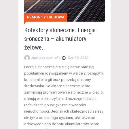
REMONTY I BUDOWA
Kolektory słoneczne. Energia
słoneczna – akumulatory
żelowe,
zpre-box.com.pl
|
Cze 30, 2018
Energia słoneczna staje się coraz bardziej
popularnym rozwiązaniem w walce z rosnącymi
kosztami energii oraz potrzebą ochrony
środowiska. Kolektory słoneczne, które
zamieniają promieniowanie słoneczne w ciepło,
oferują wiele korzyści, od oszczędności na
rachunkach po zwiększenie wartości
nieruchomości. Jednak ich skuteczność zależy
nie tylko od samego systemu, ale także od
odpowiedniego doboru akumulatorów, które