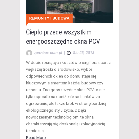
REMONTY I BUDOWA
Ciepło przede wszystkim –
energooszczędne okna PCV
zpre-box.com.pl
|
Sie 23, 2018
W dobie rosnących kosztów energii oraz coraz
większej troski o środowisko, wybór
odpowiednich okien do domu staje się
kluczowym elementem każdej budowy czy
remontu. Energooszczędne okna PCV to nie
tylko sposób na obniżenie rachunków za
ogrzewanie, ale także krok w stronę bardziej
ekologicznego stylu życia. Dzięki
nowoczesnym technologiom, te okna
charakteryzują się doskonałą izolacyjnością
termiczną…
Read More