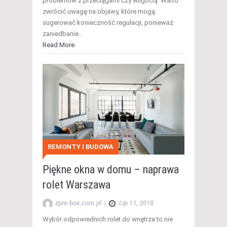
problemów z przeciągami czy wilgocią. Warto
zwrócić uwagę na objawy, które mogą
sugerować konieczność regulacji, ponieważ
zaniedbanie…
Read More
REMONTY I BUDOWA
Piękne okna w domu – naprawa
rolet Warszawa
zpre-box.com.pl
|
Lip 11, 2018
Wybór odpowiednich rolet do wnętrza to nie