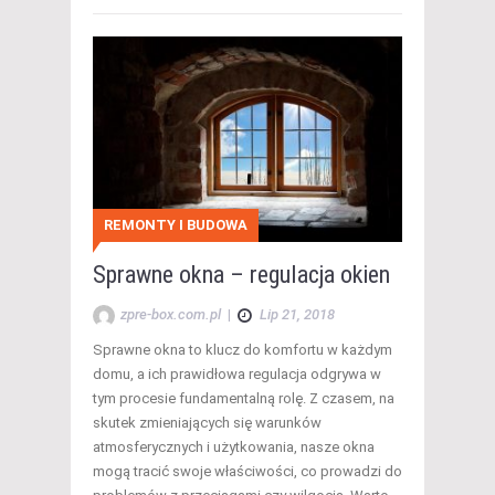
REMONTY I BUDOWA
Sprawne okna – regulacja okien
zpre-box.com.pl
|
Lip 21, 2018
Sprawne okna to klucz do komfortu w każdym
domu, a ich prawidłowa regulacja odgrywa w
tym procesie fundamentalną rolę. Z czasem, na
skutek zmieniających się warunków
atmosferycznych i użytkowania, nasze okna
mogą tracić swoje właściwości, co prowadzi do