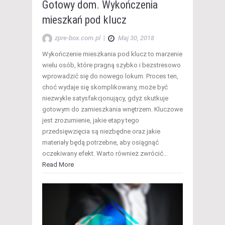
Gotowy dom. Wykończenia
mieszkań pod klucz
zpre-box.com.pl
|
Maj 30, 2018
Wykończenie mieszkania pod klucz to marzenie
wielu osób, które pragną szybko i bezstresowo
wprowadzić się do nowego lokum. Proces ten,
choć wydaje się skomplikowany, może być
niezwykle satysfakcjonujący, gdyż skutkuje
gotowym do zamieszkania wnętrzem. Kluczowe
jest zrozumienie, jakie etapy tego
przedsięwzięcia są niezbędne oraz jakie
materiały będą potrzebne, aby osiągnąć
oczekiwany efekt. Warto również zwrócić…
Read More