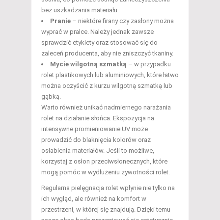
bez uszkadzania materiału.
Pranie
– niektóre firany czy zasłony można
wyprać w pralce. Należy jednak zawsze
sprawdzić etykiety oraz stosować się do
zaleceń producenta, aby nie zniszczyć tkaniny.
Mycie wilgotną szmatką
– w przypadku
rolet plastikowych lub aluminiowych, które łatwo
można oczyścić z kurzu wilgotną szmatką lub
gąbką.
Warto również unikać nadmiernego narażania
rolet na działanie słońca. Ekspozycja na
intensywne promieniowanie UV może
prowadzić do blaknięcia kolorów oraz
osłabienia materiałów. Jeśli to możliwe,
korzystaj z osłon przeciwsłonecznych, które
mogą pomóc w wydłużeniu żywotności rolet.
Regularna pielęgnacja rolet wpłynie nie tylko na
ich wygląd, ale również na komfort w
przestrzeni, w której się znajdują. Dzięki temu