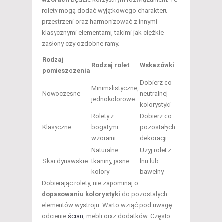
rolety mogą dodać wyjątkowego charakteru
przestrzeni oraz harmonizować z innymi
klasycznymi elementami, takimi jak ciężkie
zasłony czy ozdobne ramy.
Rodzaj
Rodzaj rolet
Wskazówki
pomieszczenia
Dobierz do
Minimalistyczne,
Nowoczesne
neutralnej
jednokolorowe
kolorystyki
Rolety z
Dobierz do
Klasyczne
bogatymi
pozostałych
wzorami
dekoracji
Naturalne
Użyj rolet z
Skandynawskie
tkaniny, jasne
lnu lub
kolory
bawełny
Dobierając rolety, nie zapominaj o
dopasowaniu kolorystyki
do pozostałych
elementów wystroju. Warto wziąć pod uwagę
odcienie
ścian
, mebli oraz dodatków. Często