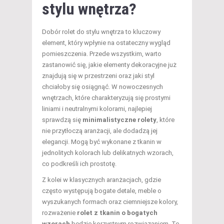
stylu wnętrza?
Dobór rolet do stylu wnętrza to kluczowy
element, który wpłynie na ostateczny wygląd
pomieszczenia. Przede wszystkim, warto
zastanowić się, jakie elementy dekoracyjne już
znajdują się w przestrzeni oraz jaki styl
chciałoby się osiągnąć. W nowoczesnych
wnętrzach, które charakteryzują się prostymi
liniami i neutralnymi kolorami, najlepiej
sprawdzą się
minimalistyczne rolety
, które
nie przytłoczą aranżacji, ale dodadzą jej
elegancji. Mogą być wykonane z tkanin w
jednolitych kolorach lub delikatnych wzorach,
co podkreśli ich prostotę.
Z kolei w klasycznych aranżacjach, gdzie
często występują bogate detale, meble o
wyszukanych formach oraz ciemniejsze kolory,
rozważenie
rolet z tkanin o bogatych
wzorach
będzie korzystnym rozwiązaniem. Te