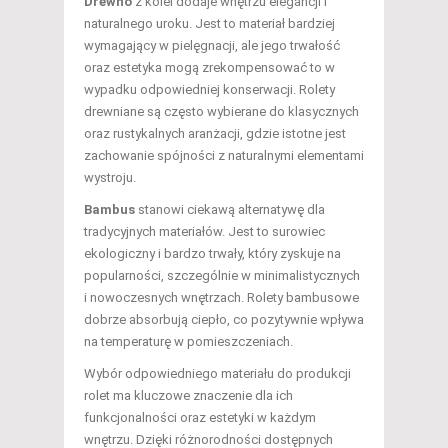
Drewno
z kolei dodaje wnętrzu elegancji i
naturalnego uroku. Jest to materiał bardziej
wymagający w pielęgnacji, ale jego trwałość
oraz estetyka mogą zrekompensować to w
wypadku odpowiedniej konserwacji. Rolety
drewniane są często wybierane do klasycznych
oraz rustykalnych aranżacji, gdzie istotne jest
zachowanie spójności z naturalnymi elementami
wystroju.
Bambus
stanowi ciekawą alternatywę dla
tradycyjnych materiałów. Jest to surowiec
ekologiczny i bardzo trwały, który zyskuje na
popularności, szczególnie w minimalistycznych
i nowoczesnych wnętrzach. Rolety bambusowe
dobrze absorbują ciepło, co pozytywnie wpływa
na temperaturę w pomieszczeniach.
Wybór odpowiedniego materiału do produkcji
rolet ma kluczowe znaczenie dla ich
funkcjonalności oraz estetyki w każdym
wnętrzu. Dzięki różnorodności dostępnych