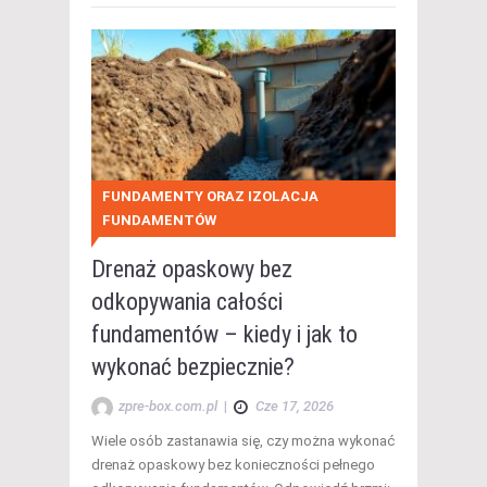
FUNDAMENTY ORAZ IZOLACJA
FUNDAMENTÓW
Drenaż opaskowy bez
odkopywania całości
fundamentów – kiedy i jak to
wykonać bezpiecznie?
zpre-box.com.pl
|
Cze 17, 2026
Wiele osób zastanawia się, czy można wykonać
drenaż opaskowy bez konieczności pełnego