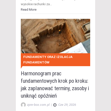
wysokie rachunki za…
Read More
FUNDAMENTY ORAZ IZOLACJA
FUNDAMENTÓW
Harmonogram prac
fundamentowych krok po kroku:
jak zaplanować terminy, zasoby i
uniknąć opóźnień
zpre-box.com.pl
|
Cze 29, 2026