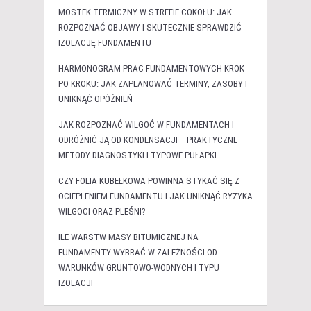
MOSTEK TERMICZNY W STREFIE COKOŁU: JAK
ROZPOZNAĆ OBJAWY I SKUTECZNIE SPRAWDZIĆ
IZOLACJĘ FUNDAMENTU
HARMONOGRAM PRAC FUNDAMENTOWYCH KROK
PO KROKU: JAK ZAPLANOWAĆ TERMINY, ZASOBY I
UNIKNĄĆ OPÓŹNIEŃ
JAK ROZPOZNAĆ WILGOĆ W FUNDAMENTACH I
ODRÓŻNIĆ JĄ OD KONDENSACJI – PRAKTYCZNE
METODY DIAGNOSTYKI I TYPOWE PUŁAPKI
CZY FOLIA KUBEŁKOWA POWINNA STYKAĆ SIĘ Z
OCIEPLENIEM FUNDAMENTU I JAK UNIKNĄĆ RYZYKA
WILGOCI ORAZ PLEŚNI?
ILE WARSTW MASY BITUMICZNEJ NA
FUNDAMENTY WYBRAĆ W ZALEŻNOŚCI OD
WARUNKÓW GRUNTOWO-WODNYCH I TYPU
IZOLACJI