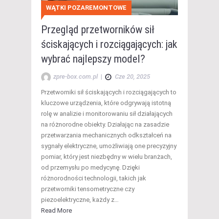
WĄTKI POZAREMONTOWE
Przegląd przetworników sił
ściskających i rozciągających: jak
wybrać najlepszy model?
zpre-box.com.pl
|
Cze 20, 2025
Przetworniki sił ściskających i rozciągających to
kluczowe urządzenia, które odgrywają istotną
rolę w analizie i monitorowaniu sił działających
na różnorodne obiekty. Działając na zasadzie
przetwarzania mechanicznych odkształceń na
sygnały elektryczne, umożliwiają one precyzyjny
pomiar, który jest niezbędny w wielu branżach,
od przemysłu po medycynę. Dzięki
różnorodności technologii, takich jak
przetworniki tensometryczne czy
piezoelektryczne, każdy z…
Read More