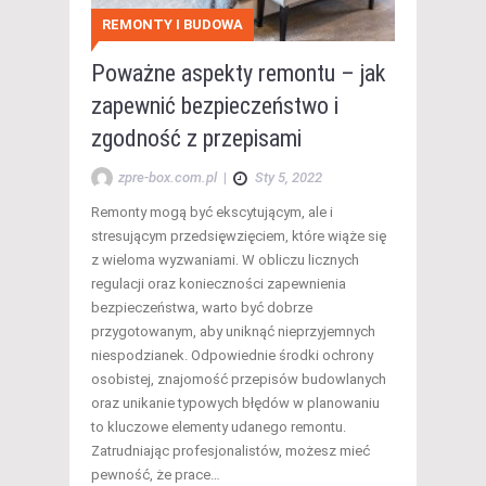
REMONTY I BUDOWA
Poważne aspekty remontu – jak
zapewnić bezpieczeństwo i
zgodność z przepisami
zpre-box.com.pl
|
Sty 5, 2022
Remonty mogą być ekscytującym, ale i
stresującym przedsięwzięciem, które wiąże się
z wieloma wyzwaniami. W obliczu licznych
regulacji oraz konieczności zapewnienia
bezpieczeństwa, warto być dobrze
przygotowanym, aby uniknąć nieprzyjemnych
niespodzianek. Odpowiednie środki ochrony
osobistej, znajomość przepisów budowlanych
oraz unikanie typowych błędów w planowaniu
to kluczowe elementy udanego remontu.
Zatrudniając profesjonalistów, możesz mieć
pewność, że prace…