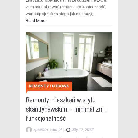
znacząco wpłynąć na nasze codzienne życie.
Zamiast traktować remont jako konieczność,
warto spojrzeć na niego jak na okazję…
Read More
REMONTY I BUDOWA
Remonty mieszkań w stylu
skandynawskim – minimalizm i
funkcjonalność
zpre-box.com.pl
|
Sty 17, 2022