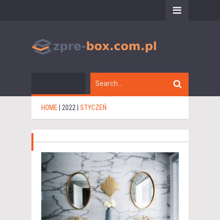
HOME
|
2022
|
STYCZEŃ