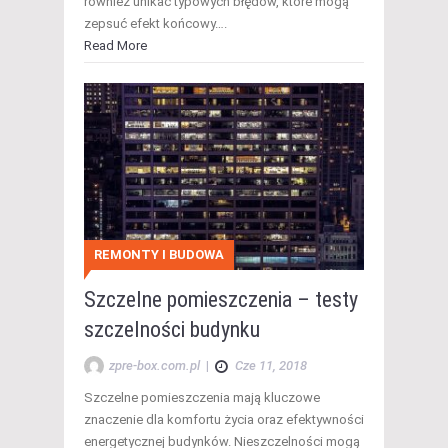
również unikać typowych błędów, które mogą
zepsuć efekt końcowy….
Read More
REMONTY I BUDOWA
Szczelne pomieszczenia – testy
szczelności budynku
zpre-box.com.pl
|
Cze 11, 2018
Szczelne pomieszczenia mają kluczowe
znaczenie dla komfortu życia oraz efektywności
energetycznej budynków. Nieszczelności mogą