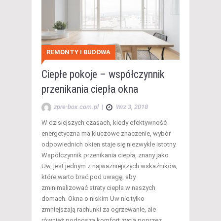
REMONTY I BUDOWA
Ciepłe pokoje – współczynnik
przenikania ciepła okna
zpre-box.com.pl
|
Wrz 3, 2018
W dzisiejszych czasach, kiedy efektywność
energetyczna ma kluczowe znaczenie, wybór
odpowiednich okien staje się niezwykle istotny.
Współczynnik przenikania ciepła, znany jako
Uw, jest jednym z najważniejszych wskaźników,
które warto brać pod uwagę, aby
zminimalizować straty ciepła w naszych
domach. Okna o niskim Uw nie tylko
zmniejszają rachunki za ogrzewanie, ale
również podnoszą komfort życia poprzez…