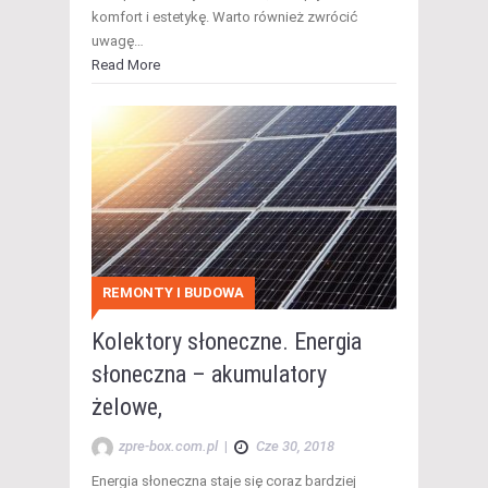
komfort i estetykę. Warto również zwrócić
uwagę…
Read More
REMONTY I BUDOWA
Kolektory słoneczne. Energia
słoneczna – akumulatory
żelowe,
zpre-box.com.pl
|
Cze 30, 2018
Energia słoneczna staje się coraz bardziej