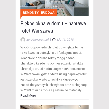
REMONTY I BUDOWA
Piękne okna w domu – naprawa
rolet Warszawa
zpre-box.com.pl
|
Lip 11, 2018
Wybór odpowiednich rolet do wnętrza to nie
tylko kwestia estetyki, ale i funkcjonalności.
Właściwie dobrane rolety mogą nadać
charakteru każdemu pomieszczeniu, a także
chronić je przed nadmiernym nasłonecznieniem.
W Warszawie, gdzie oferta usług naprawy rolet
jest szeroka, warto znać kilka kluczowych
zasad dotyczących ich wyboru oraz pielęgnacji.
W 2023 roku na topie są naturalne materiały…
Read More