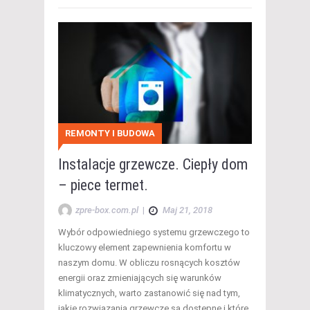
REMONTY I BUDOWA
Instalacje grzewcze. Ciepły dom
– piece termet.
zpre-box.com.pl
|
Maj 21, 2018
Wybór odpowiedniego systemu grzewczego to
kluczowy element zapewnienia komfortu w
naszym domu. W obliczu rosnących kosztów
energii oraz zmieniających się warunków
klimatycznych, warto zastanowić się nad tym,
jakie rozwiązania grzewcze są dostępne i które