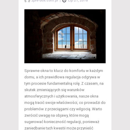
zpre-box.com.pl
|
Lip 21, 2018
Sprawne okna to klucz do komfortu w każdym
domu, a ich prawidłowa regulacja odgrywa w
tym procesie fundamentalną rolę. Z czasem, na
skutek zmieniających się warunków
atmosferycznych i użytkowania, nasze okna
mogą tracić swoje właściwości, co prowadzi do
problemów z przeciągami czy wilgocią. Warto
zwrócić uwagę na objawy, które mogą
sugerować konieczność regulacji, ponieważ
zaniedbanie tych kwestii może przynieść