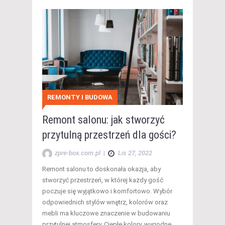
REMONTY I BUDOWA
Remont salonu: jak stworzyć
przytulną przestrzeń dla gości?
zpre-box.com.pl
|
Lis 27, 2022
Remont salonu to doskonała okazja, aby
stworzyć przestrzeń, w której każdy gość
poczuje się wyjątkowo i komfortowo. Wybór
odpowiednich stylów wnętrz, kolorów oraz
mebli ma kluczowe znaczenie w budowaniu
przytulnej atmosfery. Ciepłe kolory, wygodne