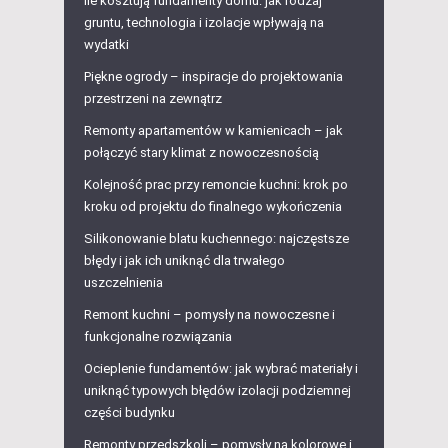
Ile kosztują fundamenty domu: jak rodzaj
gruntu, technologia i izolacje wpływają na
wydatki
Piękne ogrody – inspiracje do projektowania
przestrzeni na zewnątrz
Remonty apartamentów w kamienicach – jak
połączyć stary klimat z nowoczesnością
Kolejność prac przy remoncie kuchni: krok po
kroku od projektu do finalnego wykończenia
Silikonowanie blatu kuchennego: najczęstsze
błędy i jak ich uniknąć dla trwałego
uszczelnienia
Remont kuchni – pomysły na nowoczesne i
funkcjonalne rozwiązania
Ocieplenie fundamentów: jak wybrać materiały i
uniknąć typowych błędów izolacji podziemnej
części budynku
Remonty przedszkoli – pomysły na kolorowe i