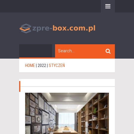
HOME
|
2022
|
STYCZEŃ