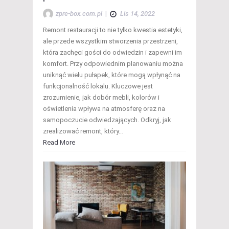
zpre-box.com.pl
|
Lis 14, 2022
Remont restauracji to nie tylko kwestia estetyki,
ale przede wszystkim stworzenia przestrzeni,
która zachęci gości do odwiedzin i zapewni im
komfort. Przy odpowiednim planowaniu można
uniknąć wielu pułapek, które mogą wpłynąć na
funkcjonalność lokalu. Kluczowe jest
zrozumienie, jak dobór mebli, kolorów i
oświetlenia wpływa na atmosferę oraz na
samopoczucie odwiedzających. Odkryj, jak
zrealizować remont, który…
Read More