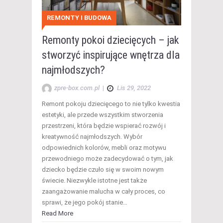
REMONTY I BUDOWA
Remonty pokoi dziecięcych – jak
stworzyć inspirujące wnętrza dla
najmłodszych?
zpre-box.com.pl
|
Lis 29, 2022
Remont pokoju dziecięcego to nie tylko kwestia
estetyki, ale przede wszystkim stworzenia
przestrzeni, która będzie wspierać rozwój i
kreatywność najmłodszych. Wybór
odpowiednich kolorów, mebli oraz motywu
przewodniego może zadecydować o tym, jak
dziecko będzie czuło się w swoim nowym
świecie. Niezwykle istotne jest także
zaangażowanie malucha w cały proces, co
sprawi, że jego pokój stanie…
Read More