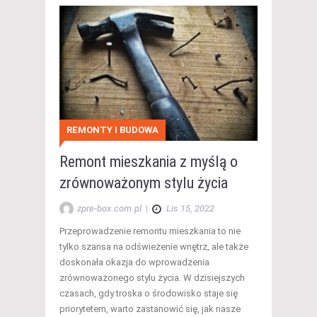
REMONTY I BUDOWA
Remont mieszkania z myślą o
zrównoważonym stylu życia
zpre-box.com.pl
|
Lis 15, 2022
Przeprowadzenie remontu mieszkania to nie
tylko szansa na odświeżenie wnętrz, ale także
doskonała okazja do wprowadzenia
zrównoważonego stylu życia. W dzisiejszych
czasach, gdy troska o środowisko staje się
priorytetem, warto zastanowić się, jak nasze