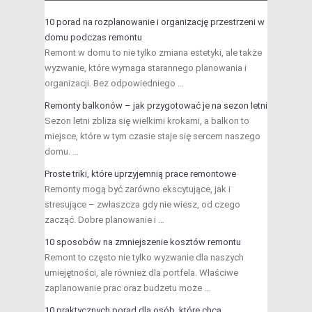
10 porad na rozplanowanie i organizację przestrzeni w
domu podczas remontu
Remont w domu to nie tylko zmiana estetyki, ale także
wyzwanie, które wymaga starannego planowania i
organizacji. Bez odpowiedniego …
Remonty balkonów – jak przygotować je na sezon letni
Sezon letni zbliża się wielkimi krokami, a balkon to
miejsce, które w tym czasie staje się sercem naszego
domu. …
Proste triki, które uprzyjemnią prace remontowe
Remonty mogą być zarówno ekscytujące, jak i
stresujące – zwłaszcza gdy nie wiesz, od czego
zacząć. Dobre planowanie i …
10 sposobów na zmniejszenie kosztów remontu
Remont to często nie tylko wyzwanie dla naszych
umiejętności, ale również dla portfela. Właściwe
zaplanowanie prac oraz budżetu może …
10 praktycznych porad dla osób, które chcą