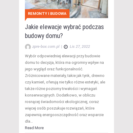
REMONTY I BUDOWA
Jakie elewacje wybrać podczas
budowy domu?
zpre-box.com.pl
|
Lis 27, 2022
Wybór odpowiedniej elewacji przy budowie
domu to decyzja, która ma ogromny wpływ na
jego wygląd oraz funkcjonalność.
Zróżnicowane materiały, takie jak tynk, drewno
czy kamień, oferują nie tylko różne estetyki, ale
także różne poziomy trwałości i wymagań
konserwacyjnych. Dodatkowo, w obliczu
rosnącej świadomości ekologicznej, coraz
więcej osób poszukuje rozwiązań, które
zapewnią energooszczędność oraz wsparcie
dla…
Read More