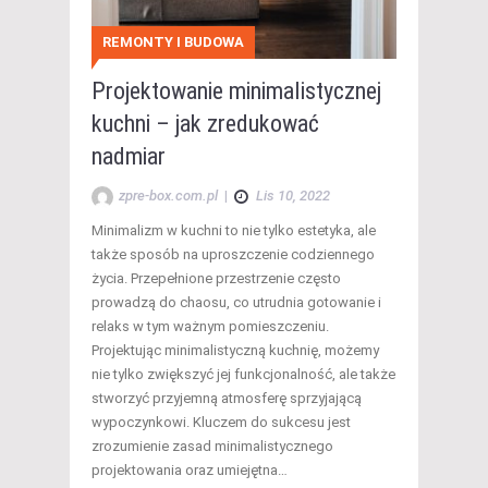
REMONTY I BUDOWA
Projektowanie minimalistycznej
kuchni – jak zredukować
nadmiar
zpre-box.com.pl
|
Lis 10, 2022
Minimalizm w kuchni to nie tylko estetyka, ale
także sposób na uproszczenie codziennego
życia. Przepełnione przestrzenie często
prowadzą do chaosu, co utrudnia gotowanie i
relaks w tym ważnym pomieszczeniu.
Projektując minimalistyczną kuchnię, możemy
nie tylko zwiększyć jej funkcjonalność, ale także
stworzyć przyjemną atmosferę sprzyjającą
wypoczynkowi. Kluczem do sukcesu jest
zrozumienie zasad minimalistycznego
projektowania oraz umiejętna…