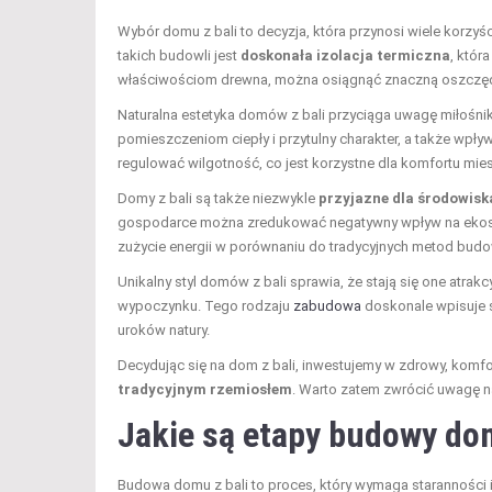
Wybór domu z bali to decyzja, która przynosi wiele korzy
takich budowli jest
doskonała izolacja termiczna
, któr
właściwościom drewna, można osiągnąć znaczną oszcz
Naturalna estetyka domów z bali przyciąga uwagę miłośni
pomieszczeniom ciepły i przytulny charakter, a także wp
regulować wilgotność, co jest korzystne dla komfortu mi
Domy z bali są także niezwykle
przyjazne dla środowisk
gospodarce można zredukować negatywny wpływ na ekosy
zużycie energii w porównaniu do tradycyjnych metod budo
Unikalny styl domów z bali sprawia, że stają się one atrak
wypoczynku. Tego rodzaju
zabudowa
doskonale wpisuje s
uroków natury.
Decydując się na dom z bali, inwestujemy w zdrowy, komfo
tradycyjnym rzemiosłem
. Warto zatem zwrócić uwagę na 
Jakie są etapy budowy dom
Budowa domu z bali to proces, który wymaga staranności i