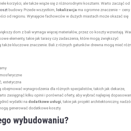
iele korzyści, ale także wiąże się z różnorodnymi kosztami. Warto zacząć od
oszt
budowy. Przede wszystkim,
lokalizacja
ma ogromne znaczenie – ceny
ności od regionu. Wynajęcie fachowców w dużych miastach może okazać się
większy dom z bali wymaga więcej materiałów, przez co koszty wzrastają. Wa
we elementy, takie jak tarasy czy zadaszenia, które mogą zwiększyć
 także kluczowe znaczenie. Bali z różnych gatunków drewna mogą mieć róż
arny
atmosferyczne
, estetyczna
ą obejmować wynagrodzenia dla różnych specjalistów, takich jak dekarze,
warto zasięgnąć kilku opinii i porównać oferty, aby wybrać najlepiej dopasowa
ędnić wydatki na
dodatkowe usługi
, takie jak projekt architektoniczny, nadzó
 mogą generować dodatkowe koszty.
 jego wybudowaniu?