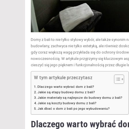
Domy z bali to nie tylko stylowy wybór, ale także synonim
budowlany, zachwyca nie tylko estetyką, ale również dosko
gdy coraz większą wagę przykłada się do ochrony środowis
nowoczesnością. W artykule przyjrzymy się kluczowym a
cieszyć się jego pięknem i funkcjonalnością przez długie la
W tym artykule przeczytasz
Dlaczego warto wybrać dom z bali?
Jakie są etapy budowy domu z bali?
Jakie materiały są najlepsze do budowy domu z bali?
Jakie są koszty budowy domu z bali?
Jak dbać o dom z bali po jego wybudowaniu?
Dlaczego warto wybrać
do