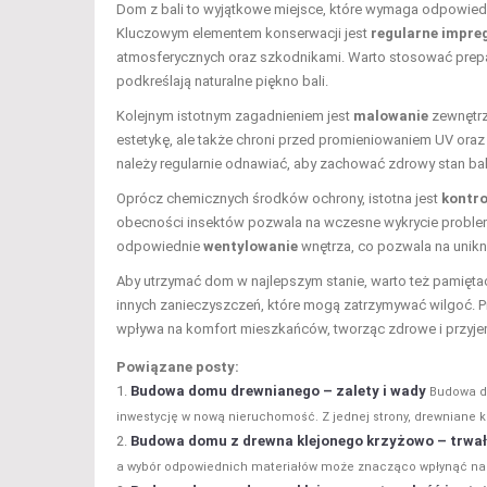
Dom z bali to wyjątkowe miejsce, które wymaga odpowiedniej
Kluczowym elementem konserwacji jest
regularne impre
atmosferycznych oraz szkodnikami. Warto stosować prepa
podkreślają naturalne piękno bali.
Kolejnym istotnym zagadnieniem jest
malowanie
zewnętrz
estetykę, ale także chroni przed promieniowaniem UV oraz w
należy regularnie odnawiać, aby zachować zdrowy stan bal
Oprócz chemicznych środków ochrony, istotna jest
kontro
obecności insektów pozwala na wczesne wykrycie problemó
odpowiednie
wentylowanie
wnętrza, co pozwala na unikn
Aby utrzymać dom w najlepszym stanie, warto też pamięta
innych zanieczyszczeń, które mogą zatrzymywać wilgoć. Pr
wpływa na komfort mieszkańców, tworząc zdrowe i przyje
Powiązane posty:
Budowa domu drewnianego – zalety i wady
Budowa do
inwestycję w nową nieruchomość. Z jednej strony, drewniane ko
Budowa domu z drewna klejonego krzyżowo – trwał
a wybór odpowiednich materiałów może znacząco wpłynąć na kom