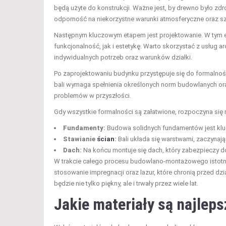
będą użyte do konstrukcji. Ważne jest, by drewno było z
odporność na niekorzystne warunki atmosferyczne oraz sz
Następnym kluczowym etapem jest projektowanie. W tym 
funkcjonalność, jak i estetykę. Warto skorzystać z usług
indywidualnych potrzeb oraz warunków działki.
Po zaprojektowaniu budynku przystępuje się do formaln
bali wymaga spełnienia określonych norm budowlanych ora
problemów w przyszłości.
Gdy wszystkie formalności są załatwione, rozpoczyna się 
Fundamenty:
Budowa solidnych fundamentów jest klucz
Stawianie
ścian
:
Bali układa się warstwami, zaczynają
Dach:
Na końcu montuje się dach, który zabezpieczy d
W trakcie całego procesu budowlano-montażowego istotn
stosowanie impregnacji oraz lazur, które chronią przed dz
będzie nie tylko piękny, ale i trwały przez wiele lat.
Jakie materiały są najlep