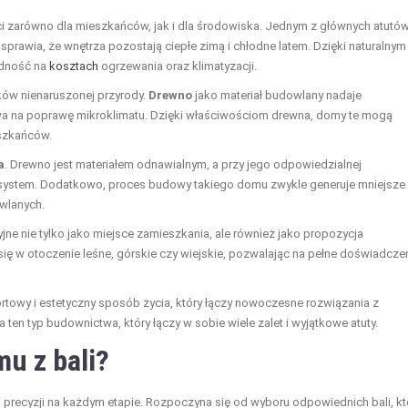
ści zarówno dla mieszkańców, jak i dla środowiska. Jednym z głównych atutó
a sprawia, że wnętrza pozostają ciepłe zimą i chłodne latem. Dzięki naturalnym
ędność na
kosztach
ogrzewania oraz klimatyzacji.
ków nienaruszonej przyrody.
Drewno
jako materiał budowlany nadaje
ływa na poprawę mikroklimatu. Dzięki właściwościom drewna, domy te mogą
eszkańców.
a
. Drewno jest materiałem odnawialnym, a przy jego odpowiedzialnej
stem. Dodatkowo, proces budowy takiego domu zwykle generuje mniejsze
wlanych.
cyjne nie tylko jako miejsce zamieszkania, ale również jako propozycja
ię w otoczenie leśne, górskie czy wiejskie, pozwalając na pełne doświadcze
rtowy i estetyczny sposób życia, który łączy nowoczesne rozwiązania z
ten typ budownictwa, który łączy w sobie wiele zalet i wyjątkowe atuty.
u z bali?
 precyzji na każdym etapie. Rozpoczyna się od wyboru odpowiednich bali, kt