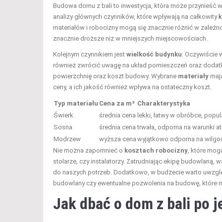
Budowa domu z bali to inwestycja, która może przynieść w
analizy głównych czynników, które wpływają na całkowity
k
materiałów i robocizny mogą się znacznie różnić w zależ
znacznie droższe niż w mniejszych miejscowościach.
Kolejnym czynnikiem jest
wielkość budynku
. Oczywiście 
również zwrócić uwagę na układ pomieszczeń oraz dodatko
powierzchnię oraz koszt budowy. Wybrane
materiały
mają
ceny, a ich jakość również wpływa na ostateczny koszt.
Typ materiału
Cena za m³
Charakterystyka
Świerk
średnia cena
lekki, łatwy w obróbce, popul
Sosna
średnia cena
trwała, odporna na warunki 
Modrzew
wyższa cena
wyjątkowo odporna na wilgoć
Nie można zapomnieć o
kosztach robocizny
, które mog
stolarze, czy instalatorzy. Zatrudniając ekipę budowlaną, 
do naszych potrzeb. Dodatkowo, w budżecie warto uwzgl
budowlany czy ewentualne pozwolenia na budowę, które
Jak dbać o dom z bali po