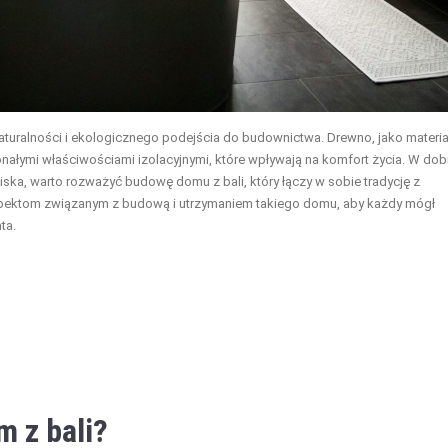
 naturalności i ekologicznego podejścia do budownictwa. Drewno, jako materia
nałymi właściwościami izolacyjnymi, które wpływają na komfort życia. W dob
ka, warto rozważyć budowę domu z bali, który łączy w sobie tradycję z
spektom związanym z budową i utrzymaniem takiego domu, aby każdy mógł
ta.
m
z bali?