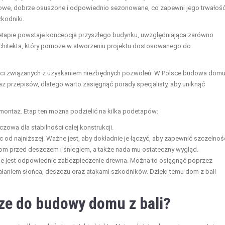
drowe, dobrze osuszone i odpowiednio sezonowane, co zapewni jego trwałość
kodniki.
etapie powstaje koncepcja przyszłego budynku, uwzględniająca zarówno
 architekta, który pomoże w stworzeniu projektu dostosowanego do
ości związanych z uzyskaniem niezbędnych pozwoleń. W Polsce budowa domu
z przepisów, dlatego warto zasięgnąć porady specjalisty, aby uniknąć
montaż. Etap ten można podzielić na kilka podetapów:
owa dla stabilności całej konstrukcji.
c od najniższej. Ważne jest, aby dokładnie je łączyć, aby zapewnić szczelnoś
om przed deszczem i śniegiem, a także nada mu ostateczny wygląd.
e jest odpowiednie zabezpieczenie drewna. Można to osiągnąć poprzez
iałaniem słońca, deszczu oraz atakami szkodników. Dzięki temu dom z bali
sze do budowy domu z bali?