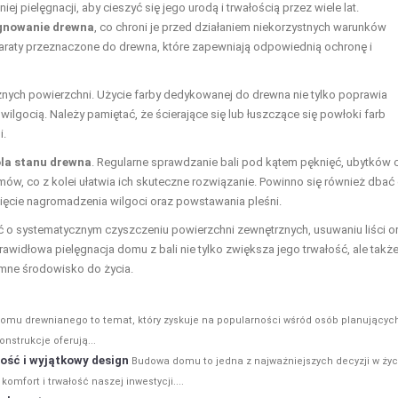
 pielęgnacji, aby cieszyć się jego urodą i trwałością przez wiele lat.
gnowanie drewna
, co chroni je przed działaniem niekorzystnych warunków
raty przeznaczone do drewna, które zapewniają odpowiednią ochronę i
nych powierzchni. Użycie farby dedykowanej do drewna nie tylko poprawia
ilgocią. Należy pamiętać, że ścierające się lub łuszczące się powłoki farb
i.
la stanu drewna
. Regularne sprawdzanie bali pod kątem pęknięć, ubytków 
w, co z kolei ułatwia ich skuteczne rozwiązanie. Powinno się również dbać
ięcie nagromadzenia wilgoci oraz powstawania pleśni.
ć o systematycznym czyszczeniu powierzchni zewnętrznych, usuwaniu liści o
awidłowa pielęgnacja domu z bali nie tylko zwiększa jego trwałość, ale takż
mne środowisko do życia.
mu drewnianego to temat, który zyskuje na popularności wśród osób planującyc
nstrukcje oferują...
ość i wyjątkowy design
Budowa domu to jedna z najważniejszych decyzji w życ
fort i trwałość naszej inwestycji....