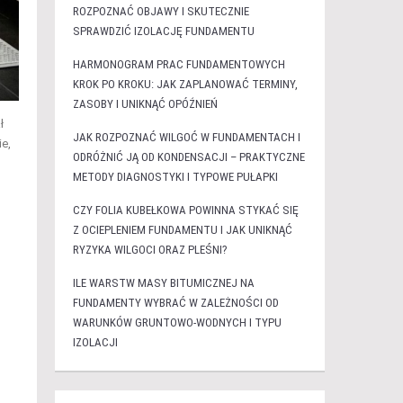
ROZPOZNAĆ OBJAWY I SKUTECZNIE
SPRAWDZIĆ IZOLACJĘ FUNDAMENTU
HARMONOGRAM PRAC FUNDAMENTOWYCH
KROK PO KROKU: JAK ZAPLANOWAĆ TERMINY,
ZASOBY I UNIKNĄĆ OPÓŹNIEŃ
ł
JAK ROZPOZNAĆ WILGOĆ W FUNDAMENTACH I
ie,
ODRÓŻNIĆ JĄ OD KONDENSACJI – PRAKTYCZNE
METODY DIAGNOSTYKI I TYPOWE PUŁAPKI
CZY FOLIA KUBEŁKOWA POWINNA STYKAĆ SIĘ
Z OCIEPLENIEM FUNDAMENTU I JAK UNIKNĄĆ
RYZYKA WILGOCI ORAZ PLEŚNI?
ILE WARSTW MASY BITUMICZNEJ NA
FUNDAMENTY WYBRAĆ W ZALEŻNOŚCI OD
WARUNKÓW GRUNTOWO-WODNYCH I TYPU
IZOLACJI