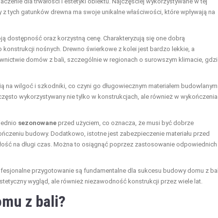
enie dla trwałości i estetyki obiektu. Najczęściej wykorzystywane w tej
y z tych gatunków drewna ma swoje unikalne właściwości, które wpływają na
 dostępność oraz korzystną cenę. Charakteryzują się one dobrą
o konstrukcji nośnych. Drewno świerkowe z kolei jest bardzo lekkie, a
wnictwie domów z bali, szczególnie w regionach o surowszym klimacie, gdzi
ią na wilgoć i szkodniki, co czyni go długowiecznym materiałem budowlanym
t często wykorzystywany nie tylko w konstrukcjach, ale również w wykończeni
iednio
sezonowane
przed użyciem, co oznacza, że musi być dobrze
ńczeniu budowy. Dodatkowo, istotne jest zabezpieczenie materiału przed
ałość na długi czas. Można to osiągnąć poprzez zastosowanie odpowiednich
fesjonalne przygotowanie są fundamentalne dla sukcesu budowy domu z bali
stetyczny wygląd, ale również niezawodność konstrukcji przez wiele lat.
mu z bali?