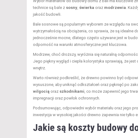
Wybór materiałów do budowy domu z bali ma kluczowe znacz
technice są bale z
sosny
,
świerka
oraz
modrzewia
. Każd
jakość budowli.
Bale sosnowe są popularnym wyborem ze względu na swoją
wytrzymałością na obciążenia, co sprawia, że są idealne d
jednocześnie mocne, dlatego często używane jest w budo
odporność na warunki atmosferyczne jest kluczowa.
Modrzew, choć droższy, wyróżnia się naturalną odpornośc
Jego piękny wygląd i ciepła kolorystyka sprawiają, że jes
wnętrz.
Warto również podkreślić, że drewno powinno być odpow
wysuszone, aby uniknąć odkształceń oraz pęknięć po zako
wilgocią
oraz
szkodnikami
, co może zapewnić jego trw
impregnacji oraz powłok ochronnych.
Podsumowując, odpowiedni wybór materiału oraz jego pro
inwestycja w wysokiej jakości drewno zapewnia nie tylko e
Jakie są koszty budowy do