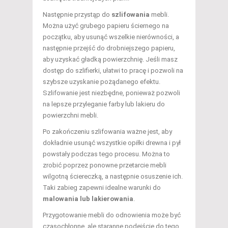
Następnie przystąp do
szlifowania
mebli.
Można użyć grubego papieru ściernego na
początku, aby usunąć wszelkie nierówności, a
następnie przejść do drobniejszego papieru,
aby uzyskać gładką powierzchnię. Jeśli masz
dostęp do szlifierki, ułatwi to pracę i pozwoli na
szybsze uzyskanie pożądanego efektu.
Szlifowanie jest niezbędne, ponieważ pozwoli
na lepsze przyleganie farby lub lakieru do
powierzchni mebli.
Po zakończeniu szlifowania ważne jest, aby
dokładnie usunąć wszystkie opiłki drewna i pył
powstały podczas tego procesu. Można to
zrobić poprzez ponowne przetarcie mebli
wilgotną ściereczką, a następnie osuszenie ich.
Taki zabieg zapewni idealne warunki do
malowania lub lakierowania
.
Przygotowanie mebli do odnowienia może być
czasochłonne, ale staranne podejście do tego