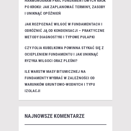
HARMONOGRAM PRAC FUNDAMENTOWYCH KROK
PO KROKU: JAK ZAPLANOWAĆ TERMINY, ZASOBY
I UNIKNĄĆ OPÓŹNIEŃ
JAK ROZPOZNAĆ WILGOĆ W FUNDAMENTACH I
ODRÓŻNIĆ JĄ OD KONDENSACJI – PRAKTYCZNE
METODY DIAGNOSTYKI I TYPOWE PUŁAPKI
CZY FOLIA KUBEŁKOWA POWINNA STYKAĆ SIĘ Z
OCIEPLENIEM FUNDAMENTU I JAK UNIKNĄĆ
RYZYKA WILGOCI ORAZ PLEŚNI?
ILE WARSTW MASY BITUMICZNEJ NA
FUNDAMENTY WYBRAĆ W ZALEŻNOŚCI OD
WARUNKÓW GRUNTOWO-WODNYCH I TYPU
IZOLACJI
NAJNOWSZE KOMENTARZE