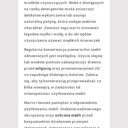
środków czyszczących
. Wiele z dostępnych
na rynku detergentów może zniszczyć
delikatne wykończenia lub usunąć
naturalną patynę, która nadaje meblom
charakter. Zamiast tego warto stosować
łagodne mydła i wodę, a do obrzędów
czyszczenia używać miękkich ściereczek.
Regularna konserwacja powierzchni mebli
odnowionych jest niezbędna. Użycie
olejów
lub wosków
pomoże zabezpieczyć drewno
przed
wilgocią
oraz promieniowaniem UV,
co zapobiega blaknięciu kolorów. Zaleca
się, aby tę konserwację przeprowadzać co
kilka miesięcy, w zależności od
intensywności użytkowania mebli.
Warto również pamiętać o odpowiednim
użytkowaniu mebli. Unikanie nadmiernego
obciążania oraz
ochrona mebli
przed
bezpośrednim działaniem promieni
słonecznych, temperaturą czy wilgocią z