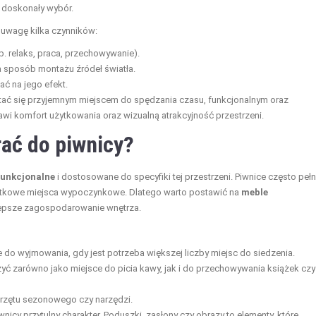
 doskonały wybór.
 uwagę kilka czynników:
. relaks, praca, przechowywanie).
 sposób montażu źródeł światła.
ać na jego efekt.
tać się przyjemnym miejscem do spędzania czasu, funkcjonalnym oraz
wi komfort użytkowania oraz wizualną atrakcyjność przestrzeni.
rać do piwnicy?
funkcjonalne
i dostosowane do specyfiki tej przestrzeni. Piwnice często pełn
odatkowe miejsca wypoczynkowe. Dlatego warto postawić na
meble
 lepsze zagospodarowanie wnętrza.
 do wyjmowania, gdy jest potrzeba większej liczby miejsc do siedzenia.
ć zarówno jako miejsce do picia kawy, jak i do przechowywania książek czy
rzętu sezonowego czy narzędzi.
cy przytulny charakter. Poduszki, zasłony czy obrazy to elementy, które