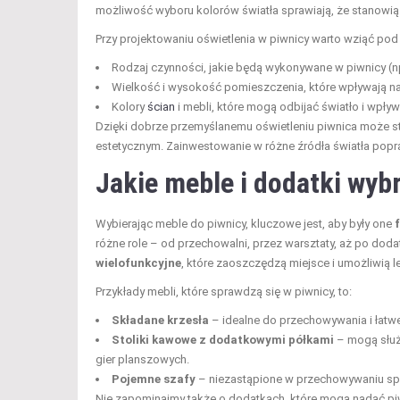
możliwość wyboru kolorów światła sprawiają, że stanowią
Przy projektowaniu oświetlenia w piwnicy warto wziąć pod
Rodzaj czynności, jakie będą wykonywane w piwnicy (np
Wielkość i wysokość pomieszczenia, które wpływają na
Kolory
ścian
i mebli, które mogą odbijać światło i wpływ
Dzięki dobrze przemyślanemu oświetleniu piwnica może s
estetycznym. Zainwestowanie w różne źródła światła popra
Jakie meble i dodatki wyb
Wybierając meble do piwnicy, kluczowe jest, aby były one
różne role – od przechowalni, przez warsztaty, aż po d
wielofunkcyjne
, które zaoszczędzą miejsce i umożliwią
Przykłady mebli, które sprawdzą się w piwnicy, to:
Składane krzesła
– idealne do przechowywania i łatwe
Stoliki kawowe z dodatkowymi półkami
– mogą służy
gier planszowych.
Pojemne szafy
– niezastąpione w przechowywaniu sp
Nie zapominajmy także o dodatkach, które mogą nadać piwni