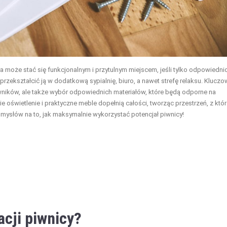
 może stać się funkcjonalnym i przytulnym miejscem, jeśli tylko odpowiednio
zekształcić ją w dodatkową sypialnię, biuro, a nawet strefę relaksu. Kluczo
owników, ale także wybór odpowiednich materiałów, które będą odporne na
 oświetlenie i praktyczne meble dopełnią całości, tworząc przestrzeń, z któr
ysłów na to, jak maksymalnie wykorzystać potencjał piwnicy!
acji piwnicy?