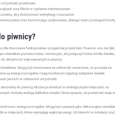
od potrzeb przestrzeni.
acyjnych oraz filtrów w systemie mechanicznym.
zczeniu, aby dostosować wentylację i osuszacze.
mieszczenia oraz komfort jego użytkowania, dlatego warto poświęcić troch
do piwnicy?
dla stworzenia funkcjonalnej i przyjemnej przestrzeni. Powinno ono nie tylk
ym niewielkim pomieszczeniu. Istotne jest, aby połączyć różne źródła światła,
a do aktywności wykonywanych w piwnicy.
oświetlenia. Mogą być montowane na suficie lub zwieszone, co pozwala na
tóre są energooszczędne i mają możliwość regulacji natężenia światła.
ować jasność w zależności od potrzeb.
j atmosfery do piwnicy. Można je umieścić w strategicznych miejscach, na
ch. Kinkiety emitują delikatne światło, które sprawia, że przestrzeń staje s
echstronne i energooszczędne. Mogą być używane jako dekoracyjne oświetlen
ła w miejscach, które wymagają większej uwagi. Ich łatwość w instalacji oraz