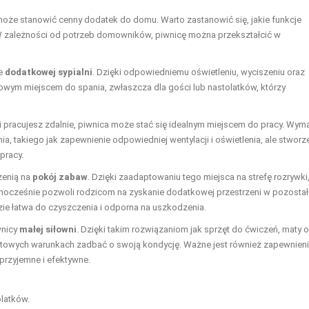
 może stanowić cenny dodatek do domu. Warto zastanowić się, jakie funkcje
 W zależności od potrzeb domowników, piwnicę można przekształcić w
ie
dodatkowej sypialni
. Dzięki odpowiedniemu oświetleniu, wyciszeniu oraz
ym miejscem do spania, zwłaszcza dla gości lub nastolatków, którzy
li pracujesz zdalnie, piwnica może stać się idealnym miejscem do pracy. Wym
takiego jak zapewnienie odpowiedniej wentylacji i oświetlenia, ale stworz
pracy.
zenią na
pokój zabaw
. Dzięki zaadaptowaniu tego miejsca na strefę rozrywki
dnocześnie pozwoli rodzicom na zyskanie dodatkowej przestrzeni w pozosta
dzie łatwa do czyszczenia i odporna na uszkodzenia.
wnicy
małej siłowni
. Dzięki takim rozwiązaniom jak sprzęt do ćwiczeń, maty 
ortowych warunkach zadbać o swoją kondycję. Ważne jest również zapewnien
 przyjemne i efektywne.
latków.