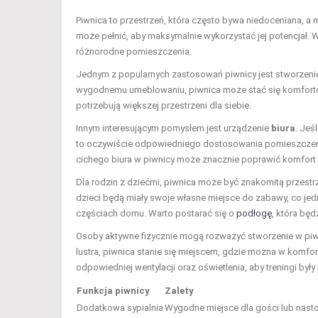
Piwnica to przestrzeń, która często bywa niedoceniana, a
może pełnić, aby maksymalnie wykorzystać jej potencjał.
różnorodne pomieszczenia.
Jednym z popularnych zastosowań piwnicy jest stworzen
wygodnemu umeblowaniu, piwnica może stać się komfortow
potrzebują większej przestrzeni dla siebie.
Innym interesującym pomysłem jest urządzenie
biura
. Jeś
to oczywiście odpowiedniego dostosowania pomieszczenia, 
cichego biura w piwnicy może znacznie poprawić komfort 
Dla rodzin z dziećmi, piwnica może być znakomitą przestr
dzieci będą miały swoje własne miejsce do zabawy, co je
częściach domu. Warto postarać się o
podłogę
, która bę
Osoby aktywne fizycznie mogą rozważyć stworzenie w pi
lustra, piwnica stanie się miejscem, gdzie można w komf
odpowiedniej wentylacji oraz oświetlenia, aby treningi były
Funkcja piwnicy
Zalety
Dodatkowa sypialnia
Wygodne miejsce dla gości lub nasto