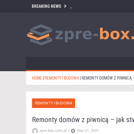
BREAKING NEWS
HOME
|
REMONTY I BUDOWA
|
REMONTY DOMÓW Z PIWNICĄ –
REMONTY I BUDOWA
Remonty domów z piwnicą – jak stw
zpre-box.com.pl
|
Mar 21, 2021