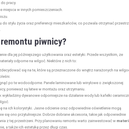
 do pracy.
muje miejsca w innych pomieszczeniach.
iszu.
u do stylu życia oraz preferencji mieszkańców, co pozwala otrzymać przestrz
.
 remontu piwnicy?
ie dla jej późniejszego użytkowania oraz estetyki. Przede wszystkim, ze
eriały odporne na wilgoć. Niektóre z nich to:
 zdecydować się na te, które są przeznaczone do wnętrz narażonych na wilgo
leśni.
gnąć po te wodoodporne. Panele laminowane lub winylowe o zwiększonej
cy, ponieważ są łatwe w montażu oraz utrzymaniu.
k wykładziny dywanowe odporniejsze na działanie wody lub kafelki ceramicz
ilgoć.
gę na ich kolorystyki. Jasne odcienie oraz odpowiednie oświetlenie mogą
ie się ono przytulniejsze. Dobrze dobrane akcesoria, takie jak odpowiednie
ania z tej przestrzeni. Przy planowaniu remontu warto zainwestować w
materi
e, a także ich estetykę przez długi czas.