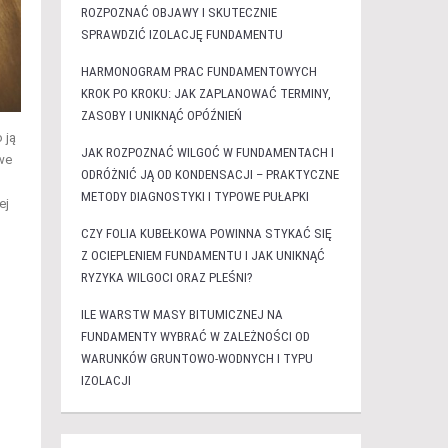
ROZPOZNAĆ OBJAWY I SKUTECZNIE
SPRAWDZIĆ IZOLACJĘ FUNDAMENTU
HARMONOGRAM PRAC FUNDAMENTOWYCH
KROK PO KROKU: JAK ZAPLANOWAĆ TERMINY,
ZASOBY I UNIKNĄĆ OPÓŹNIEŃ
 ją
JAK ROZPOZNAĆ WILGOĆ W FUNDAMENTACH I
we
ODRÓŻNIĆ JĄ OD KONDENSACJI – PRAKTYCZNE
METODY DIAGNOSTYKI I TYPOWE PUŁAPKI
ej
CZY FOLIA KUBEŁKOWA POWINNA STYKAĆ SIĘ
Z OCIEPLENIEM FUNDAMENTU I JAK UNIKNĄĆ
RYZYKA WILGOCI ORAZ PLEŚNI?
ILE WARSTW MASY BITUMICZNEJ NA
FUNDAMENTY WYBRAĆ W ZALEŻNOŚCI OD
WARUNKÓW GRUNTOWO-WODNYCH I TYPU
IZOLACJI