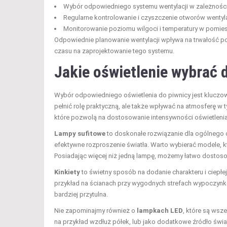
Wybór odpowiedniego systemu wentylacji w zależności 
Regularne kontrolowanie i czyszczenie otworów wentyl
Monitorowanie poziomu wilgoci i temperatury w pomies
Odpowiednie planowanie wentylacji wpływa na trwałość po
czasu na zaprojektowanie tego systemu.
Jakie oświetlenie wybrać 
Wybór odpowiedniego oświetlenia do piwnicy jest kluczowy 
pełnić rolę praktyczną, ale także wpływać na atmosferę w t
które pozwolą na dostosowanie intensywności oświetleni
Lampy sufitowe
to doskonałe rozwiązanie dla ogólnego 
efektywne rozproszenie światła. Warto wybierać modele, k
Posiadając więcej niż jedną lampę, możemy łatwo dostos
Kinkiety
to świetny sposób na dodanie charakteru i ciepłe
przykład na ścianach przy wygodnych strefach wypoczynkowy
bardziej przytulna.
Nie zapominajmy również o
lampkach LED
, które są wsz
na przykład wzdłuż półek, lub jako dodatkowe źródło świat