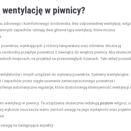
 wentylację w piwnicy?
u zdrowego i komfortowego środowiska. Bez odpowiedniej wentylacji, wilg
emnych zapachów. Istnieją dwa główne typy wentylacji, które można
a.
 powietrza, wynikających z różnicy temperatury oraz ciśnienia. Można ją
a swobodny przepływ powietrza z zewnątrz do wnętrza piwnicy. Aby skuteczn
dnich miejscach, na przykład na przeciwległych ścianach. Taki układ pozwa
wentylatorów i innych urządzeń do wymiany powietrza. Systemy wentylacyjne
 i zapachów przez ciągłe usuwanie zanieczyszczonego powietrza i
eruje automatyczne regulacje, które dostosowują intensywność wentylacji 
wentylacji w piwnicy. Te urządzenia skutecznie redukują
poziom
wilgoci, c
 Przy wyborze osuszacza warto zwrócić uwagę na jego wydajność oraz pojem
ia.
 uwagę na następujące aspekty: