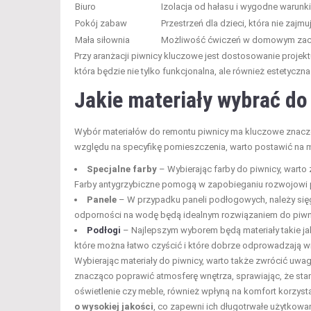
Biuro
Izolacja od hałasu i wygodne warunki
Pokój zabaw
Przestrzeń dla dzieci, która nie zaj
Mała siłownia
Możliwość ćwiczeń w domowym zac
Przy aranżacji piwnicy kluczowe jest dostosowanie projekt
która będzie nie tylko funkcjonalna, ale również estetyczna
Jakie materiały wybrać do
Wybór materiałów do remontu piwnicy ma kluczowe znaczen
względu na specyfikę pomieszczenia, warto postawić na mat
Specjalne farby
– Wybierając farby do piwnicy, warto
Farby antygrzybiczne pomogą w zapobieganiu rozwojowi p
Panele
– W przypadku paneli podłogowych, należy się
odporności na wodę będą idealnym rozwiązaniem do piwni
Podłogi
– Najlepszym wyborem będą materiały takie ja
które można łatwo czyścić i które dobrze odprowadzają w
Wybierając materiały do piwnicy, warto także zwrócić uwa
znacząco poprawić atmosferę wnętrza, sprawiając, że stan
oświetlenie czy meble, również wpłyną na komfort korzyst
o wysokiej jakości
, co zapewni ich długotrwałe użytkowani