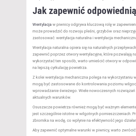
Jak zapewnić odpowiednią
Wentylacja
w piwnicy odgrywa kluczową rolę w zapewnieni
może prowadzić do rozwoju pleśni, grzybów oraz nieprzyj
zastosować: wentylacja naturalna i wentylacja mechaniczn
Wentylacja naturalna opiera się na naturalnych przepływach
zapewnić poprzez otwory wentylacyjne, które pozwalają n
wykorzystać ten sposób, warto umieścić otwory w odpowie
na lepszą cyrkulację powietrza.
Z kolei wentylacja mechaniczna polega na wykorzystaniu 
mogą być zastosowane do kontrolowania poziomu wilgoci
wprowadzanie świeżego. Wiele nowoczesnych rozwiązań of
aktualnych warunków.
Osuszacze powietrza również mogą być ważnym elementem 
jest szczególnie istotne w wilgotnych pomieszczeniach.
zbiornika na wodę, co wpłynie na efektywność jego działan
Aby zapewnić optymalne warunki w piwnicy, warto zwrócić