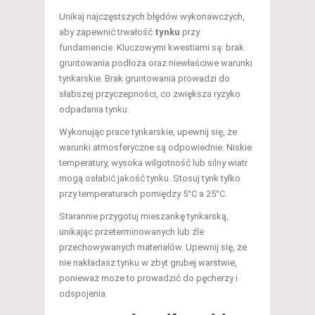
Unikaj najczęstszych błędów wykonawczych,
aby zapewnić trwałość
tynku
przy
fundamencie. Kluczowymi kwestiami są: brak
gruntowania podłoża oraz niewłaściwe warunki
tynkarskie. Brak gruntowania prowadzi do
słabszej przyczepności, co zwiększa ryzyko
odpadania tynku.
Wykonując prace tynkarskie, upewnij się, że
warunki atmosferyczne są odpowiednie. Niskie
temperatury, wysoka wilgotność lub silny wiatr
mogą osłabić jakość tynku. Stosuj tynk tylko
przy temperaturach pomiędzy 5°C a 25°C.
Starannie przygotuj mieszankę tynkarską,
unikając przeterminowanych lub źle
przechowywanych materiałów. Upewnij się, że
nie nakładasz tynku w zbyt grubej warstwie,
ponieważ może to prowadzić do pęcherzy i
odspojenia.