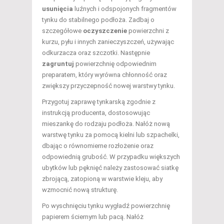
usunięcia
luźnych i odspojonych fragmentów
tynku do stabilnego podłoża. Zadbaj o
szczegółowe
oczyszczenie
powierzchni z
kurzu, pyłu i innych zanieczyszczeń, używając
odkurzacza oraz szczotki. Następnie
zagruntuj
powierzchnię odpowiednim
preparatem, który wyrówna chłonność oraz
zwiększy przyczepność nowej warstwy tynku.
Przygotuj zaprawę tynkarską zgodnie z
instrukcją producenta, dostosowując
mieszankę do rodzaju podłoża. Nałóż nową
warstwę tynku za pomocą kielni lub szpachelki,
dbając o równomierne rozłożenie oraz
odpowiednią grubość. W przypadku większych
ubytków lub pęknięć należy zastosować siatkę
zbrojącą, zatopioną w warstwie kleju, aby
wzmocnić nową strukturę.
Po wyschnięciu tynku wygładź powierzchnię
papierem ściernym lub pacą. Nałóż