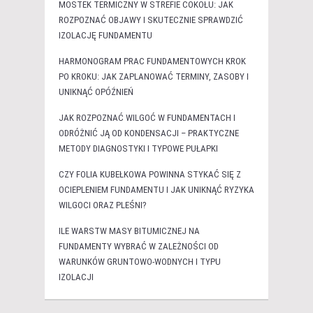
MOSTEK TERMICZNY W STREFIE COKOŁU: JAK
ROZPOZNAĆ OBJAWY I SKUTECZNIE SPRAWDZIĆ
IZOLACJĘ FUNDAMENTU
HARMONOGRAM PRAC FUNDAMENTOWYCH KROK
PO KROKU: JAK ZAPLANOWAĆ TERMINY, ZASOBY I
UNIKNĄĆ OPÓŹNIEŃ
JAK ROZPOZNAĆ WILGOĆ W FUNDAMENTACH I
ODRÓŻNIĆ JĄ OD KONDENSACJI – PRAKTYCZNE
METODY DIAGNOSTYKI I TYPOWE PUŁAPKI
CZY FOLIA KUBEŁKOWA POWINNA STYKAĆ SIĘ Z
OCIEPLENIEM FUNDAMENTU I JAK UNIKNĄĆ RYZYKA
WILGOCI ORAZ PLEŚNI?
ILE WARSTW MASY BITUMICZNEJ NA
FUNDAMENTY WYBRAĆ W ZALEŻNOŚCI OD
WARUNKÓW GRUNTOWO-WODNYCH I TYPU
IZOLACJI