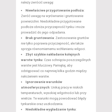
należy zwrócić uwagę:
Niewłaściwe przygotowanie podłoża
:
Zwróć uwagę na wyrównanie i gruntowanie
powierzchni. Niedokładnie przygotowane
podłoże obniża przyczepność tynku i może
prowadzić do jego odpadania.
Brak gruntowania
: Zastosowanie gruntów
nie tylko poprawia przyczepność, ale także
sprzyja równomiernemu wchłanianiu wilgoci.
Zbyt szybkie nakładanie kolejnych
warstw tynku
: Czas schnięcia poszczególnych
warstw jest kluczowy. Pamiętaj, aby
odstępować co najmniej kilka godzin między
nałożeniem warstw.
Ignorowanie warunków
atmosferycznych
: Unikaj pracy w niskich
temperaturach, wysokiej wilgotności lub przy
wietrze. Te warunki mogą powodować błędy
tynkarskie oraz uszkodzenia.
Niedokładne wygładzanie tynku
: