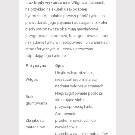
oraz
błędy wykonawcze
. Wilgoć w ścianach,
na przykład na skutek uszkodzonej
hydroizolacji, osłabia przyczepność tynku, co
prowadzi do jego pękania i odspajania. Z kolei
błędy wykonawcze obejmują niewłaściwe
przygotowanie podłoża, brak gruntowania oraz
nakładanie tynku w nieodpowiednich warunkach
atmosferycznych. Kluczowe przyczyny
odpadającego tynku to:
Przyczyna
Opis
Ubytki w hydroizolacji,
Wilgoć
nieszczelności instalacji,
nadmiar wilgoci w ścianach.
Nieprzygotowanie podłoża
Brak
skutkujące słabą
gruntowania
przyczepnością tynku.
Stosowanie
Zła jakość
przeterminowanych lub
materiałów
niewłaściwie
przechowywanych materiałów.