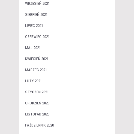
WRZESIEŃ 2021
SIERPIEŃ 2021
LIPIEC 2021
CZERWIEC 2021
MAJ 2021
KWIECIEŃ 2021
MARZEC 2021
LUTY 2021
STYCZEŃ 2021
GRUDZIEŃ 2020
LISTOPAD 2020
PAŹDZIERNIK 2020