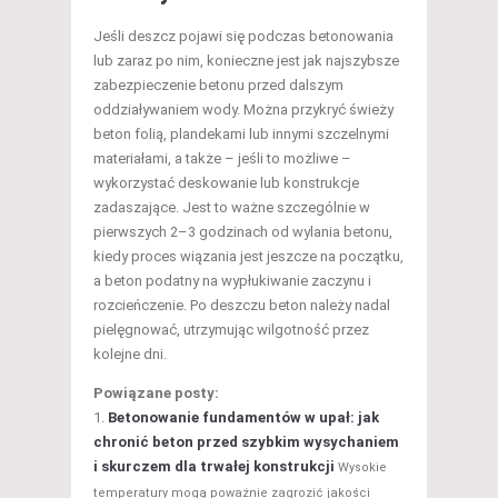
Jeśli deszcz pojawi się podczas betonowania
lub zaraz po nim, konieczne jest jak najszybsze
zabezpieczenie betonu przed dalszym
oddziaływaniem wody. Można przykryć świeży
beton folią, plandekami lub innymi szczelnymi
materiałami, a także – jeśli to możliwe –
wykorzystać deskowanie lub konstrukcje
zadaszające. Jest to ważne szczególnie w
pierwszych 2–3 godzinach od wylania betonu,
kiedy proces wiązania jest jeszcze na początku,
a beton podatny na wypłukiwanie zaczynu i
rozcieńczenie. Po deszczu beton należy nadal
pielęgnować, utrzymując wilgotność przez
kolejne dni.
Powiązane posty:
Betonowanie fundamentów w upał: jak
chronić beton przed szybkim wysychaniem
i skurczem dla trwałej konstrukcji
Wysokie
temperatury mogą poważnie zagrozić jakości