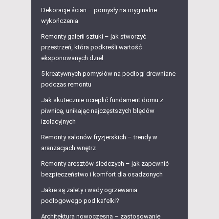
Dekoracje ścian – pomysły na oryginalne
wykończenia
Remonty galerii sztuki – jak stworzyć
przestrzeń, która podkreśli wartość
eksponowanych dzieł
5 kreatywnych pomysłów na podłogi drewniane
podczas remontu
Jak skutecznie ocieplić fundament domu z
piwnicą, unikając najczęstszych błędów
izolacyjnych
Remonty salonów fryzjerskich – trendy w
aranżacjach wnętrz
Remonty aresztów śledczych – jak zapewnić
bezpieczeństwo i komfort dla osadzonych
Jakie są zalety i wady ogrzewania
podłogowego pod kafelki?
Architektura nowoczesna – zastosowanie