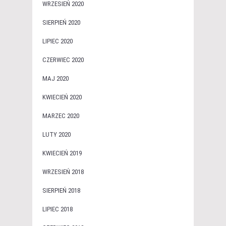
WRZESIEŃ 2020
SIERPIEŃ 2020
LIPIEC 2020
CZERWIEC 2020
MAJ 2020
KWIECIEŃ 2020
MARZEC 2020
LUTY 2020
KWIECIEŃ 2019
WRZESIEŃ 2018
SIERPIEŃ 2018
LIPIEC 2018