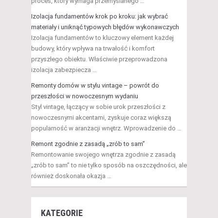
proces, który wymaga przemyślanego …
Izolacja fundamentów krok po kroku: jak wybrać
materiały i uniknąć typowych błędów wykonawczych
Izolacja fundamentów to kluczowy element każdej
budowy, który wpływa na trwałość i komfort
przyszłego obiektu. Właściwie przeprowadzona
izolacja zabezpiecza …
Remonty domów w stylu vintage – powrót do
przeszłości w nowoczesnym wydaniu
Styl vintage, łączący w sobie urok przeszłości z
nowoczesnymi akcentami, zyskuje coraz większą
popularność w aranżacji wnętrz. Wprowadzenie do …
Remont zgodnie z zasadą „zrób to sam”
Remontowanie swojego wnętrza zgodnie z zasadą
„zrób to sam” to nie tylko sposób na oszczędności, ale
również doskonała okazja …
KATEGORIE