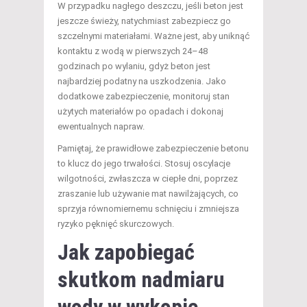
W przypadku nagłego deszczu, jeśli beton jest
jeszcze świeży, natychmiast zabezpiecz go
szczelnymi materiałami. Ważne jest, aby uniknąć
kontaktu z wodą w pierwszych 24–48
godzinach po wylaniu, gdyż beton jest
najbardziej podatny na uszkodzenia. Jako
dodatkowe zabezpieczenie, monitoruj stan
użytych materiałów po opadach i dokonaj
ewentualnych napraw.
Pamiętaj, że prawidłowe zabezpieczenie betonu
to klucz do jego trwałości. Stosuj oscylacje
wilgotności, zwłaszcza w ciepłe dni, poprzez
zraszanie lub używanie mat nawilżających, co
sprzyja równomiernemu schnięciu i zmniejsza
ryzyko pęknięć skurczowych.
Jak zapobiegać
skutkom nadmiaru
wody w wykopie