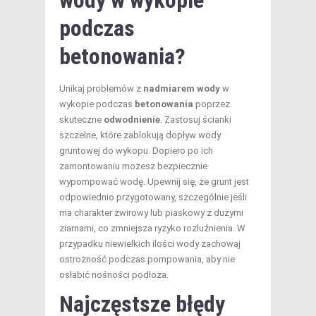
podczas
betonowania?
Unikaj problemów z
nadmiarem wody
w
wykopie podczas
betonowania
poprzez
skuteczne
odwodnienie
. Zastosuj ścianki
szczelne, które zablokują dopływ wody
gruntowej do wykopu. Dopiero po ich
zamontowaniu możesz bezpiecznie
wypompować wodę. Upewnij się, że grunt jest
odpowiednio przygotowany, szczególnie jeśli
ma charakter żwirowy lub piaskowy z dużymi
ziarnami, co zmniejsza ryzyko rozluźnienia. W
przypadku niewielkich ilości wody zachowaj
ostrożność podczas pompowania, aby nie
osłabić nośności podłoża.
Najczęstsze błędy