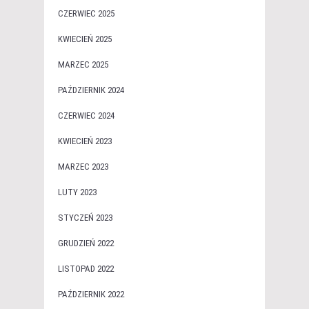
CZERWIEC 2025
KWIECIEŃ 2025
MARZEC 2025
PAŹDZIERNIK 2024
CZERWIEC 2024
KWIECIEŃ 2023
MARZEC 2023
LUTY 2023
STYCZEŃ 2023
GRUDZIEŃ 2022
LISTOPAD 2022
PAŹDZIERNIK 2022