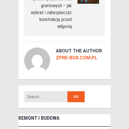
gruntowych – jak
wybrać i zabezpieczyć
konstrukcję przed
wilgocią
ABOUT THE AUTHOR
ZPRE-BOX.COM.PL
REMONT I BUDOWA