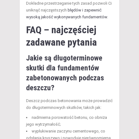
Dokładne przestrzeganie tych zasad pozwoli Ci
uniknąć najczęstszych
błędów i zapewnić
wysoką jakość wykonywanych fundamentów
.
FAQ – najczęściej
zadawane pytania
Jakie są długoterminowe
skutki dla fundamentów
zabetonowanych podczas
deszczu?
Deszcz podczas betonowania może prowadzić
do długoterminowych skutków, takich jak:
nadmierna porowatość betonu, co obniża
jego wytrzymałość;
wypłukiwanie zaczynu cementowego, co
odsłania kruszywo i powoduje nierównomierną,