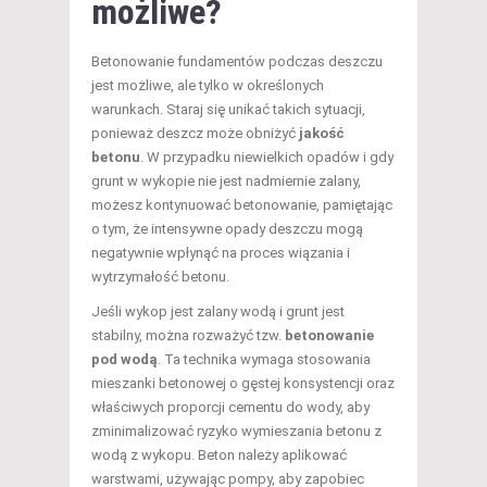
możliwe?
Betonowanie fundamentów podczas deszczu
jest możliwe, ale tylko w określonych
warunkach. Staraj się unikać takich sytuacji,
ponieważ deszcz może obniżyć
jakość
betonu
. W przypadku niewielkich opadów i gdy
grunt w wykopie nie jest nadmiernie zalany,
możesz kontynuować betonowanie, pamiętając
o tym, że intensywne opady deszczu mogą
negatywnie wpłynąć na proces wiązania i
wytrzymałość betonu.
Jeśli wykop jest zalany wodą i grunt jest
stabilny, można rozważyć tzw.
betonowanie
pod wodą
. Ta technika wymaga stosowania
mieszanki betonowej o gęstej konsystencji oraz
właściwych proporcji cementu do wody, aby
zminimalizować ryzyko wymieszania betonu z
wodą z wykopu. Beton należy aplikować
warstwami, używając pompy, aby zapobiec