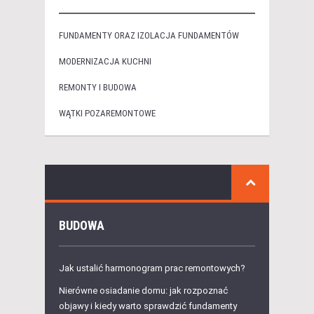
FUNDAMENTY ORAZ IZOLACJA FUNDAMENTÓW
MODERNIZACJA KUCHNI
REMONTY I BUDOWA
WĄTKI POZAREMONTOWE
BUDOWA
Jak ustalić harmonogram prac remontowych?
Nierówne osiadanie domu: jak rozpoznać
objawy i kiedy warto sprawdzić fundamenty