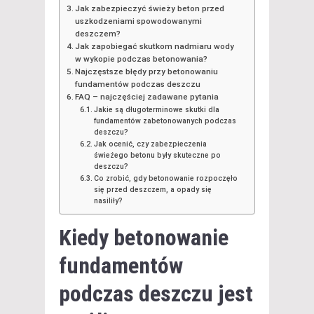
Jak zabezpieczyć świeży beton przed
uszkodzeniami spowodowanymi
deszczem?
Jak zapobiegać skutkom nadmiaru wody
w wykopie podczas betonowania?
Najczęstsze błędy przy betonowaniu
fundamentów podczas deszczu
FAQ – najczęściej zadawane pytania
Jakie są długoterminowe skutki dla
fundamentów zabetonowanych podczas
deszczu?
Jak ocenić, czy zabezpieczenia
świeżego betonu były skuteczne po
deszczu?
Co zrobić, gdy betonowanie rozpoczęło
się przed deszczem, a opady się
nasiliły?
Kiedy betonowanie
fundamentów
podczas deszczu jest