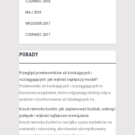
CZERWIEC 2018
MAJ 2018
WRZESIEŃ 2017
CZERWIEC 2017
PORADY
Przegląd przetworników sił ściskających i
rozciągających: jak wybrać najlepszy model?
Przetworniki sił ściskających i rozciągających to
kluczowe urządzenia, które odgrywają istotną rolę w
analizie i monitorowaniu sił działających na …
Koszt remontu kuchni: jak zaplanować budżet, uniknąć
pułapek i wybrać najlepsze rozwiązania
Koszt remontu kuchni to nie tylko suma wydatków na
materiały i robociznę, ale również skomplikowany