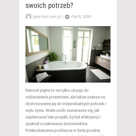
swoich potrzeb?
zpre-box.com.pl
|
Paź 8, 2020
Remont piętra to nie tylko okazja do
odświeżenia przestrzeni, ale także szansa na
dostosowanie jej do indywidualnych potrzeb i
stylu życia. Wiele osób zastanawia się, jak
zaplanować taki projekt, by był efektywny i
spełniał oczekiwania domowników.
Przekształcenie poddasza w funkcjonalne