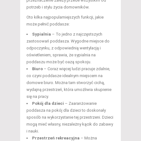
przeznaczenie zależy przede wszystkim od
potrzeb i stylu życia domowników.
Oto kilka najpopularniejszych funkcji, jakie
może pełnić poddasze:
Sypialnia
– To jedno z najczęstszych
zastosowań poddasza. Wygodne miejsce do
odpoczynku, z odpowiednią wentylacją i
oświetleniem, sprawia, że sypialnia na
poddaszu może być oazą spokoju.
Biuro
– Coraz więcej ludzi pracuje zdalnie,
co czyni poddasze idealnym miejscem na
domowe biuro. Można tam stworzyć cichą,
wydajną przestrzeń, która umożliwia skupienie
się na pracy.
Pokój dla dzieci
– Zaaranżowanie
poddasza na pokój dla dzieci to doskonały
sposób na wykorzystanie tej przestrzeni. Dzieci
mogą mieć własny, niezależny kącik do zabawy
i nauki.
Przestrzeń rekreacyjna
– Można