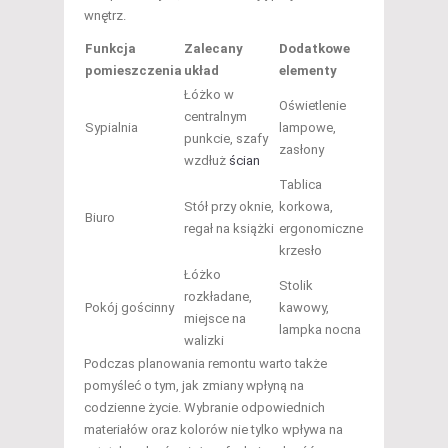
wnętrz.
Funkcja
Zalecany
Dodatkowe
pomieszczenia
układ
elementy
Łóżko w
Oświetlenie
centralnym
Sypialnia
lampowe,
punkcie, szafy
zasłony
wzdłuż
ścian
Tablica
Stół przy oknie,
korkowa,
Biuro
regał na książki
ergonomiczne
krzesło
Łóżko
Stolik
rozkładane,
Pokój gościnny
kawowy,
miejsce na
lampka nocna
walizki
Podczas planowania remontu warto także
pomyśleć o tym, jak zmiany wpłyną na
codzienne życie. Wybranie odpowiednich
materiałów oraz kolorów nie tylko wpływa na