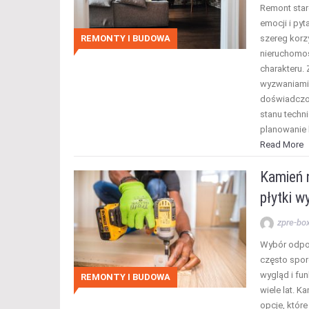
Remont stare
emocji i pyt
REMONTY I BUDOWA
szereg korzy
nieruchomoś
charakteru. 
wyzwaniami
doświadczo
stanu techn
planowanie 
Read More
Kamień n
płytki w
zpre-bo
Wybór odpow
często spor
wygląd i fu
REMONTY I BUDOWA
wiele lat. K
opcje, które 