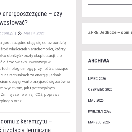
 energooszczędne – czy
nwestować?
ZPRE Jedlicze – opini
x.com.pl
|
Maj 14, 2021
rgooszczędne stają się coraz bardziej
śród właścicieli nieruchomości, którzy
ylko obniżyć koszty eksploatacji, ale
ARCHIWA
ć o środowisko. Inwestycje w
 technologie mogą przynieść znaczące
i na rachunkach za energię, jednak
LIPIEC 2026
ciem decyzji warto przyjrzeć się zarówno
 wydatkom, jak i potencjalnym
CZERWIEC 2026
 Zmniejszenie emisji CO2, poprawa
MAJ 2026
eplnego oraz…
KWIECIEŃ 2026
domu z keramzytu –
MARZEC 2026
 i izolacja termiczna