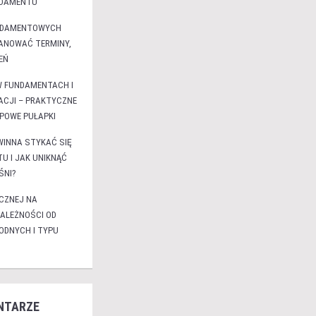
NDAMENTU
NDAMENTOWYCH
LANOWAĆ TERMINY,
EŃ
W FUNDAMENTACH I
ACJI – PRAKTYCZNE
YPOWE PUŁAPKI
WINNA STYKAĆ SIĘ
U I JAK UNIKNĄĆ
ŚNI?
CZNEJ NA
ALEŻNOŚCI OD
DNYCH I TYPU
NTARZE