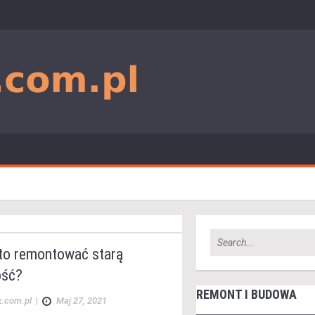
to remontować starą
ość?
REMONT I BUDOWA
x.com.pl
|
Maj 27, 2021