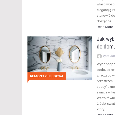
właściwośc
elegancją i
stanowić do
dostępne…
Read More
Jak wyb
do domu
zpre-bo
Wybór odpo
podczas rem
znacząco wp
REMONTY I BUDOWA
przestrzeni
specyficzne
światła w ku
Warto równ
źródeł światł
który…
Read More