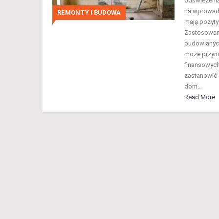
odświeżenia
na wprowadz
REMONTY I BUDOWA
mają pozyty
Zastosowani
budowlanych
może przyni
finansowych
zastanowić 
dom…
Read More