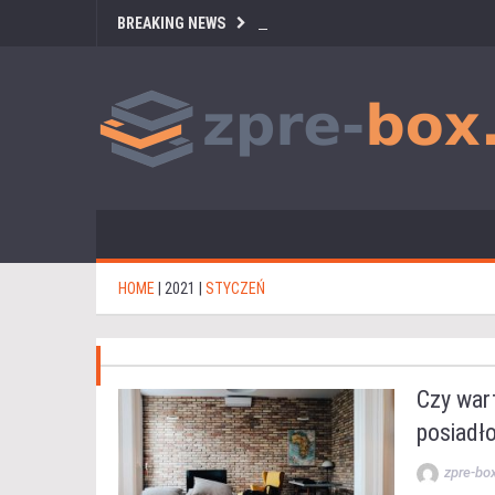
BREAKING NEWS
HOME
|
2021
|
STYCZEŃ
Czy war
posiadł
zpre-bo