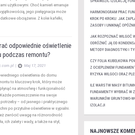
SPRAWDZIĆ IZOLACJĘ FU
iami użytkowymi. Choć kamień emanuje
 wyjątkowością, jego pielęgnacja może
HARMONOGRAM PRAC FU
datkowe obciążenie. Z kolei kafelki,
KROK PO KROKU: JAK ZAP
ZASOBY I UNIKNĄĆ OPÓŹNI
JAK ROZPOZNAĆ WILGOĆ 
ODRÓŻNIĆ JĄ OD KONDENS
rać odpowiednie oświetlenie
METODY DIAGNOSTYKI I T
 podczas remontu?
CZY FOLIA KUBEŁKOWA PO
x.com.pl
|
Maj 17, 2021
Z OCIEPLENIEM FUNDAMENT
RYZYKA WILGOCI ORAZ PLE
wiedniego oświetlenia do domu
ontu to kluczowy krok, który może
ILE WARSTW MASY BITUMI
łynąć na atmosferę i funkcjonalność
FUNDAMENTY WYBRAĆ W Z
. Każde pomieszczenie ma swoje
WARUNKÓW GRUNTOWO-WO
 potrzeby – od jasnego i praktycznego
IZOLACJI
chni po przytulne oświetlenie w sypialni.
ież zwrócić uwagę na różnorodność
a, ich zalety i wady, a także na styl,
NAJNOWSZE KOME