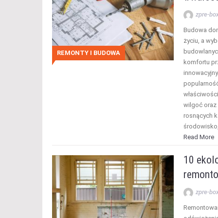
zpre-bo
Budowa domu
życiu, a wy
budowlanych
REMONTY I BUDOWA
komfortu pr
innowacyjny
popularnoś
właściwości
wilgoć oraz
rosnących k
środowisko
Read More
10 ekol
remonto
zpre-bo
Remontowani