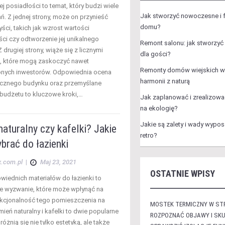
j posiadłości to temat, który budzi wiele
Jak stworzyć nowoczesne i f
ań. Z jednej strony, może on przynieść
domu?
ści, takich jak wzrost wartości
ci czy odtworzenie jej unikalnego
Remont salonu: jak stworzyć 
Z drugiej strony, wiąże się z licznymi
dla gości?
, które mogą zaskoczyć nawet
Remonty domów wiejskich w 
nych inwestorów. Odpowiednia ocena
harmonii z naturą
icznego budynku oraz przemyślane
budżetu to kluczowe kroki,…
Jak zaplanować i zrealizowa
na ekologię?
Jakie są zalety i wady wyposa
aturalny czy kafelki? Jakie
retro?
ybrać do łazienki
x.com.pl
|
Maj 23, 2021
OSTATNIE WPISY
iednich materiałów do łazienki to
e wyzwanie, które może wpłynąć na
nkcjonalność tego pomieszczenia na
MOSTEK TERMICZNY W STR
amień naturalny i kafelki to dwie popularne
ROZPOZNAĆ OBJAWY I SKU
różnią się nie tylko estetyką, ale także