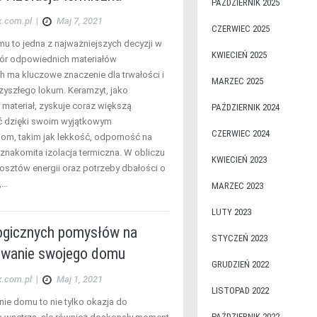
PAŹDZIERNIK 2025
x.com.pl
|
Maj 7, 2021
CZERWIEC 2025
 to jedna z najważniejszych decyzji w
KWIECIEŃ 2025
bór odpowiednich materiałów
 ma kluczowe znaczenie dla trwałości i
MARZEC 2025
zyszłego lokum. Keramzyt, jako
 materiał, zyskuje coraz większą
PAŹDZIERNIK 2024
ć dzięki swoim wyjątkowym
CZERWIEC 2024
om, takim jak lekkość, odporność na
 znakomita izolacja termiczna. W obliczu
KWIECIEŃ 2023
osztów energii oraz potrzeby dbałości o
,…
MARZEC 2023
LUTY 2023
ogicznych pomysłów na
STYCZEŃ 2023
wanie swojego domu
GRUDZIEŃ 2022
x.com.pl
|
Maj 1, 2021
LISTOPAD 2022
e domu to nie tylko okazja do
PAŹDZIERNIK 2022