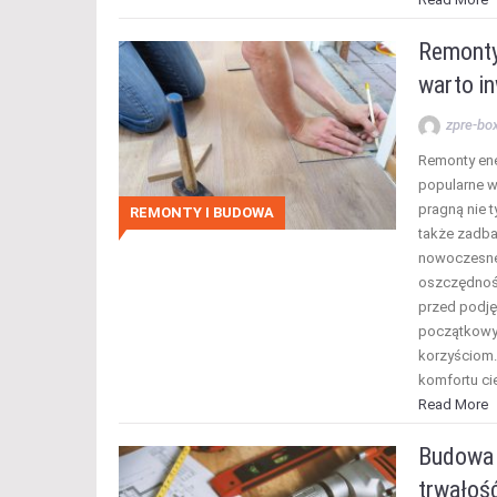
Remonty
warto i
zpre-bo
Remonty ene
popularne w
pragną nie t
REMONTY I BUDOWA
także zadba
nowoczesne
oszczędnośc
przed podję
początkowym
korzyściom.
komfortu ci
Read More
Budowa 
trwałość