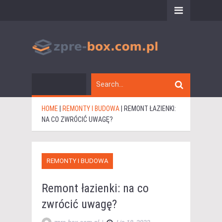
HOME
|
REMONTY I BUDOWA
|
REMONT ŁAZIENKI:
NA CO ZWRÓCIĆ UWAGĘ?
REMONTY I BUDOWA
Remont łazienki: na co
zwrócić uwagę?