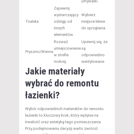
umywalki.
Zapewnij
wystarczający
Wybierz
Toaleta
odstęp od
miejsce łatwe
innych
do sprzątania.
elementów.
Rozwaź
Upewnij się, że
umiejscowienie
są
Prysznic/Wanna
w strefie
odpowiednio
mokrej.
wentylowane.
Jakie materiały
wybrać do remontu
łazienki?
Wybór odpowiednich materiałów do remontu
łazienki to kluczowy krok, który wpłynie na
trwałość oraz estetykę tego pomieszczenia.
Przy podejmowaniu decyzji warto zwrócić