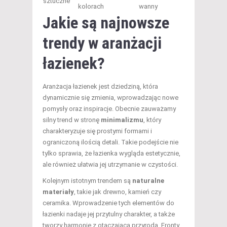
sztuczne
kolorach
wanny
Jakie są najnowsze
trendy w aranżacji
łazienek?
Aranżacja łazienek jest dziedziną, która
dynamicznie się zmienia, wprowadzając nowe
pomysły oraz inspiracje. Obecnie zauważamy
silny trend w stronę
minimalizmu
, który
charakteryzuje się prostymi formami i
ograniczoną ilością detali. Takie podejście nie
tylko sprawia, że łazienka wygląda estetycznie,
ale również ułatwia jej utrzymanie w czystości.
Kolejnym istotnym trendem są
naturalne
materiały
, takie jak drewno, kamień czy
ceramika. Wprowadzenie tych elementów do
łazienki nadaje jej przytulny charakter, a także
tworzy harmonię z otaczającą przyrodą. Fronty