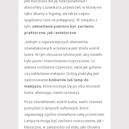
jest kluczowy dla jej funkcjonalności i
atmosfery. Łazienka to przestrzeń, w której nie
tylko dbamy o higienę, ale także często
spędzamy czas na pielęgnacji. W związku z
tym,
oświetlenie powinno być zarówno
praktyczne, jak i estetyczne
.
Jednym z najważniejszych elementów
oświetleniowych w łazience jest strefa wokół
lustra. W tym obszarze istotne jest, aby światło
było jasne i równomiernie rozproszone, co
ułatwia codzienne czynności, takie jak golenie
czy nakładanie makijażu. Dobrą praktyką jest
zastosowanie
kinkietów lub lamp do
makijażu
, które montuje się po obu stronach
lustra, eliminując cienie na twarzy.
Poza oświetleniem wokół lustra, warto również
pomyśleć o lampach sufitowych, które
zapewniają ogólne oświetlenie całej przestrzeni.
Lampy te mogą być zarówno nowoczesne, jak i
klasyczne, w zależności od stylu, jaki chcemy