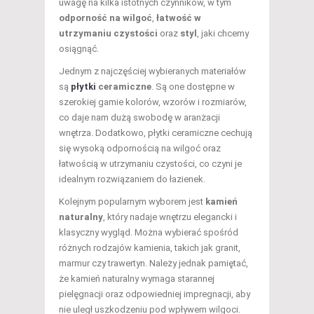
uwagę na kilka istotnych czynników, w tym
odporność na wilgoć
,
łatwość w
utrzymaniu czystości
oraz
styl
, jaki chcemy
osiągnąć.
Jednym z najczęściej wybieranych materiałów
są
płytki
ceramiczne
. Są one dostępne w
szerokiej gamie kolorów, wzorów i rozmiarów,
co daje nam dużą swobodę w aranżacji
wnętrza. Dodatkowo, płytki ceramiczne cechują
się wysoką odpornością na wilgoć oraz
łatwością w utrzymaniu czystości, co czyni je
idealnym rozwiązaniem do łazienek.
Kolejnym popularnym wyborem jest
kamień
naturalny
, który nadaje wnętrzu elegancki i
klasyczny wygląd. Można wybierać spośród
różnych rodzajów kamienia, takich jak granit,
marmur czy trawertyn. Należy jednak pamiętać,
że kamień naturalny wymaga starannej
pielęgnacji oraz odpowiedniej impregnacji, aby
nie uległ uszkodzeniu pod wpływem wilgoci.