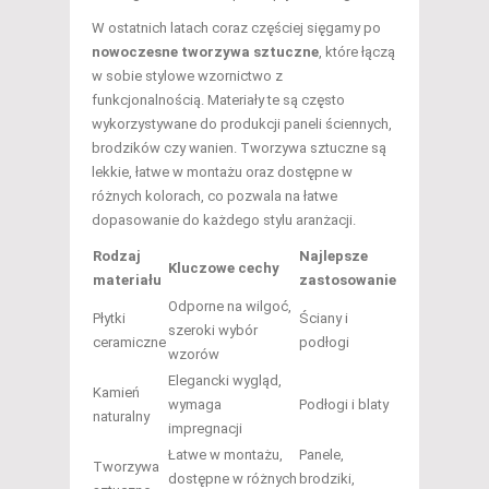
W ostatnich latach coraz częściej sięgamy po
nowoczesne tworzywa sztuczne
, które łączą
w sobie stylowe wzornictwo z
funkcjonalnością. Materiały te są często
wykorzystywane do produkcji paneli ściennych,
brodzików czy wanien. Tworzywa sztuczne są
lekkie, łatwe w montażu oraz dostępne w
różnych kolorach, co pozwala na łatwe
dopasowanie do każdego stylu aranżacji.
Rodzaj
Najlepsze
Kluczowe cechy
materiału
zastosowanie
Odporne na wilgoć,
Płytki
Ściany i
szeroki wybór
ceramiczne
podłogi
wzorów
Elegancki wygląd,
Kamień
wymaga
Podłogi i blaty
naturalny
impregnacji
Łatwe w montażu,
Panele,
Tworzywa
dostępne w różnych
brodziki,