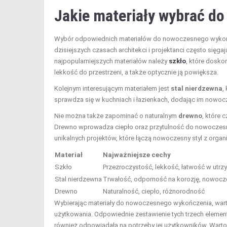
Jakie materiały wybrać d
Wybór odpowiednich materiałów do nowoczesnego wykońc
dzisiejszych czasach architekci i projektanci często sięga
najpopularniejszych materiałów należy
szkło
, które dosk
lekkość do przestrzeni, a także optycznie ją powiększa.
Kolejnym interesującym materiałem jest
stal nierdzewna
,
sprawdza się w kuchniach i łazienkach, dodając im nowocz
Nie można także zapominać o naturalnym
drewno
, które 
Drewno wprowadza ciepło oraz przytulność do nowoczesny
unikalnych projektów, które łączą nowoczesny styl z organ
Materiał
Najważniejsze cechy
Szkło
Przezroczystość, lekkość, łatwość w utrz
Stal nierdzewna
Trwałość, odporność na korozję, nowocz
Drewno
Naturalność, ciepło, różnorodność
Wybierając materiały do nowoczesnego wykończenia, wart
użytkowania. Odpowiednie zestawienie tych trzech element
również odpowiadała na potrzeby jej użytkowników. Warto 