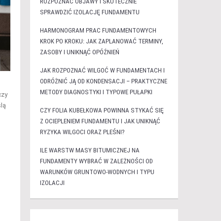
ROZPOZNAĆ OBJAWY I SKUTECZNIE
SPRAWDZIĆ IZOLACJĘ FUNDAMENTU
HARMONOGRAM PRAC FUNDAMENTOWYCH
KROK PO KROKU: JAK ZAPLANOWAĆ TERMINY,
ZASOBY I UNIKNĄĆ OPÓŹNIEŃ
JAK ROZPOZNAĆ WILGOĆ W FUNDAMENTACH I
ODRÓŻNIĆ JĄ OD KONDENSACJI – PRAKTYCZNE
METODY DIAGNOSTYKI I TYPOWE PUŁAPKI
czy
lą
CZY FOLIA KUBEŁKOWA POWINNA STYKAĆ SIĘ
Z OCIEPLENIEM FUNDAMENTU I JAK UNIKNĄĆ
RYZYKA WILGOCI ORAZ PLEŚNI?
ILE WARSTW MASY BITUMICZNEJ NA
FUNDAMENTY WYBRAĆ W ZALEŻNOŚCI OD
WARUNKÓW GRUNTOWO-WODNYCH I TYPU
IZOLACJI