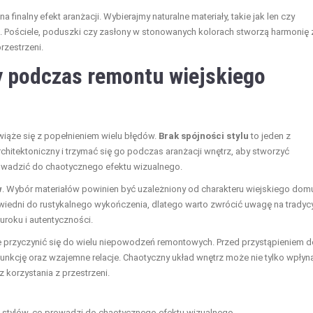
finalny efekt aranżacji. Wybierajmy naturalne materiały, takie jak len czy
o. Pościele, poduszki czy zasłony w stonowanych kolorach stworzą harmonię 
rzestrzeni.
y podczas remontu wiejskiego
iąże się z popełnieniem wielu błędów.
Brak spójności stylu
to jeden z
chitektoniczny i trzymać się go podczas aranżacji wnętrz, aby stworzyć
rowadzić do chaotycznego efektu wizualnego.
w
. Wybór materiałów powinien być uzależniony od charakteru wiejskiego domu
wiedni do rustykalnego wykończenia, dlatego warto zwrócić uwagę na tradyc
 uroku i autentyczności.
przyczynić się do wielu niepowodzeń remontowych. Przed przystąpieniem d
unkcję oraz wzajemne relacje. Chaotyczny układ wnętrz może nie tylko wpłyn
 korzystania z przestrzeni.
 stylów, co prowadzi do chaotycznego efektu wizualnego.