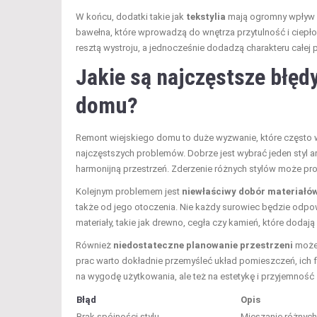
W końcu, dodatki takie jak
tekstylia
mają ogromny wpływ na 
bawełna, które wprowadzą do wnętrza przytulność i ciepł
resztą wystroju, a jednocześnie dodadzą charakteru całej p
Jakie są najczęstsze błęd
domu?
Remont wiejskiego domu to duże wyzwanie, które często w
najczęstszych problemów. Dobrze jest wybrać jeden styl ar
harmonijną przestrzeń. Zderzenie różnych stylów może p
Kolejnym problemem jest
niewłaściwy dobór materiałó
także od jego otoczenia. Nie każdy surowiec będzie odpo
materiały, takie jak drewno, cegła czy kamień, które dodają
Również
niedostateczne planowanie przestrzeni
może 
prac warto dokładnie przemyśleć układ pomieszczeń, ich f
na wygodę użytkowania, ale też na estetykę i przyjemność z
Błąd
Opis
Brak spójności stylu
Mieszanie różnych