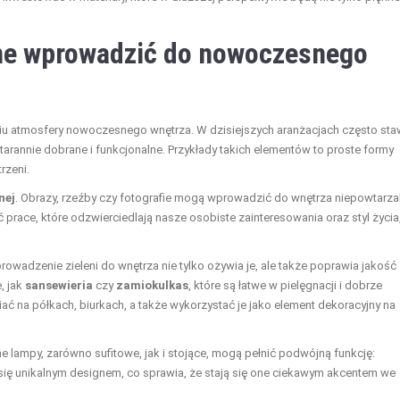
ne wprowadzić do nowoczesnego
iu atmosfery nowoczesnego wnętrza. W dzisiejszych aranżacjach często sta
tarannie dobrane i funkcjonalne. Przykłady takich elementów to proste formy
rzeni.
nej
. Obrazy, rzeźby czy fotografie mogą wprowadzić do wnętrza niepowtarza
 prace, które odzwierciedlają nasze osobiste zainteresowania oraz styl życia
owadzenie zieleni do wnętrza nie tylko ożywia je, ale także poprawia jakość
, jak
sansewieria
czy
zamiokulkas
, które są łatwe w pielęgnacji i dobrze
ać na półkach, biurkach, a także wykorzystać je jako element dekoracyjny na
 lampy, zarówno sufitowe, jak i stojące, mogą pełnić podwójną funkcję:
 się unikalnym designem, co sprawia, że stają się one ciekawym akcentem we