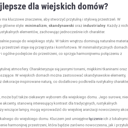
ajlepsze dla wiejskich domów?
 ma kluczowe znaczenie, aby stworzyć przytulną i stylową przestrzeń. W
y główne style:
minimalizm
,
skandynawski
oraz
industrialny
. Każdy z nic
ustykalnych elementów, zachowując jednocześnie ich charakter.
ealnie pasuje do wiejskiego stylu. W takim wnętrzu dominują naturalne materia
mu przestrzeń staje się przejrzysta i komfortowa. W minimalistycznych domach
i ogólne podejście do przestrzeni, co sprzyja harmonijnemu połączeniu z
rzytulnej atmosfery. Charakteryzuje się jasnymi tonami, miękkimi tkaninami oraz
apraszające. W wiejskich domach można zastosować skandynawskie elementy,
az dekoracje inspirowane naturą, co dodatkowo podkreśla rustykalny charakte
tami, może być także ciekawym wyborem dla wiejskiego domu. Jego surowe, nie
akcenty, stanowią interesujący kontrast dla tradycyjnych, rustykalnych
a czy wiszące lampy, mogą wprowadzić do wiejskiej aranżacji nowoczesny akce
nikalnego do wiejskiego domu. Kluczem jest umiejętne
łączenie
ich z lokalnymi
enie harmonijnej przestrzeni, która będzie zarówno nowoczesna, jak i przytul