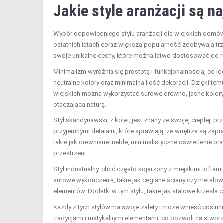
Jakie style aranżacji są n
Wybór odpowiedniego stylu aranżacji dla wiejskich domów
ostatnich latach coraz większą popularność zdobywają trz
swoje unikalne cechy, które można łatwo dostosować do r
Minimalizm wyróżnia się prostotą i funkcjonalnością, co id
neutralne kolory oraz minimalna ilość dekoracji. Dzięki te
wiejskich można wykorzystać surowe drewno, jasne kolory 
otaczającą naturą.
Styl skandynawski, z kolei, jest znany ze swojej ciepłej, p
przyjemnymi detalami, które sprawiają, że wnętrza są z
takie jak drewniane meble, minimalistyczne oświetlenie or
przestrzeni.
Styl industrialny, choć często kojarzony z miejskimi lof
surowe wykończenia, takie jak ceglane ściany czy metalowe 
elementów. Dodatki w tym stylu, takie jak stalowe krzesł
Każdy z tych stylów ma swoje zalety i może wnieść coś u
tradycjami i rustykalnymi elementami, co pozwoli na stworz