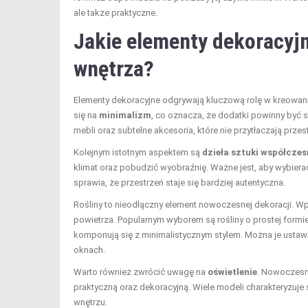
ale także praktyczne.
Jakie elementy dekoracyj
wnętrza?
Elementy dekoracyjne odgrywają kluczową rolę w kreowan
się na
minimalizm
, co oznacza, że dodatki powinny być s
mebli oraz subtelne akcesoria, które nie przytłaczają przest
Kolejnym istotnym aspektem są
dzieła sztuki współczes
klimat oraz pobudzić wyobraźnię. Ważne jest, aby wybierać
sprawia, że przestrzeń staje się bardziej autentyczna.
Rośliny to nieodłączny element nowoczesnej dekoracji. Wpr
powietrza. Popularnym wyborem są rośliny o prostej formie
komponują się z minimalistycznym stylem. Można je ustawi
oknach.
Warto również zwrócić uwagę na
oświetlenie
. Nowoczesne
praktyczną oraz dekoracyjną. Wiele modeli charakteryzuje
wnętrzu.