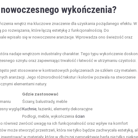
o nowoczesnego wykończenia?
zenia wnętrz ma kluczowe znaczenie dla uzyskania pożądanego efektu. W
ją po rozwiązania, które łączą estetykę z funkcjonalnością. Do
onale wpisało się w nowoczesne aranżacje. Wprowadza ono świeżość oraz
 która nadaje wnętrzom industrialny charakter. Tego typu wykończenie doskon
esnego sznytu oraz zapewniając trwałość i łatwość w utrzymaniu czystości.
często jest stosowane w kontrastowych połączeniach ze szkłem czy metalem.
ch aranżacji. Jego różnorodność tekstur i kolorów pozwala na stworzenie
icznymi elementami natury.
Gdzie zastosować
ymaniu
Ściany, balustrady, meble
esny wygląd
Kuchnie
, łazienki, elementy dekoracyjne
Podłogi, meble, wykończenia
ścian
o również zwrócić uwagę na ich funkcjonalność oraz wpływ na komfort
ów może stworzyć przestrzeń, która nie tylko będzie zachwycała estetyką, al
inwestować w materiały, które w dłuższej perspektywie będą nie tylko piękne