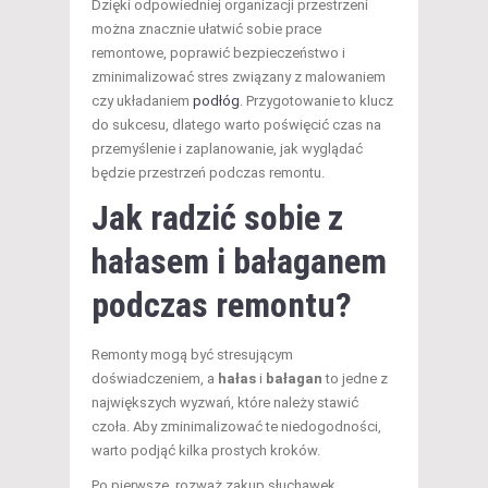
Dzięki odpowiedniej organizacji przestrzeni
można znacznie ułatwić sobie prace
remontowe, poprawić bezpieczeństwo i
zminimalizować stres związany z malowaniem
czy układaniem
podłóg
. Przygotowanie to klucz
do sukcesu, dlatego warto poświęcić czas na
przemyślenie i zaplanowanie, jak wyglądać
będzie przestrzeń podczas remontu.
Jak radzić sobie z
hałasem i bałaganem
podczas remontu?
Remonty mogą być stresującym
doświadczeniem, a
hałas
i
bałagan
to jedne z
największych wyzwań, które należy stawić
czoła. Aby zminimalizować te niedogodności,
warto podjąć kilka prostych kroków.
Po pierwsze, rozważ zakup słuchawek