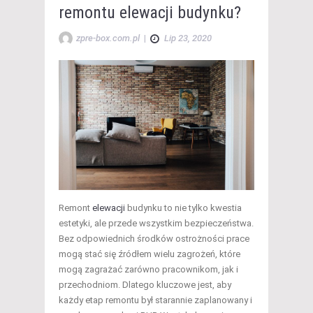
remontu elewacji budynku?
zpre-box.com.pl
|
Lip 23, 2020
Remont
elewacji
budynku to nie tylko kwestia
estetyki, ale przede wszystkim bezpieczeństwa.
Bez odpowiednich środków ostrożności prace
mogą stać się źródłem wielu zagrożeń, które
mogą zagrażać zarówno pracownikom, jak i
przechodniom. Dlatego kluczowe jest, aby
każdy etap remontu był starannie zaplanowany i