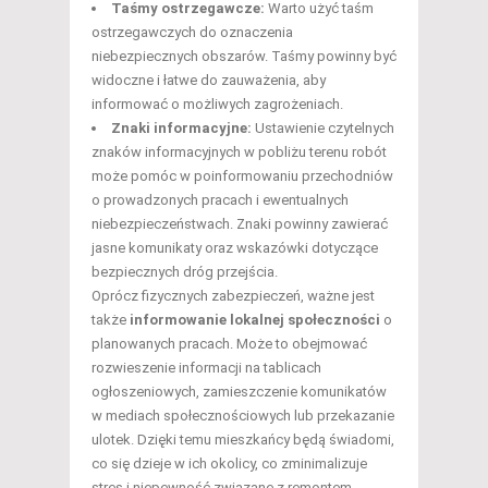
Taśmy ostrzegawcze:
Warto użyć taśm
ostrzegawczych do oznaczenia
niebezpiecznych obszarów. Taśmy powinny być
widoczne i łatwe do zauważenia, aby
informować o możliwych zagrożeniach.
Znaki informacyjne:
Ustawienie czytelnych
znaków informacyjnych w pobliżu terenu robót
może pomóc w poinformowaniu przechodniów
o prowadzonych pracach i ewentualnych
niebezpieczeństwach. Znaki powinny zawierać
jasne komunikaty oraz wskazówki dotyczące
bezpiecznych dróg przejścia.
Oprócz fizycznych zabezpieczeń, ważne jest
także
informowanie lokalnej społeczności
o
planowanych pracach. Może to obejmować
rozwieszenie informacji na tablicach
ogłoszeniowych, zamieszczenie komunikatów
w mediach społecznościowych lub przekazanie
ulotek. Dzięki temu mieszkańcy będą świadomi,
co się dzieje w ich okolicy, co zminimalizuje
stres i niepewność związane z remontem.