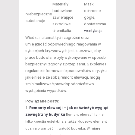
Materiały
Maski
budowlane
ochronne,
Niebezpieczne
zawierające
gogle,
substancje
szkodliwe
dostateczna
chemikalia.
wentylacja
.
Wiedza na temat tych zagrożeń oraz
umiejętność odpowiedniego reagowania w
sytuacjach kryzysowych jest kluczowa, aby
prace budowlane były wykonywane w sposób
bezpieczny i zgodny z przepisami. Szkolenie i
regularne informowanie pracowników o ryzyku,
jakie niesie ze sobą remont elewacji, mogą
zminimalizować prawdopodobieństwo
wystąpienia wypadków.
Powiązane posty:
Remonty elewacji – jak odświeżyć wygląd
zewnętrzny budynku
Remont elewacji to nie
tylko kwestia estetyki, ale także kluczowy element
dbania o wartość i trwałość budynku. W miarę