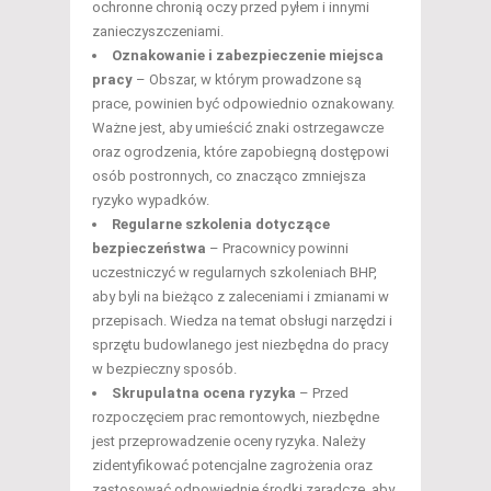
ochronne chronią oczy przed pyłem i innymi
zanieczyszczeniami.
Oznakowanie i zabezpieczenie miejsca
pracy
– Obszar, w którym prowadzone są
prace, powinien być odpowiednio oznakowany.
Ważne jest, aby umieścić znaki ostrzegawcze
oraz ogrodzenia, które zapobiegną dostępowi
osób postronnych, co znacząco zmniejsza
ryzyko wypadków.
Regularne szkolenia dotyczące
bezpieczeństwa
– Pracownicy powinni
uczestniczyć w regularnych szkoleniach BHP,
aby byli na bieżąco z zaleceniami i zmianami w
przepisach. Wiedza na temat obsługi narzędzi i
sprzętu budowlanego jest niezbędna do pracy
w bezpieczny sposób.
Skrupulatna ocena ryzyka
– Przed
rozpoczęciem prac remontowych, niezbędne
jest przeprowadzenie oceny ryzyka. Należy
zidentyfikować potencjalne zagrożenia oraz
zastosować odpowiednie środki zaradcze, aby