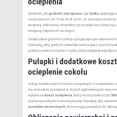
ocieplenia
Sprawdź, jak
grubość styropianu
i typ
tynku
wpływają na
może wynosić od 15 do 20 zł za m², co znacząco podnosi
akrylowy, silikonowy, mineralny czy mozaikowy różnią się 
mniejszą odporność na wilgoć.
Zwiększenie grubości izolacji sprzyja lepszym właściwoś
Zdecyduj, jaką grubość materiału zastosujesz oraz który
r
praktyce warto korzystać z tynku, który najlepiej współpr
Pułapki i dodatkowe kosz
ocieplenie cokołu
Unikaj dodatkowych kosztów związanych z ociepleniem co
ma znaczenie, ponieważ w dużych aglomeracjach ceny m
wpływa na
koszt ocieplenia
, który może przekroczyć
300
znacznie podnieść końcową kwotę. Pamiętaj, aby zainwes
mostków termicznych
, które mogą prowadzić do dalsz