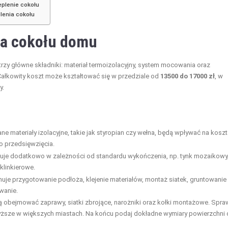
eplenie cokołu
lenia cokołu
nia cokołu domu
rzy główne składniki: materiał termoizolacyjny, system mocowania oraz
Całkowity koszt może kształtować się w przedziale od
13500 do 17000 zł
, w
y.
ne materiały izolacyjne, takie jak styropian czy wełna, będą wpływać na koszt
o przedsięwzięcia.
uje dodatkowo w zależności od standardu wykończenia, np. tynk mozaikowy
 klinkierowe.
uje przygotowanie podłoża, klejenie materiałów, montaż siatek, gruntowanie 
wanie.
ą obejmować zaprawy, siatki zbrojące, narożniki oraz kołki montażowe. Spr
wyższe w większych miastach. Na końcu podaj dokładne wymiary powierzchni