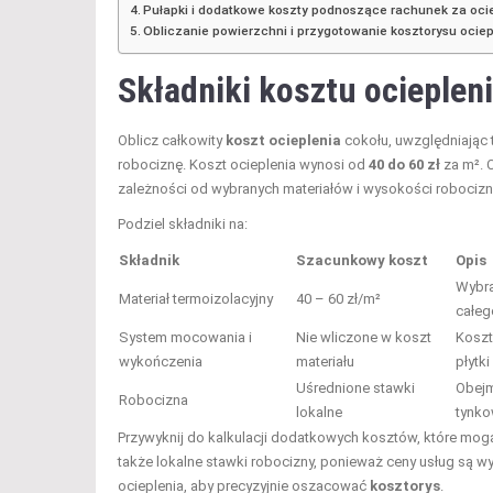
Pułapki i dodatkowe koszty podnoszące rachunek za oci
Obliczanie powierzchni i przygotowanie kosztorysu ociep
Składniki kosztu ocieple
Oblicz całkowity
koszt ocieplenia
cokołu, uwzględniając t
robociznę. Koszt ocieplenia wynosi od
40 do 60 zł
za m². 
zależności od wybranych materiałów i wysokości robocizn
Podziel składniki na:
Składnik
Szacunkowy koszt
Opis
Wybra
Materiał termoizolacyjny
40 – 60 zł/m²
całeg
System mocowania i
Nie wliczone w koszt
Koszt
wykończenia
materiału
płytki
Uśrednione stawki
Obejm
Robocizna
lokalne
tynko
Przywyknij do kalkulacji dodatkowych kosztów, które mog
także lokalne stawki robocizny, ponieważ ceny usług są 
ocieplenia, aby precyzyjnie oszacować
kosztorys
.