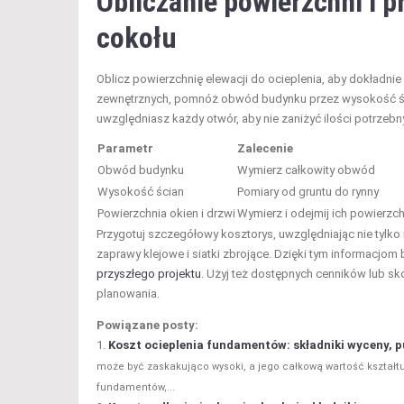
Obliczanie powierzchni i 
cokołu
Oblicz powierzchnię elewacji do ocieplenia, aby dokładni
zewnętrznych, pomnóż obwód budynku przez wysokość ścian
uwzględniasz każdy otwór, aby nie zaniżyć ilości potrzebn
Parametr
Zalecenie
Obwód budynku
Wymierz całkowity obwód
Wysokość ścian
Pomiary od gruntu do rynny
Powierzchnia okien i drzwi
Wymierz i odejmij ich powierzc
Przygotuj szczegółowy kosztorys, uwzględniając nie tylko 
zaprawy klejowe i siatki zbrojące. Dzięki tym informacjom 
przyszłego projektu
. Użyj też dostępnych cenników lub sk
planowania.
Powiązane posty:
Koszt ocieplenia fundamentów: składniki wyceny, p
może być zaskakująco wysoki, a jego całkową wartość kształtu
fundamentów,...