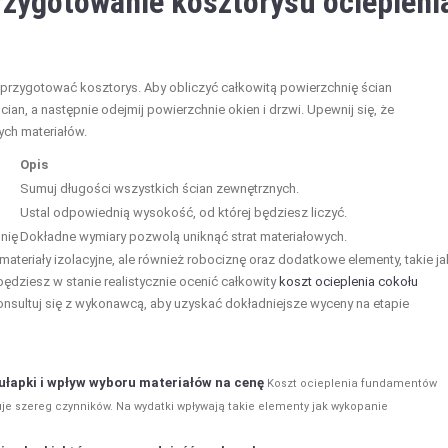
przygotowanie kosztorysu ociepleni
e przygotować kosztorys. Aby obliczyć całkowitą powierzchnię ścian
, a następnie odejmij powierzchnie okien i drzwi. Upewnij się, że
ych materiałów.
Opis
Sumuj długości wszystkich ścian zewnętrznych.
Ustal odpowiednią wysokość, od której będziesz liczyć.
hnię
Dokładne wymiary pozwolą uniknąć strat materiałowych.
materiały izolacyjne, ale również robociznę oraz dodatkowe elementy, takie ja
będziesz w stanie realistycznie ocenić całkowity
koszt ocieplenia cokołu
onsultuj się z wykonawcą, aby uzyskać dokładniejsze wyceny na etapie
ułapki i wpływ wyboru materiałów na cenę
Koszt ocieplenia fundamentów
je szereg czynników. Na wydatki wpływają takie elementy jak wykopanie