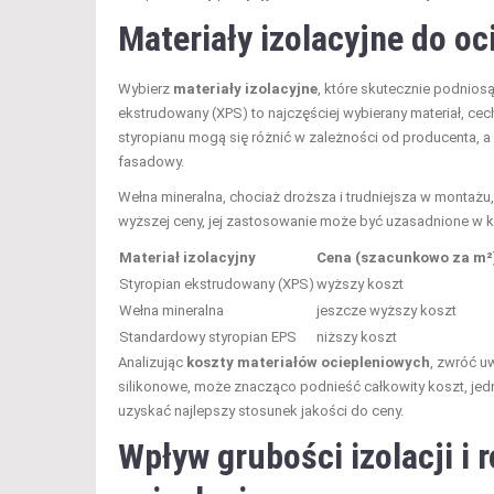
Materiały izolacyjne do oc
Wybierz
materiały izolacyjne
, które skutecznie podnios
ekstrudowany (XPS) to najczęściej wybierany materiał, ce
styropianu mogą się różnić w zależności od producenta, 
fasadowy.
Wełna mineralna, chociaż droższa i trudniejsza w montażu,
wyższej ceny, jej zastosowanie może być uzasadnione w 
Materiał izolacyjny
Cena (szacunkowo za m²
Styropian ekstrudowany (XPS)
wyższy koszt
Wełna mineralna
jeszcze wyższy koszt
Standardowy styropian EPS
niższy koszt
Analizując
koszty materiałów ociepleniowych
, zwróć uw
silikonowe, może znacząco podnieść całkowity koszt, jedn
uzyskać najlepszy stosunek jakości do ceny.
Wpływ grubości izolacji i 