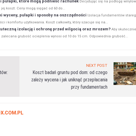
 i pułapki, które mogą podnieść rachunek
Decydując się na podłogę winylo
 jej koszt. Ceny mogą sięgać od 60 do...
i wyceny, pułapki i sposoby na oszczędności
Izolacja fundamentów stare
ci i komfortu użytkowania. Koszt całkowity, który szacuje się na...
uteczną izolację i ochronę przed wilgocią oraz mrozem?
Aby skuteczni
, zalecana grubość ocieplenia wynosi od 10 do 15 cm. Odpowiednia grubość...
NEXT POST
tów:
Koszt badań gruntu pod dom: od czego
zależy wycena i jak uniknąć przepłacania
przy fundamentach
OX.COM.PL