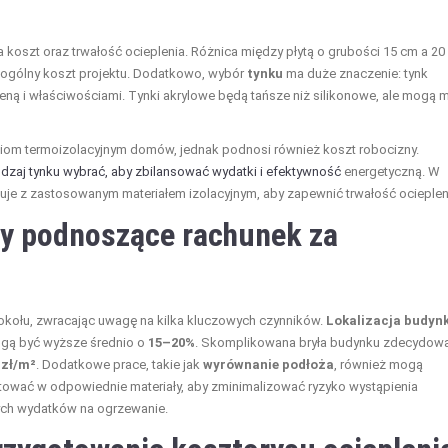
 koszt oraz trwałość ocieplenia. Różnica między płytą o grubości 15 cm a 20
 ogólny koszt projektu. Dodatkowo, wybór
tynku
ma duże znaczenie: tynk
ceną i właściwościami. Tynki akrylowe będą tańsze niż silikonowe, ale mogą 
ciom termoizolacyjnym domów, jednak podnosi również koszt robocizny.
odzaj tynku wybrać, aby zbilansować wydatki i efektywność
energetyczną. W
acuje z zastosowanym materiałem izolacyjnym, aby zapewnić trwałość ocieplen
ty podnoszące rachunek za
kołu, zwracając uwagę na kilka kluczowych czynników.
Lokalizacja budyn
ogą być wyższe średnio o
15–20%
. Skomplikowana bryła budynku zdecydow
 zł/m²
. Dodatkowe prace, takie jak
wyrównanie podłoża
, również mogą
tować w odpowiednie materiały, aby zminimalizować ryzyko wystąpienia
ych wydatków na ogrzewanie.