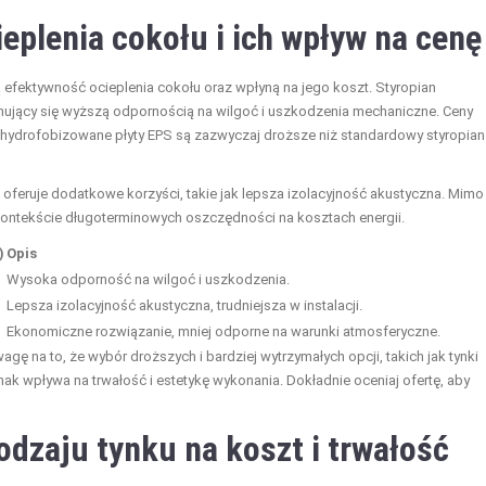
ieplenia cokołu i ich wpływ na cenę
ą efektywność ocieplenia cokołu oraz wpłyną na jego koszt. Styropian
chujący się wyższą odpornością na wilgoć i uszkodzenia mechaniczne. Ceny
a hydrofobizowane płyty EPS są zazwyczaj droższe niż standardowy styropian
 oferuje dodatkowe korzyści, takie jak lepsza izolacyjność akustyczna. Mimo
kontekście długoterminowych oszczędności na kosztach energii.
)
Opis
Wysoka odporność na wilgoć i uszkodzenia.
Lepsza izolacyjność akustyczna, trudniejsza w instalacji.
Ekonomiczne rozwiązanie, mniej odporne na warunki atmosferyczne.
agę na to, że wybór droższych i bardziej wytrzymałych opcji, takich jak tynki
ak wpływa na trwałość i estetykę wykonania. Dokładnie oceniaj ofertę, aby
rodzaju tynku na koszt i trwałość