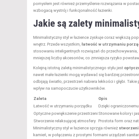
pomysłem jest również przemyślenie rozwiązania w posta
wzbogacą wystrój i funkcjonalność łazienki.
Jakie są zalety minimalis
Minimalistyczny styl w łazience zyskuje coraz większą po
wnętrz. Przede wszystkim,
łatwość w utrzymaniu porzą
stosowaniu inteligentnych rozwiązań do przechowywania, s
mniejszej liczby akcesoriów, co zmniejsza ryzyko powsta
Kolejną istotną zaletą minimalistycznego stylu jest
optyczn
nawet małe łazienki mogą wydawać się bardziej przestron
odbijają światło, przestrzeń nabiera lekkości i głębi. Ta
wpływ na samopoczucie użytkowników.
Zaleta
Opis
Łatwość w utrzymaniu porządku
Dzięki ograniczonemu 
Optyczne powiększenie przestrzeni
Stonowane kolory i jas
Stworzenie relaksującej atmosfery
Prostota form oraz nat
Minimalistyczny styl w łazience sprzyja również
stworzeni
kamień, w połączeniu z prostymi formami urządzeń sanitar