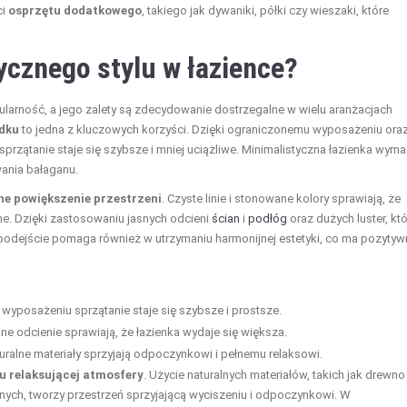
ci
osprzętu dodatkowego
, takiego jak dywaniki, półki czy wieszaki, które
tycznego stylu w łazience?
pularność, a jego zalety są zdecydowanie dostrzegalne w wielu aranżacjach
dku
to jedna z kluczowych korzyści. Dzięki ograniczonemu wyposażeniu ora
przątanie staje się szybsze i mniej uciążliwe. Minimalistyczna łazienka wym
wania bałaganu.
e powiększenie przestrzeni
. Czyste linie i stonowane kolory sprawiają, że
ne. Dzięki zastosowaniu jasnych odcieni
ścian
i
podłóg
oraz dużych luster, kt
kie podejście pomaga również w utrzymaniu harmonijnej estetyki, co ma pozytyw
wyposażeniu sprzątanie staje się szybsze i prostsze.
ne odcienie sprawiają, że łazienka wydaje się większa.
uralne materiały sprzyjają odpoczynkowi i pełnemu relaksowi.
u relaksującej atmosfery
. Użycie naturalnych materiałów, takich jak drewno
nych, tworzy przestrzeń sprzyjającą wyciszeniu i odpoczynkowi. W