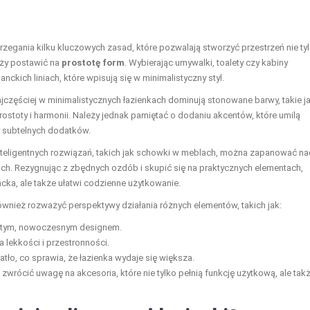
egania kilku kluczowych zasad, które pozwalają stworzyć przestrzeń nie ty
eży postawić na
prostotę form
. Wybierając umywalki, toalety czy kabiny
anckich liniach, które wpisują się w minimalistyczny styl.
ajczęściej w minimalistycznych łazienkach dominują stonowane barwy, takie j
rostoty i harmonii. Należy jednak pamiętać o dodaniu akcentów, które umilą
y subtelnych dodatków.
inteligentnych rozwiązań, takich jak schowki w meblach, można zapanować na
ach. Rezygnując z zbędnych ozdób i skupić się na praktycznych elementach,
cka, ale także ułatwi codzienne użytkowanie.
również rozważyć perspektywy działania różnych elementów, takich jak:
rostym, nowoczesnym designem.
 lekkości i przestronności.
tło, co sprawia, że łazienka wydaje się większa.
 zwrócić uwagę na akcesoria, które nie tylko pełnią funkcję użytkową, ale tak