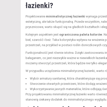
łazienki?
Projektowanie
minimalistycznej łazienki
wymaga przestrz
estetyczną, ale także funkcjonalną. Przede wszystkim, nal
prysznicowe, warto skupić się na gładkich kształtach i eleg
Kolejnym aspektem jest
ograniczona paleta kolorów
. N
biel, szarość i beż. Taka kolorystyka wpływa na wrażenie p
przestrzeń, na przykład w postaci roślin doniczkowych cz
Funkcjonalność jest równie istotna. Dzięki zastosowaniu 
bałaganem, co jest niezwykle ważne w niewielkich łazienk
możemy stworzyć przestrzeń, która będzie nie tylko elegan
W przypadku urządzenia minimalistycznej łazienki, warto 
Wybór armatury sanitarnej, która charakteryzuje się p
Stworzenie otwartych przestrzeni, które dodają wrażenia
Wykorzystywanie jasnych materiałów, które odbijają świa
Przy projektowaniu minimalistycznej łazienki warto również
stanowią ciekawy dodatek do minimalistycznego wyglądu.