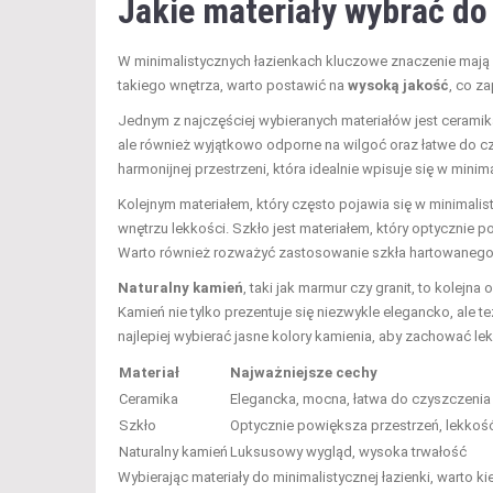
Jakie materiały wybrać do
W minimalistycznych łazienkach kluczowe znaczenie mają ma
takiego wnętrza, warto postawić na
wysoką jakość
, co z
Jednym z najczęściej wybieranych materiałów jest ceramik
ale również wyjątkowo odporne na wilgoć oraz łatwe do 
harmonijnej przestrzeni, która idealnie wpisuje się w minima
Kolejnym materiałem, który często pojawia się w minimalist
wnętrzu lekkości. Szkło jest materiałem, który optycznie 
Warto również rozważyć zastosowanie szkła hartowanego,
Naturalny kamień
, taki jak marmur czy granit, to kolej
Kamień nie tylko prezentuje się niezwykle elegancko, ale 
najlepiej wybierać jasne kolory kamienia, aby zachować le
Materiał
Najważniejsze cechy
Ceramika
Elegancka, mocna, łatwa do czyszczenia
Szkło
Optycznie powiększa przestrzeń, lekkoś
Naturalny kamień
Luksusowy wygląd, wysoka trwałość
Wybierając materiały do minimalistycznej łazienki, warto ki