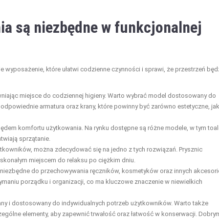
ia są niezbędne w funkcjonalnej
e wyposażenie, które ułatwi codzienne czynności i sprawi, że przestrzeń będ
wniając miejsce do codziennej higieny. Warto wybrać model dostosowany do
że odpowiednie armatura oraz krany, które powinny być zarówno estetyczne, jak
lędem komfortu użytkowania. Na rynku dostępne są różne modele, w tym toal
twiają sprzątanie.
ytkowników, można zdecydować się na jedno z tych rozwiązań. Prysznic
konałym miejscem do relaksu po ciężkim dniu.
niezbędne do przechowywania ręczników, kosmetyków oraz innych akcesor
aniu porządku i organizacji, co ma kluczowe znaczenie w niewielkich
any i dostosowany do indywidualnych potrzeb użytkowników. Warto także
zególne elementy, aby zapewnić trwałość oraz łatwość w konserwacji. Dobry