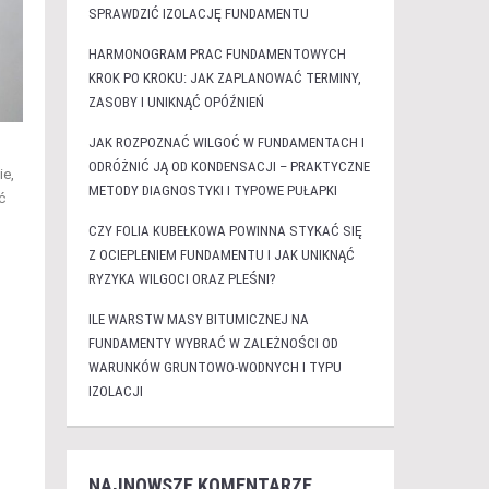
SPRAWDZIĆ IZOLACJĘ FUNDAMENTU
HARMONOGRAM PRAC FUNDAMENTOWYCH
KROK PO KROKU: JAK ZAPLANOWAĆ TERMINY,
ZASOBY I UNIKNĄĆ OPÓŹNIEŃ
JAK ROZPOZNAĆ WILGOĆ W FUNDAMENTACH I
ODRÓŻNIĆ JĄ OD KONDENSACJI – PRAKTYCZNE
ie,
METODY DIAGNOSTYKI I TYPOWE PUŁAPKI
ć
CZY FOLIA KUBEŁKOWA POWINNA STYKAĆ SIĘ
Z OCIEPLENIEM FUNDAMENTU I JAK UNIKNĄĆ
RYZYKA WILGOCI ORAZ PLEŚNI?
ILE WARSTW MASY BITUMICZNEJ NA
FUNDAMENTY WYBRAĆ W ZALEŻNOŚCI OD
WARUNKÓW GRUNTOWO-WODNYCH I TYPU
IZOLACJI
NAJNOWSZE KOMENTARZE