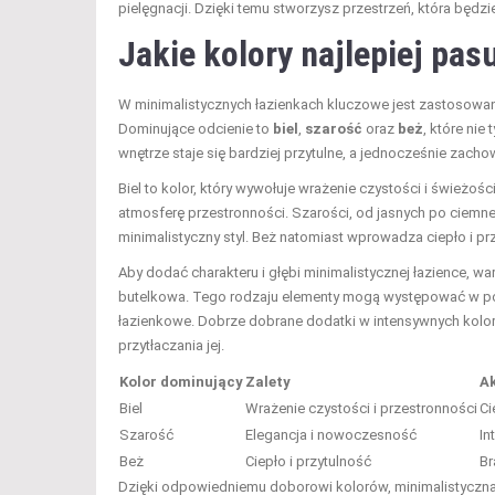
pielęgnacji. Dzięki temu stworzysz przestrzeń, która będzie
Jakie kolory najlepiej pas
W minimalistycznych łazienkach kluczowe jest zastosowanie
Dominujące odcienie to
biel
,
szarość
oraz
beż
, które nie
wnętrze staje się bardziej przytulne, a jednocześnie zach
Biel to kolor, który wywołuje wrażenie czystości i świeżo
atmosferę przestronności. Szarości, od jasnych po ciemne 
minimalistyczny styl. Beż natomiast wprowadza ciepło i prz
Aby dodać charakteru i głębi minimalistycznej łazience, wa
butelkowa. Tego rodzaju elementy mogą występować w posta
łazienkowe. Dobrze dobrane dodatki w intensywnych kolora
przytłaczania jej.
Kolor dominujący
Zalety
A
Biel
Wrażenie czystości i przestronności
Ci
Szarość
Elegancja i nowoczesność
In
Beż
Ciepło i przytulność
Br
Dzięki odpowiedniemu doborowi kolorów, minimalistyczna ła