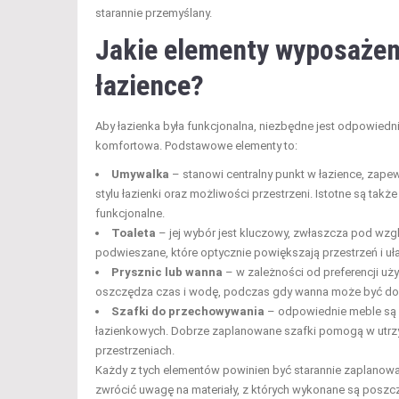
starannie przemyślany.
Jakie elementy wyposażen
łazience?
Aby łazienka była funkcjonalna, niezbędne jest odpowiedni
komfortowa. Podstawowe elementy to:
Umywalka
– stanowi centralny punkt w łazience, zape
stylu łazienki oraz możliwości przestrzeni. Istotne są tak
funkcjonalne.
Toaleta
– jej wybór jest kluczowy, zwłaszcza pod wzg
podwieszane, które optycznie powiększają przestrzeń i uła
Prysznic lub wanna
– w zależności od preferencji uż
oszczędza czas i wodę, podczas gdy wanna może być dos
Szafki do przechowywania
– odpowiednie meble są 
łazienkowych. Dobrze zaplanowane szafki pomogą w utrzym
przestrzeniach.
Każdy z tych elementów powinien być starannie zaplanow
zwrócić uwagę na materiały, z których wykonane są poszc