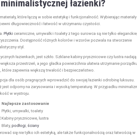
 minimalistycznej łazienki?
teriały, które łączą w sobie estetykę i funkcjonalność. Wybierając materiały
apewni długowieczność i łatwość w utrzymaniu czystości.
a.
Płytki
ceramiczne, umywalki i toalety z tego surowca są nie tylko eleganckie
czyszczenia. Dostępność różnych kolorów i wzorów pozwala na stworzenie
listyczny styl.
ycznych łazienkach, jest szkło. Szklane kabiny prysznicowe czy lustra nadają
powiększa przestrzeń, a jego gładka powierzchnia ułatwia utrzymanie porządku
 które zapewnia większą trwałość i bezpieczeństwo.
na opcja dla osób pragnących wprowadzić do swojej łazienki odrobinę luksusu.
też jest odporny na zarysowania i wysoką temperaturę. W przypadku minimaliz
kkość w wystroju.
Najlepsze zastosowanie
Płytki, umywalki, toalety
ć
Kabiny prysznicowe, lustra
Blaty,
podłogi
,
ściany
erować się nie tylko ich estetyką, ale także funkcjonalnością oraz łatwością w