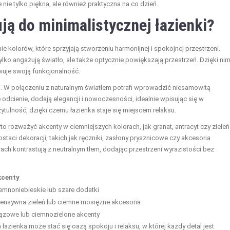
 nie tylko piękna, ale również praktyczna na co dzień.
ują do minimalistycznej łazienki?
 kolorów, które sprzyjają stworzeniu harmonijnej i spokojnej przestrzeni.
 tylko angażują światło, ale także optycznie powiększają przestrzeń. Dzięki ni
owuje swoją funkcjonalność.
ści. W połączeniu z naturalnym światłem potrafi wprowadzić niesamowitą
odcienie, dodają elegancji i nowoczesności, idealnie wpisując się w
ytulność, dzięki czemu łazienka staje się miejscem relaksu.
rto rozważyć akcenty w ciemniejszych kolorach, jak granat, antracyt czy zieleń
ci dekoracji, takich jak ręczniki, zasłony prysznicowe czy akcesoria
ch kontrastują z neutralnym tłem, dodając przestrzeni wyrazistości bez
kcenty
emnoniebieskie lub szare dodatki
tensywna zieleń lub ciemne mosiężne akcesoria
ązowe lub ciemnozielone akcenty
zienka może stać się oazą spokoju i relaksu, w której każdy detal jest