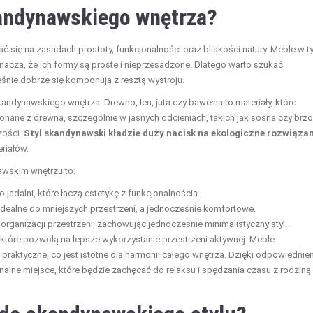
andynawskiego wnętrza?
się na zasadach prostoty, funkcjonalności oraz bliskości natury. Meble w t
nacza, że ich formy są proste i nieprzesadzone. Dlatego warto szukać
eśnie dobrze się komponują z resztą wystroju.
kandynawskiego wnętrza. Drewno, len, juta czy bawełna to materiały, które
onane z drewna, szczególnie w jasnych odcieniach, takich jak sosna czy brzo
żości.
Styl skandynawski kładzie duży nacisk na ekologiczne rozwiąza
riałów.
awskim wnętrzu to:
jadalni, które łączą estetykę z funkcjonalnością.
idealne do mniejszych przestrzeni, a jednocześnie komfortowe.
ganizacji przestrzeni, zachowując jednocześnie minimalistyczny styl.
tóre pozwolą na lepsze wykorzystanie przestrzeni aktywnej. Meble
 praktyczne, co jest istotne dla harmonii całego wnętrza. Dzięki odpowiedni
lne miejsce, które będzie zachęcać do relaksu i spędzania czasu z rodziną 