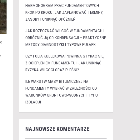
HARMONOGRAM PRAC FUNDAMENTOWYCH
KROK PO KROKU: JAK ZAPLANOWAĆ TERMINY,
ZASOBY I UNIKNĄĆ OPÓŹNIEŃ
JAK ROZPOZNAĆ WILGOĆ W FUNDAMENTACH I
ODRÓŻNIĆ JĄ OD KONDENSACJI – PRAKTYCZNE
go
METODY DIAGNOSTYKI I TYPOWE PUŁAPKI
e
CZY FOLIA KUBEŁKOWA POWINNA STYKAĆ SIĘ
Z OCIEPLENIEM FUNDAMENTU I JAK UNIKNĄĆ
RYZYKA WILGOCI ORAZ PLEŚNI?
ILE WARSTW MASY BITUMICZNEJ NA
FUNDAMENTY WYBRAĆ W ZALEŻNOŚCI OD
WARUNKÓW GRUNTOWO-WODNYCH I TYPU
IZOLACJI
NAJNOWSZE KOMENTARZE