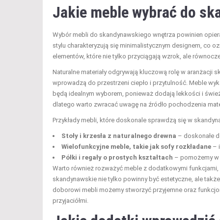
Jakie meble wybrać do sk
Wybór mebli do skandynawskiego wnętrza powinien opierać 
stylu charakteryzują się minimalistycznym designem, co oz
elementów, które nie tylko przyciągają wzrok, ale równocz
Naturalne materiały odgrywają kluczową rolę w aranżacji s
wprowadzą do przestrzeni ciepło i przytulność. Meble wyk
będą idealnym wyborem, ponieważ dodają lekkości i świe
dlatego warto zwracać uwagę na źródło pochodzenia mate
Przykłady mebli, które doskonale sprawdzą się w skandyn
Stoły i krzesła z naturalnego drewna
– doskonałe do 
Wielofunkcyjne meble, takie jak sofy rozkładane
– 
Półki i regały o prostych kształtach
– pomożemy w or
Warto również rozważyć meble z dodatkowymi funkcjami, k
skandynawskie nie tylko powinny być estetyczne, ale także
doborowi mebli możemy stworzyć przyjemne oraz funkcjona
przyjaciółmi.