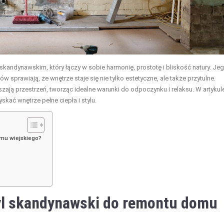
skandynawskim, który łączy w sobie harmonię, prostotę i bliskość natury. Je
w sprawiają, że wnętrze staje się nie tylko estetyczne, ale także przytulne.
zają przestrzeń, tworząc idealne warunki do odpoczynku i relaksu. W artykul
skać wnętrze pełne ciepła i stylu.
mu wiejskiego?
yl skandynawski do remontu domu