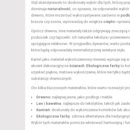
Styl skandynawski to doskonały wybór dla tych, którzy pra
dominuje
naturalność
, co sprawia, że odpowiedni wybó
drewno, które może być wykorzystywane zarówno w
podł
brzoza czy sosna, wprowadzą do wnętrza
ciepło
i sprawi
Oprócz drewna, inne materiały także odgrywają znaczącą r
poduszek czy tapicerki. Ich naturalna tekstura i przewiew
sprzyjające relaksowi. W przypadku dywanów, warto posta
które będą odpowiadały minimalistycznej estetyce stylu.
Kamiń jako materiał wykończeniowy również wpisuje się w
akcent dekoracyjny na
ścianach
.
Ekologiczne farby
to ko
uzyskać piękne, matowe wykończenie, które nie tylko będz
substancji chemicznych.
Oto kilka kluczowych materiałów, które warto rozważyć pr
Drewno
: najlepiej jasne, jako podłogi i meble.
Len i bawełna
: najlepsze do tekstyliów, takich jak zasł
Kamień
: doskonały do wykończenia kominków lub akc
Ekologiczne farby
: zdrowa alternatywa dla tradycyjn
Wybór tych materiałów pomoże wkreować harmonijną i funk