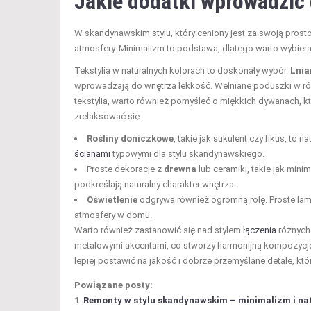
Jakie dodatki wprowadzić
W skandynawskim stylu, który ceniony jest za swoją prosto
atmosfery. Minimalizm to podstawa, dlatego warto wybierać 
Tekstylia w naturalnych kolorach to doskonały wybór.
Lnia
wprowadzają do wnętrza lekkość. Wełniane poduszki w róż
tekstylia, warto również pomyśleć o miękkich dywanach, k
zrelaksować się.
Rośliny doniczkowe
, takie jak sukulent czy fikus, to
ścianami
typowymi dla stylu skandynawskiego.
Proste dekoracje z
drewna
lub ceramiki, takie jak mini
podkreślają naturalny charakter wnętrza.
Oświetlenie
odgrywa również ogromną rolę. Proste lampy
atmosfery w domu.
Warto również zastanowić się nad stylem
łączenia
różnych 
metalowymi akcentami, co stworzy harmonijną kompozycję
lepiej postawić na jakość i dobrze przemyślane detale, któ
Powiązane posty:
Remonty w stylu skandynawskim – minimalizm i nat