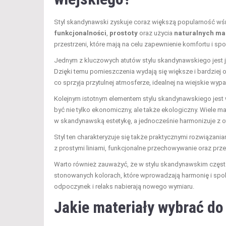
Styl skandynawski zyskuje coraz większą popularność wśr
funkcjonalności
,
prostoty
oraz użycia
naturalnych ma
przestrzeni, które mają na celu zapewnienie komfortu i spo
Jednym z kluczowych atutów stylu skandynawskiego jest
Dzięki temu pomieszczenia wydają się większe i bardziej 
co sprzyja przytulnej atmosferze, idealnej na wiejskie wypa
Kolejnym istotnym elementem stylu skandynawskiego jest
być nie tylko ekonomiczny, ale także ekologiczny. Wiele ma
w skandynawską estetykę, a jednocześnie harmonizuje z 
Styl ten charakteryzuje się także praktycznymi rozwiązani
z prostymi liniami, funkcjonalne przechowywanie oraz pr
Warto również zauważyć, że w stylu skandynawskim często p
stonowanych kolorach, które wprowadzają harmonię i spokó
odpoczynek i relaks nabierają nowego wymiaru.
Jakie materiały wybrać d