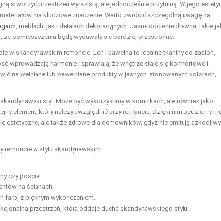
gną stworzyć przestrzeń wyrazistą, ale jednocześnie przytulną. W jego estety
r materiałów ma kluczowe znaczenie. Warto zwrócić szczególną uwagę na
ogach
, meblach, jak i detalach dekoracyjnych. Jasne odcienie drewna, takie ja
ą, że pomieszczenia będą wydawały się bardziej przestronne.
olę w skandynawskim remoncie. Len i bawełna to idealne tkaniny do zasłon,
ność wprowadzają harmonię i sprawiają, że wnętrze staje się komfortowe i
wić na wełniane lub bawełniane produkty w jasnych, stonowanych kolorach,
 skandynawski styl. Może być wykorzystany w kominkach, ale również jako
lejny element, który należy uwzględnić przy remoncie. Dzięki nim będziemy mo
ie estetyczne, ale także zdrowe dla domowników, gdyż nie emitują szkodliw
zy remoncie w stylu skandynawskim:
ony czy pościel.
entów na ścianach.
ych farb, z pięknym wykończeniem.
cjonalną przestrzeń, która oddaje ducha skandynawskiego stylu.