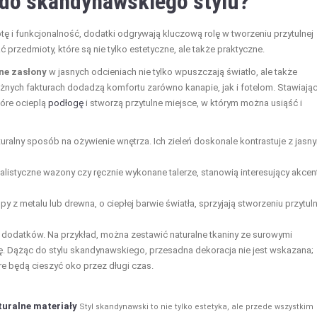
 do skandynawskiego stylu?
tę i funkcjonalność, dodatki odgrywają kluczową rolę w tworzeniu przytulnej
przedmioty, które są nie tylko estetyczne, ale także praktyczne.
ne zasłony
w jasnych odcieniach nie tylko wpuszczają światło, ale także
nych fakturach dodadzą komfortu zarówno kanapie, jak i fotelom. Stawiając
tóre ocieplą
podłogę
i stworzą przytulne miejsce, w którym można usiąść i
 naturalny sposób na ożywienie wnętrza. Ich zieleń doskonale kontrastuje z jasn
malistyczne wazony czy ręcznie wykonane talerze, stanowią interesujący akcent
 z metalu lub drewna, o ciepłej barwie światła, sprzyjają stworzeniu przytuln
dodatków. Na przykład, można zestawić naturalne tkaniny ze surowymi
. Dążąc do stylu skandynawskiego, przesadna dekoracja nie jest wskazana;
re będą cieszyć oko przez długi czas.
uralne materiały
Styl skandynawski to nie tylko estetyka, ale przede wszystkim