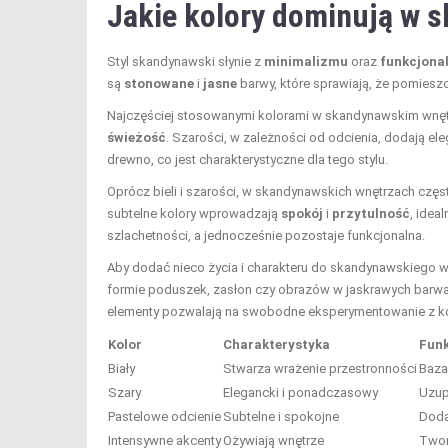
Jakie kolory dominują w 
Styl skandynawski słynie z
minimalizmu
oraz
funkcjona
są
stonowane
i
jasne
barwy, które sprawiają, że pomieszcz
Najczęściej stosowanymi kolorami w skandynawskim wnę
świeżość
. Szarości, w zależności od odcienia, dodają eleg
drewno, co jest charakterystyczne dla tego stylu.
Oprócz bieli i szarości, w skandynawskich wnętrzach czę
subtelne kolory wprowadzają
spokój
i
przytulność
, idea
szlachetności, a jednocześnie pozostaje funkcjonalna.
Aby dodać nieco życia i charakteru do skandynawskiego
formie poduszek, zasłon czy obrazów w jaskrawych barwach
elementy pozwalają na swobodne eksperymentowanie z kol
Kolor
Charakterystyka
Fun
Biały
Stwarza wrażenie przestronności
Baza
Szary
Elegancki i ponadczasowy
Uzup
Pastelowe odcienie
Subtelne i spokojne
Dodaj
Intensywne akcenty
Ożywiają wnętrze
Twor