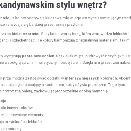
skandynawskim stylu wnętrz?
lności
, a kolory odgrywają kluczową rolę w jego estetyce. Dominującym tren
enia wydają się bardziej przestronne i przytulne.
trzu są
biele
i
szarości
. Biały kolor tworzy bazę, która wprowadza
lekkość
i
ancji i szlachetności. Te kolory harmonizują z naturalnymi materiałami, takimi
sto występują
pastelowe odcienie
, takie jak mięta, pudrowy róż czy błękit. Te
lnie współgrając z minimalistycznym podejściem. Dzięki nim przestrzeń nabier
 wnętrza, można zastosować dodatki w
intensywniejszych kolorach
. Akcent
 stają się interesującym kontrastem, który ożywia przestrzeń. Tego typu
orystyczną paletą, zachowując jednocześnie ogólną harmonię.
kcja
 dla innych kolorów
ełnia drewniane elementy
ą przytulności i lekkości
zą kontrasty