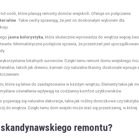
ód osób, które planują remonty domów wiejskich. Oferuje on połączenie
teriałów
. Takie cechy sprawiają, że jest on doskonałym wyborem dla
koju.
 jego
jasna kolorystyka
, która skutecznie wprowadza do wnętrza więcej świa
otwarte. Minimalistyczne podejście sprawia, że przestrzeń jest uporządkowan
dy.
 wykorzystanie lokalnych surowców. Dzięki temu remont domu wiejskiego mo
teriałów, takich jak drewno, kamień czy naturalne tkaniny, doskonale wpisuje 
otoczeniem.
ami, które są łatwe do zaadaptowania w każdym wnętrzu. Elementy takie jak m
zemyślane oświetlenie wpływają na codzienny komfort użytkowników.
ojawiają się naturalne dekoracje, takie jak rośliny doniczkowe czy tekstyli
j do wnętrza. Dzięki temu dom wiejski może stać się przestrzenią, w której
o skandynawskiego remontu?