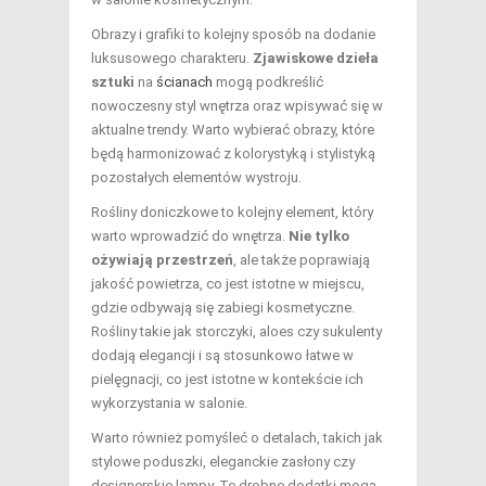
Obrazy i grafiki to kolejny sposób na dodanie
luksusowego charakteru.
Zjawiskowe dzieła
sztuki
na
ścianach
mogą podkreślić
nowoczesny styl wnętrza oraz wpisywać się w
aktualne trendy. Warto wybierać obrazy, które
będą harmonizować z kolorystyką i stylistyką
pozostałych elementów wystroju.
Rośliny doniczkowe to kolejny element, który
warto wprowadzić do wnętrza.
Nie tylko
ożywiają przestrzeń
, ale także poprawiają
jakość powietrza, co jest istotne w miejscu,
gdzie odbywają się zabiegi kosmetyczne.
Rośliny takie jak storczyki, aloes czy sukulenty
dodają elegancji i są stosunkowo łatwe w
pielęgnacji, co jest istotne w kontekście ich
wykorzystania w salonie.
Warto również pomyśleć o detalach, takich jak
stylowe poduszki, eleganckie zasłony czy
designerskie lampy. Te drobne dodatki mogą