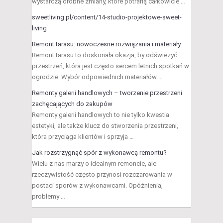
wystarczą drobne zmiany, które potrafią całkowicie …
sweetliving.pl/content/14-studio-projektowe-sweet-
living
Remont tarasu: nowoczesne rozwiązania i materiały
Remont tarasu to doskonała okazja, by odświeżyć
przestrzeń, która jest często sercem letnich spotkań w
ogrodzie. Wybór odpowiednich materiałów …
Remonty galerii handlowych – tworzenie przestrzeni
zachęcających do zakupów
Remonty galerii handlowych to nie tylko kwestia
estetyki, ale także klucz do stworzenia przestrzeni,
która przyciąga klientów i sprzyja …
Jak rozstrzygnąć spór z wykonawcą remontu?
Wielu z nas marzy o idealnym remoncie, ale
rzeczywistość często przynosi rozczarowania w
postaci sporów z wykonawcami. Opóźnienia,
problemy …