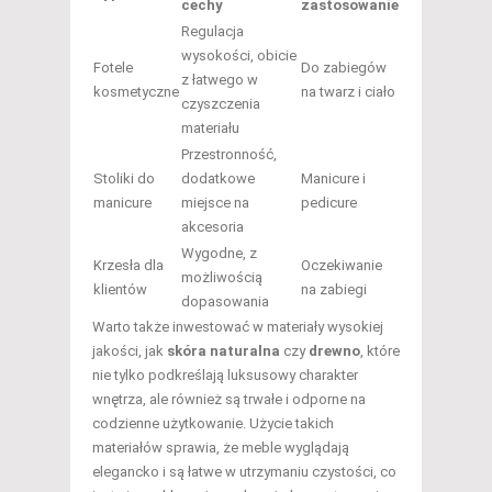
cechy
zastosowanie
Regulacja
wysokości, obicie
Fotele
Do zabiegów
z łatwego w
kosmetyczne
na twarz i ciało
czyszczenia
materiału
Przestronność,
Stoliki do
dodatkowe
Manicure i
manicure
miejsce na
pedicure
akcesoria
Wygodne, z
Krzesła dla
Oczekiwanie
możliwością
klientów
na zabiegi
dopasowania
Warto także inwestować w materiały wysokiej
jakości, jak
skóra naturalna
czy
drewno
, które
nie tylko podkreślają luksusowy charakter
wnętrza, ale również są trwałe i odporne na
codzienne użytkowanie. Użycie takich
materiałów sprawia, że meble wyglądają
elegancko i są łatwe w utrzymaniu czystości, co