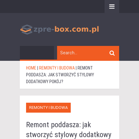
HOME
|
REMONTY I BUDOWA
|
REMONT
PODDASZA: JAK STWORZYĆ STYLOWY
DODATKOWY POKÓJ?
REMONTY I BUDOWA
Remont poddasza: jak
stworzyć stylowy dodatkowy