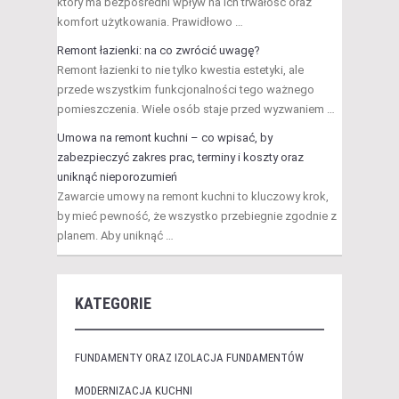
który ma bezpośredni wpływ na ich trwałość oraz
komfort użytkowania. Prawidłowo …
Remont łazienki: na co zwrócić uwagę?
Remont łazienki to nie tylko kwestia estetyki, ale
przede wszystkim funkcjonalności tego ważnego
pomieszczenia. Wiele osób staje przed wyzwaniem …
Umowa na remont kuchni – co wpisać, by
zabezpieczyć zakres prac, terminy i koszty oraz
uniknąć nieporozumień
Zawarcie umowy na remont kuchni to kluczowy krok,
by mieć pewność, że wszystko przebiegnie zgodnie z
planem. Aby uniknąć …
KATEGORIE
FUNDAMENTY ORAZ IZOLACJA FUNDAMENTÓW
MODERNIZACJA KUCHNI