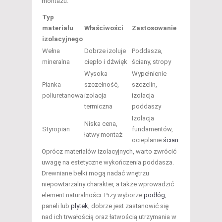
montażu.
Typ
materiału
Właściwości
Zastosowanie
izolacyjnego
Wełna
Dobrze izoluje
Poddasza,
mineralna
ciepło i dźwięk
ściany, stropy
Wysoka
Wypełnienie
Pianka
szczelność,
szczelin,
poliuretanowa
izolacja
izolacja
termiczna
poddaszy
Izolacja
Niska cena,
Styropian
fundamentów,
łatwy montaż
ocieplanie
ścian
Oprócz materiałów izolacyjnych, warto zwrócić
uwagę na estetyczne wykończenia poddasza.
Drewniane belki mogą nadać wnętrzu
niepowtarzalny charakter, a także wprowadzić
element naturalności. Przy wyborze
podłóg
,
paneli lub
płytek
, dobrze jest zastanowić się
nad ich trwałością oraz łatwością utrzymania w