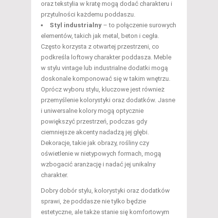
oraz tekstylia w kratę mogą dodać charakteru i
przytulności każdemu poddaszu.
Styl industrialny
– to połączenie surowych
elementów, takich jak metal, beton i cegła.
Często korzysta z otwartej przestrzeni, co
podkreśla loftowy charakter poddasza. Meble
w stylu vintage lub industrialne dodatki mogą
doskonale komponować się w takim wnętrzu.
Oprócz wyboru stylu, kluczowe jest również
przemyślenie kolorystyki oraz dodatków. Jasne
i uniwersalne kolory mogą optycznie
powiększyć przestrzeń, podczas gdy
ciemniejsze akcenty nadadzą jej głębi.
Dekoracje, takie jak obrazy, rośliny czy
oświetlenie w nietypowych formach, mogą
wzbogacić aranżację i nadać jej unikalny
charakter.
Dobry dobór stylu, kolorystyki oraz dodatków
sprawi, że poddasze nie tylko będzie
estetyczne, ale także stanie się komfortowym