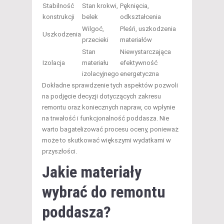
Stabilność
Stan krokwi,
Pęknięcia,
konstrukcji
belek
odkształcenia
Wilgoć,
Pleśń, uszkodzenia
Uszkodzenia
przecieki
materiałów
Stan
Niewystarczająca
Izolacja
materiału
efektywność
izolacyjnego
energetyczna
Dokładne sprawdzenie tych aspektów pozwoli
na podjęcie decyzji dotyczących zakresu
remontu oraz koniecznych napraw, co wpłynie
na trwałość i funkcjonalność poddasza. Nie
warto bagatelizować procesu oceny, ponieważ
może to skutkować większymi wydatkami w
przyszłości.
Jakie materiały
wybrać do remontu
poddasza?