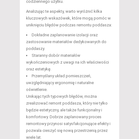
codziennego użytku.
Analizując te aspekty, warto wyróżnić kilka
kluczowych wskazówek, które mogą pomóc w
uniknięciu błędów podczas remontu poddasza:
Dokładne zaplanowanie izolacji oraz
zastosowanie materiałów dedykowanych do
poddaszy.
Staranny dobór materiałów
wykończeniowych z uwagi na ich właściwości
oraz estetykę.
Przemyślany układ pomieszczeń,
uwzględniający ergonomię i naturalne
oświetlenie.
Unikając tych typowych błędów, można
zrealizować remont poddasza, który nie tylko
będzie estetyczny, ale także funkcjonalny i
komfortowy. Dobrze zaplanowany proces
remontowy przynosi satysfakcjonujące efekty i
pozwala cieszyć się nową przestrzenią przez
wiele lat.