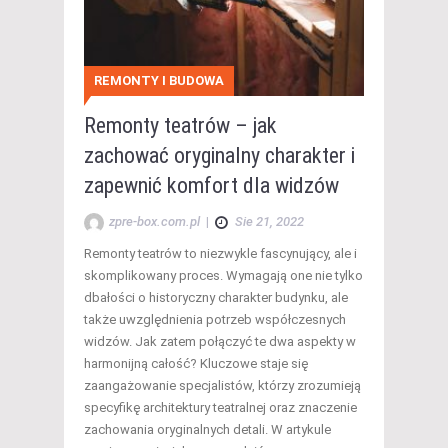
REMONTY I BUDOWA
Remonty teatrów – jak
zachować oryginalny charakter i
zapewnić komfort dla widzów
zpre-box.com.pl
|
Sie 21, 2022
Remonty teatrów to niezwykle fascynujący, ale i
skomplikowany proces. Wymagają one nie tylko
dbałości o historyczny charakter budynku, ale
także uwzględnienia potrzeb współczesnych
widzów. Jak zatem połączyć te dwa aspekty w
harmonijną całość? Kluczowe staje się
zaangażowanie specjalistów, którzy zrozumieją
specyfikę architektury teatralnej oraz znaczenie
zachowania oryginalnych detali. W artykule