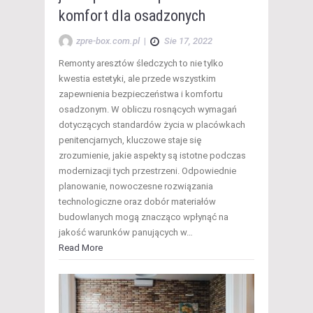
komfort dla osadzonych
zpre-box.com.pl
|
Sie 17, 2022
Remonty aresztów śledczych to nie tylko
kwestia estetyki, ale przede wszystkim
zapewnienia bezpieczeństwa i komfortu
osadzonym. W obliczu rosnących wymagań
dotyczących standardów życia w placówkach
penitencjarnych, kluczowe staje się
zrozumienie, jakie aspekty są istotne podczas
modernizacji tych przestrzeni. Odpowiednie
planowanie, nowoczesne rozwiązania
technologiczne oraz dobór materiałów
budowlanych mogą znacząco wpłynąć na
jakość warunków panujących w…
Read More