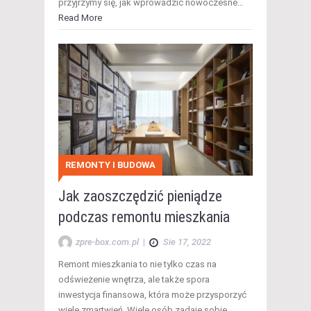
przyjrzymy się, jak wprowadzić nowoczesne…
Read More
REMONTY I BUDOWA
Jak zaoszczędzić pieniądze
podczas remontu mieszkania
zpre-box.com.pl
|
Sie 17, 2022
Remont mieszkania to nie tylko czas na
odświeżenie wnętrza, ale także spora
inwestycja finansowa, która może przysporzyć
wiele zmartwień. Wiele osób zadaje sobie