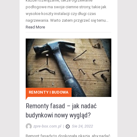
każde rozwiązanie, także ogrzewanie
podłogowe ma swoje ciemne strony, takie jak
wysokie koszty instalacji czy długi czas
nagrzewania. Warto zatem przyjrzeć się temu…
Read More
REMONTY I BUDOWA
Remonty fasad – jak nadać
budynkowi nowy wygląd?
zpre-box.com.pl
|
Sie 24, 2022
Remont fasady to doskonała okazja, aby nadać