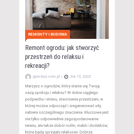
REMONTY I BUDOWA
Remont ogrodu: jak stworzyć
przestrzeń do relaksu i
rekreacji?
zpre-box.com.pl
|
Sie 15, 2022
Marzysz o ogrodzie, który stanie się Twoją
oazą spokoju i relaksu? W dobie ciągłego
pośpiechu i stresu, stworzenie przestrzeni, w
której można odpocząć i zregenerować siły,
nabiera szczególnego znaczenia. Kluczowe jest
nie tylko odpowiednie zagospodarowanie
terenu, ale także dobór roślin, mebli i dodatków,
które będą sprzyjały relaksowi. Dobrze