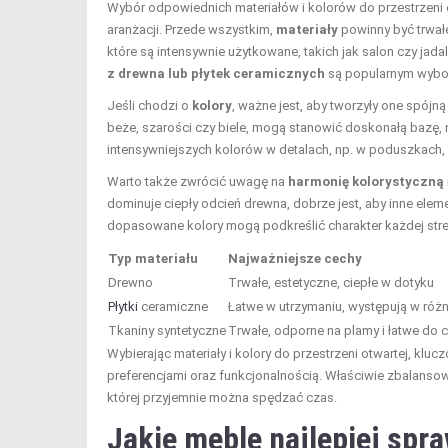
Wybór odpowiednich materiałów i kolorów do przestrzeni o
aranżacji. Przede wszystkim,
materiały
powinny być trwałe
które są intensywnie użytkowane, takich jak salon czy ja
z drewna lub płytek ceramicznych
są popularnym wybor
Jeśli chodzi o
kolory
, ważne jest, aby tworzyły one spójną 
beże, szarości czy biele, mogą stanowić doskonałą bazę,
intensywniejszych kolorów w detalach, np. w poduszkach,
Warto także zwrócić uwagę na
harmonię kolorystyczną
dominuje ciepły odcień drewna, dobrze jest, aby inne eleme
dopasowane kolory mogą podkreślić charakter każdej stre
Typ materiału
Najważniejsze cechy
Drewno
Trwałe, estetyczne, ciepłe w dotyku
Płytki
ceramiczne
Łatwe w utrzymaniu, występują w róż
Tkaniny syntetyczne
Trwałe, odporne na plamy i łatwe do 
Wybierając materiały i kolory do przestrzeni otwartej, kluc
preferencjami oraz funkcjonalnością. Właściwie zbalanso
której przyjemnie można spędzać czas.
Jakie meble najlepiej spra