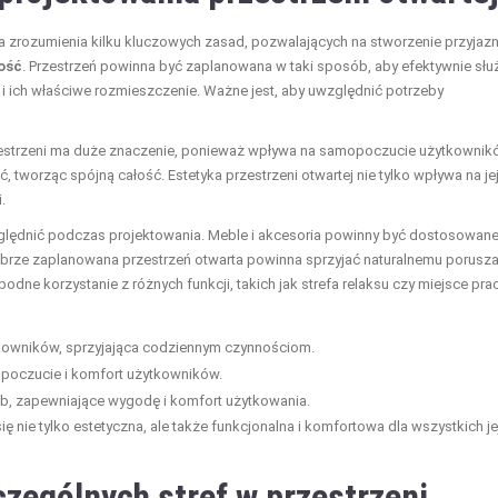
a zrozumienia kilku kluczowych zasad, pozwalających na stworzenie przyjazne
ość
. Przestrzeń powinna być zaplanowana w taki sposób, aby efektywnie słu
i ich właściwe rozmieszczenie. Ważne jest, aby uwzględnić potrzeby
zestrzeni ma duże znaczenie, ponieważ wpływa na samopoczucie użytkownik
, tworząc spójną całość. Estetyka przestrzeni otwartej nie tylko wpływa na je
.
zględnić podczas projektowania. Meble i akcesoria powinny być dostosowan
brze zaplanowana przestrzeń otwarta powinna sprzyjać naturalnemu porusza
odne korzystanie z różnych funkcji, takich jak strefa relaksu czy miejsce prac
kowników, sprzyjająca codziennym czynnościom.
poczucie i komfort użytkowników.
b, zapewniające wygodę i komfort użytkowania.
ię nie tylko estetyczna, ale także funkcjonalna i komfortowa dla wszystkich je
czególnych stref w przestrzeni