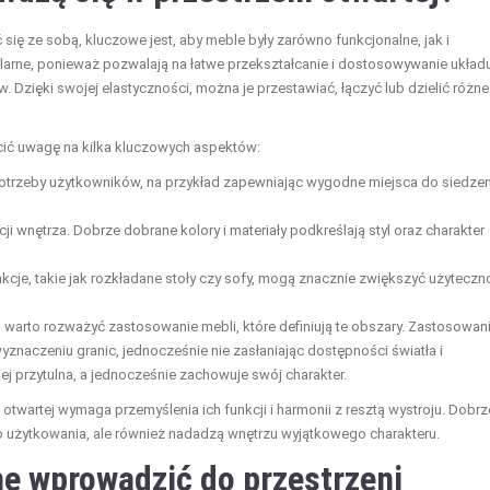
 się ze sobą, kluczowe jest, aby meble były zarówno funkcjonalne, jak i
ularne, ponieważ pozwalają na łatwe przekształcanie i dostosowywanie układ
Dzięki swojej elastyczności, można je przestawiać, łączyć lub dzielić różne
cić uwagę na kilka kluczowych aspektów:
otrzeby użytkowników, na przykład zapewniając wygodne miejsca do siedzen
i wnętrza. Dobrze dobrane kolory i materiały podkreślają styl oraz charakter
kcje, takie jak rozkładane stoły czy sofy, mogą znacznie zwiększyć użyteczn
, warto rozważyć zastosowanie mebli, które definiują te obszary. Zastosowan
aczeniu granic, jednocześnie nie zasłaniając dostępności światła i
iej przytulna, a jednocześnie zachowuje swój charakter.
wartej wymaga przemyślenia ich funkcji i harmonii z resztą wystroju. Dobrz
 użytkowania, ale również nadadzą wnętrzu wyjątkowego charakteru.
e wprowadzić do przestrzeni