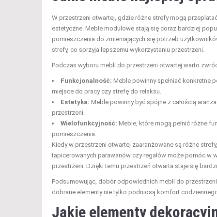
W przestrzeni otwartej, gdzie różne strefy mogą przeplatać
estetyczne. Meble modułowe stają się coraz bardziej pop
pomieszczenia do zmieniających się potrzeb użytkowników. 
strefy, co sprzyja lepszemu wykorzystaniu przestrzeni.
Podczas wyboru mebli do przestrzeni otwartej warto zwró
Funkcjonalność:
Meble powinny spełniać konkretne p
miejsce do pracy czy strefę do relaksu.
Estetyka:
Meble powinny być spójne z całością aranżacj
przestrzeni.
Wielofunkcyjność:
Meble, które mogą pełnić różne fun
pomieszczenia.
Kiedy w przestrzeni otwartej zaaranżowane są różne strefy
tapicerowanych parawanów czy regałów może pomóc w wyzn
przestrzeni. Dzięki temu przestrzeń otwarta staje się bardz
Podsumowując, dobór odpowiednich mebli do przestrzeni ot
dobrane elementy nie tylko podniosą komfort codziennego
Jakie elementy dekoracyjn