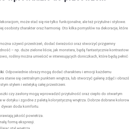
koracjom, może stać się nie tylko funkcjonalne, ale też przytulne i stylowe.
j osobisty charakter oraz harmonię. Oto kilka pomysłów na dekoracje, które
m można ożywić przestrzeń, dodać świeżości oraz stworzyć przyjemny
odność – np. duże zielone liście, jak monstera, będą fantastycznie kontrasto
owo, rośliny można umieścić w interesujących doniczkach, które będą pełnić 
uki
. Odpowiednie obrazy mogą dodać charakteru i emocji każdemu
a stanie się centralnym punktem wnętrza, lub stworzyć galerię zdjęć i obraz
ym stylem i estetyką całej przestrzeni.
szki czy zasłony mogą wprowadzić przytulność oraz ciepło do otwartym
mne w dotyku i zgodne z paletą kolorystyczną wnętrza. Dobrze dobrane koloro
i dywan doda komfortu.
prawiają jakość powietrza.
ałą formą ekspresji.
lając styl wnętrza.