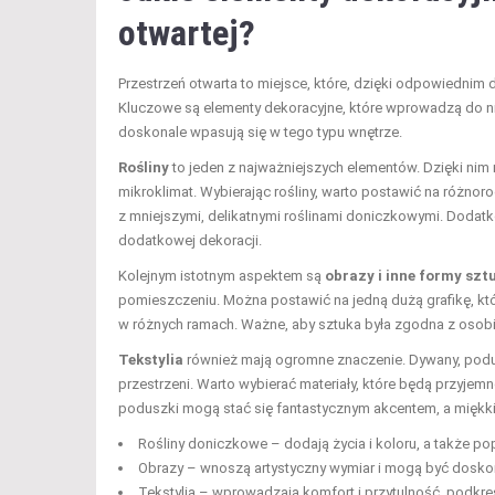
otwartej?
Przestrzeń otwarta to miejsce, które, dzięki odpowiednim de
Kluczowe są elementy dekoracyjne, które wprowadzą do nie
doskonale wpasują się w tego typu wnętrze.
Rośliny
to jeden z najważniejszych elementów. Dzięki ni
mikroklimat. Wybierając rośliny, warto postawić na różnor
z mniejszymi, delikatnymi roślinami doniczkowymi. Dodatk
dodatkowej dekoracji.
Kolejnym istotnym aspektem są
obrazy i inne formy szt
pomieszczeniu. Można postawić na jedną dużą grafikę, któr
w różnych ramach. Ważne, aby sztuka była zgodna z osobist
Tekstylia
również mają ogromne znaczenie. Dywany, podu
przestrzeni. Warto wybierać materiały, które będą przyje
poduszki mogą stać się fantastycznym akcentem, a miękk
Rośliny doniczkowe – dodają życia i koloru, a także po
Obrazy – wnoszą artystyczny wymiar i mogą być doskon
Tekstylia – wprowadzają komfort i przytulność, podkreś