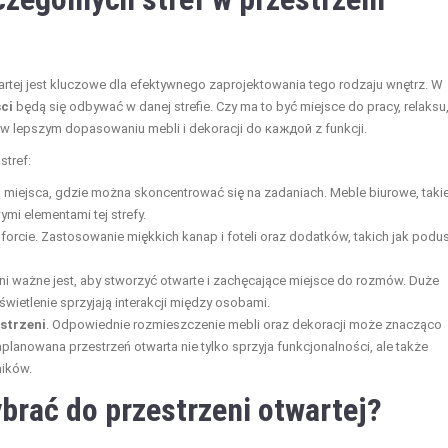
wartej jest kluczowe dla efektywnego zaprojektowania tego rodzaju wnętrz. W
ci
będą się odbywać w danej strefie. Czy ma to być miejsce do pracy, relaksu,
 lepszym dopasowaniu mebli i dekoracji do каждой z funkcji.
tref:
miejsca, gdzie można skoncentrować się na zadaniach. Meble biurowe, taki
mi elementami tej strefy.
rcie. Zastosowanie miękkich kanap i foteli oraz dodatków, takich jak podu
eni ważne jest, aby stworzyć otwarte i zachęcające miejsce do rozmów. Duże
wietlenie sprzyjają interakcji między osobami.
strzeni
. Odpowiednie rozmieszczenie mebli oraz dekoracji może znacząco
lanowana przestrzeń otwarta nie tylko sprzyja funkcjonalności, ale także
ników.
ybrać do przestrzeni otwartej?