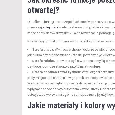
otwartej?
Określenie funkcji poszczególnych stref w przestrzeni ot
pierwszej
kolejności
warto zastanowić się, jakie
aktywnoś
może spotkań towarzyskich? Takie rozważania pomagają w
Rozważając projekt, można wyróżnić kilka podstawowych s
Strefa pracy:
Wymaga cichego i dobrze oświetlonego 
jak biurka czy ergonomiczne krzesła, powinny być kluczowy
Strefa relaksu:
Powinna być stworzona z myślą o komfo
czy koce, pomoże stworzyć przytulną atmosferę.
Strefa spotkań towarzyskich:
W tej części przestrz
stoły, miejsca do siedzenia w grupach oraz odpowiednie oś
Warto również pamiętać o przemyślanej
organizacji prze
wpłynąć na sposób wykorzystania każdej strefy. Dobrze zap
estetyce, co wpływa na ogólne samopoczucie jej użytkow
Jakie materiały i kolory w