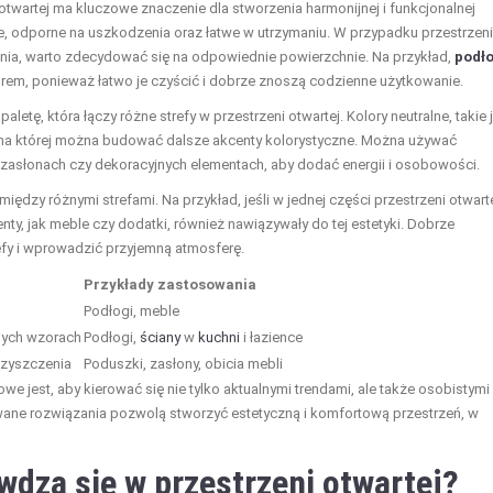
twartej ma kluczowe znaczenie dla stworzenia harmonijnej i funkcjonalnej
, odporne na uszkodzenia oraz łatwe w utrzymaniu. W przypadku przestrzeni
dalnia, warto zdecydować się na odpowiednie powierzchnie. Na przykład,
podło
em, ponieważ łatwo je czyścić i dobrze znoszą codzienne użytkowanie.
paletę, która łączy różne strefy w przestrzeni otwartej. Kolory neutralne, takie 
 na której można budować dalsze akcenty kolorystyczne. Można używać
 zasłonach czy dekoracyjnych elementach, aby dodać energii i osobowości.
między różnymi strefami. Na przykład, jeśli w jednej części przestrzeni otwart
nty, jak meble czy dodatki, również nawiązywały do tej estetyki. Dobrze
fy i wprowadzić przyjemną atmosferę.
Przykłady zastosowania
Podłogi, meble
nych wzorach
Podłogi,
ściany
w
kuchni
i łazience
czyszczenia
Poduszki, zasłony, obicia mebli
zowe jest, aby kierować się nie tylko aktualnymi trendami, ale także osobistymi
wane rozwiązania pozwolą stworzyć estetyczną i komfortową przestrzeń, w
wdzą się w przestrzeni otwartej?