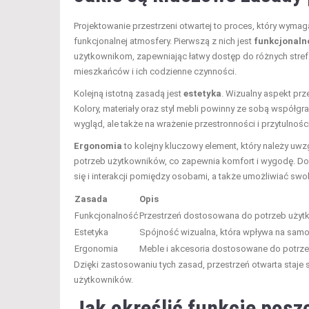
Projektowanie przestrzeni otwartej to proces, który wymag
funkcjonalnej atmosfery. Pierwszą z nich jest
funkcjonaln
użytkownikom, zapewniając łatwy dostęp do różnych stref 
mieszkańców i ich codzienne czynności.
Kolejną istotną zasadą jest
estetyka
. Wizualny aspekt pr
Kolory, materiały oraz styl mebli powinny ze sobą współgrać
wygląd, ale także na wrażenie przestronności i przytulności
Ergonomia
to kolejny kluczowy element, który należy uw
potrzeb użytkowników, co zapewnia komfort i wygodę. Do
się i interakcji pomiędzy osobami, a także umożliwiać swob
Zasada
Opis
Funkcjonalność
Przestrzeń dostosowana do potrzeb użyt
Estetyka
Spójność wizualna, która wpływa na samo
Ergonomia
Meble i akcesoria dostosowane do potrze
Dzięki zastosowaniu tych zasad, przestrzeń otwarta staje s
użytkowników.
Jak określić funkcje posz