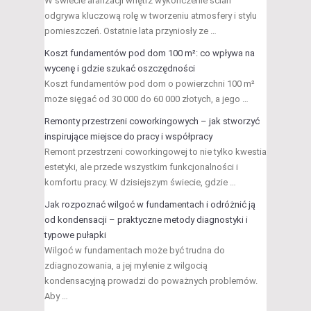
W świecie aranżacji wnętrz wykończenie ścian
odgrywa kluczową rolę w tworzeniu atmosfery i stylu
pomieszczeń. Ostatnie lata przyniosły ze …
Koszt fundamentów pod dom 100 m²: co wpływa na
wycenę i gdzie szukać oszczędności
Koszt fundamentów pod dom o powierzchni 100 m²
może sięgać od 30 000 do 60 000 złotych, a jego …
Remonty przestrzeni coworkingowych – jak stworzyć
inspirujące miejsce do pracy i współpracy
Remont przestrzeni coworkingowej to nie tylko kwestia
estetyki, ale przede wszystkim funkcjonalności i
komfortu pracy. W dzisiejszym świecie, gdzie …
Jak rozpoznać wilgoć w fundamentach i odróżnić ją
od kondensacji – praktyczne metody diagnostyki i
typowe pułapki
Wilgoć w fundamentach może być trudna do
zdiagnozowania, a jej mylenie z wilgocią
kondensacyjną prowadzi do poważnych problemów.
Aby …