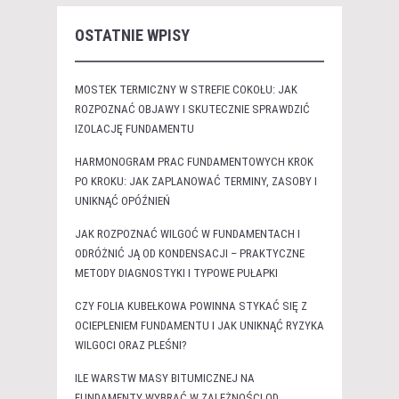
OSTATNIE WPISY
MOSTEK TERMICZNY W STREFIE COKOŁU: JAK
ROZPOZNAĆ OBJAWY I SKUTECZNIE SPRAWDZIĆ
IZOLACJĘ FUNDAMENTU
HARMONOGRAM PRAC FUNDAMENTOWYCH KROK
PO KROKU: JAK ZAPLANOWAĆ TERMINY, ZASOBY I
UNIKNĄĆ OPÓŹNIEŃ
JAK ROZPOZNAĆ WILGOĆ W FUNDAMENTACH I
ODRÓŻNIĆ JĄ OD KONDENSACJI – PRAKTYCZNE
METODY DIAGNOSTYKI I TYPOWE PUŁAPKI
CZY FOLIA KUBEŁKOWA POWINNA STYKAĆ SIĘ Z
OCIEPLENIEM FUNDAMENTU I JAK UNIKNĄĆ RYZYKA
WILGOCI ORAZ PLEŚNI?
ILE WARSTW MASY BITUMICZNEJ NA
FUNDAMENTY WYBRAĆ W ZALEŻNOŚCI OD