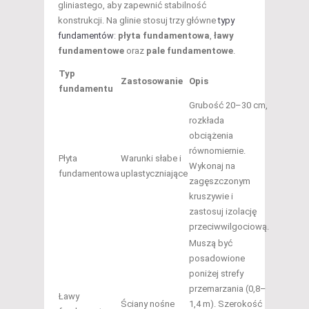
gliniastego, aby zapewnić stabilność
konstrukcji. Na glinie stosuj trzy główne
typy
fundamentów
:
płyta fundamentowa
,
ławy
fundamentowe
oraz
pale fundamentowe
.
Typ
Zastosowanie
Opis
fundamentu
Grubość 20–30 cm,
rozkłada
obciążenia
równomiernie.
Płyta
Warunki słabe i
Wykonaj na
fundamentowa
uplastyczniające
zagęszczonym
kruszywie i
zastosuj izolację
przeciwwilgociową.
Muszą być
posadowione
poniżej strefy
przemarzania (0,8–
Ławy
Ściany nośne
1,4 m). Szerokość