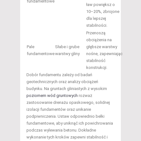
fundamentowe
ław powiększ o
10–20%, zbrojone
dla lepszej
stabilności.
Przenoszą
obciążenia na
Pale
Słabe i grube
głębsze warstwy
fundamentowe
warstwy gliny
nośne, zapewniając
stabilność
konstrukcji.
Dobór fundamentu zależy od badań
geotechnicznych oraz analizy obciążeń
budynku. Na gruntach gliniastych z wysokim
poziomem wód gruntowych
rozważ
zastosowanie drenażu opaskowego, solidnej
izolacji fundamentów oraz unikanie
podpiwniczenia. Ustaw odpowiednio belki
fundamentowe, aby uniknąć ich powichrowania
podczas wylewania betonu. Dokładne
wykonanie tych kroków zapewni stabilność i