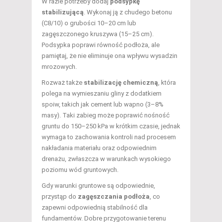
W razie potrzeby dodaj
podsypkę
stabilizującą
. Wykonaj ją z chudego betonu
(C8/10) o grubości 10–20 cm lub
zagęszczonego kruszywa (15–25 cm).
Podsypka poprawi równość podłoża, ale
pamiętaj, że nie eliminuje ona wpływu wysadzin
mrozowych.
Rozważ także
stabilizację chemiczną
, która
polega na wymieszaniu gliny z dodatkiem
spoiw, takich jak cement lub wapno (3–8%
masy). Taki zabieg może poprawić nośność
gruntu do 150–250 kPa w krótkim czasie, jednak
wymaga to zachowania kontroli nad procesem
nakładania materiału oraz odpowiednim
drenażu, zwłaszcza w warunkach wysokiego
poziomu wód gruntowych.
Gdy warunki gruntowe są odpowiednie,
przystąp do
zagęszczania podłoża
, co
zapewni odpowiednią stabilność dla
fundamentów. Dobre przygotowanie terenu