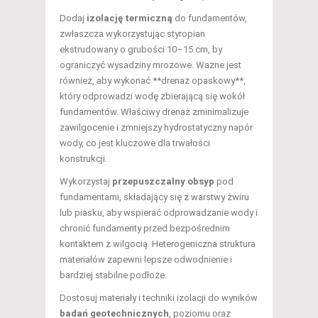
Dodaj
izolację termiczną
do fundamentów,
zwłaszcza wykorzystując styropian
ekstrudowany o grubości 10–15 cm, by
ograniczyć wysadziny mrozowe. Ważne jest
również, aby wykonać **drenaż opaskowy**,
który odprowadzi wodę zbierającą się wokół
fundamentów. Właściwy drenaż zminimalizuje
zawilgocenie i zmniejszy hydrostatyczny napór
wody, co jest kluczowe dla trwałości
konstrukcji.
Wykorzystaj
przepuszczalny obsyp
pod
fundamentami, składający się z warstwy żwiru
lub piasku, aby wspierać odprowadzanie wody i
chronić fundamenty przed bezpośrednim
kontaktem z wilgocią. Heterogeniczna struktura
materiałów zapewni lepsze odwodnienie i
bardziej stabilne podłoże.
Dostosuj materiały i techniki izolacji do wyników
badań geotechnicznych
, poziomu oraz