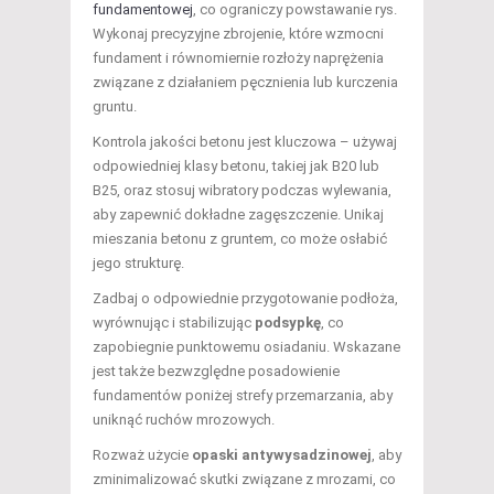
fundamentowej
, co ograniczy powstawanie rys.
Wykonaj precyzyjne zbrojenie, które wzmocni
fundament i równomiernie rozłoży naprężenia
związane z działaniem pęcznienia lub kurczenia
gruntu.
Kontrola jakości betonu jest kluczowa – używaj
odpowiedniej klasy betonu, takiej jak B20 lub
B25, oraz stosuj wibratory podczas wylewania,
aby zapewnić dokładne zagęszczenie. Unikaj
mieszania betonu z gruntem, co może osłabić
jego strukturę.
Zadbaj o odpowiednie przygotowanie podłoża,
wyrównując i stabilizując
podsypkę
, co
zapobiegnie punktowemu osiadaniu. Wskazane
jest także bezwzględne posadowienie
fundamentów poniżej strefy przemarzania, aby
uniknąć ruchów mrozowych.
Rozważ użycie
opaski antywysadzinowej
, aby
zminimalizować skutki związane z mrozami, co