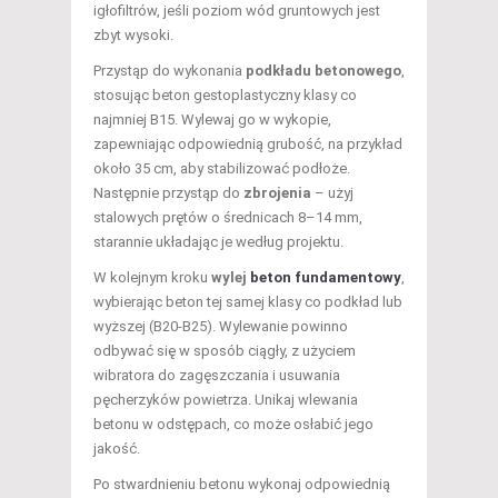
igłofiltrów, jeśli poziom wód gruntowych jest
zbyt wysoki.
Przystąp do wykonania
podkładu betonowego
,
stosując beton gestoplastyczny klasy co
najmniej B15. Wylewaj go w wykopie,
zapewniając odpowiednią grubość, na przykład
około 35 cm, aby stabilizować podłoże.
Następnie przystąp do
zbrojenia
– użyj
stalowych prętów o średnicach 8–14 mm,
starannie układając je według projektu.
W kolejnym kroku
wylej
beton fundamentowy
,
wybierając beton tej samej klasy co podkład lub
wyższej (B20-B25). Wylewanie powinno
odbywać się w sposób ciągły, z użyciem
wibratora do zagęszczania i usuwania
pęcherzyków powietrza. Unikaj wlewania
betonu w odstępach, co może osłabić jego
jakość.
Po stwardnieniu betonu wykonaj odpowiednią