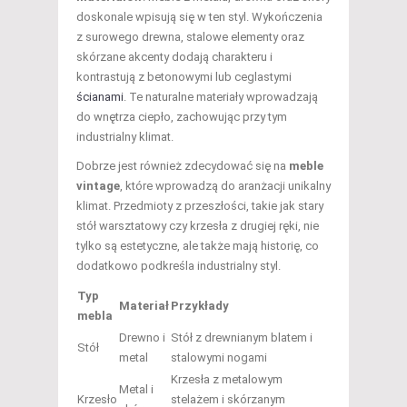
doskonale wpisują się w ten styl. Wykończenia
z surowego drewna, stalowe elementy oraz
skórzane akcenty dodają charakteru i
kontrastują z betonowymi lub ceglastymi
ścianami
. Te naturalne materiały wprowadzają
do wnętrza ciepło, zachowując przy tym
industrialny klimat.
Dobrze jest również zdecydować się na
meble
vintage
, które wprowadzą do aranżacji unikalny
klimat. Przedmioty z przeszłości, takie jak stary
stół warsztatowy czy krzesła z drugiej ręki, nie
tylko są estetyczne, ale także mają historię, co
dodatkowo podkreśla industrialny styl.
Typ
Materiał
Przykłady
mebla
Drewno i
Stół z drewnianym blatem i
Stół
metal
stalowymi nogami
Krzesła z metalowym
Metal i
Krzesło
stelażem i skórzanym