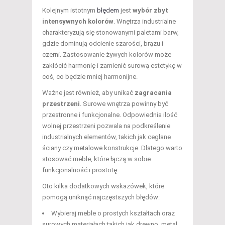
Kolejnym istotnym
błędem
jest
wybór zbyt
intensywnych kolorów
. Wnętrza industrialne
charakteryzują się stonowanymi paletami barw,
gdzie dominują odcienie szarości, brązu i
czerni. Zastosowanie żywych kolorów może
zakłócić harmonię i zamienić surową estetykę w
coś, co będzie mniej harmonijne.
Ważne jest również, aby unikać
zagracania
przestrzeni
. Surowe wnętrza powinny być
przestronne i funkcjonalne. Odpowiednia ilość
wolnej przestrzeni pozwala na podkreślenie
industrialnych elementów, takich jak ceglane
ściany czy metalowe konstrukcje. Dlatego warto
stosować meble, które łączą w sobie
funkcjonalność i prostotę.
Oto kilka dodatkowych wskazówek, które
pomogą uniknąć najczęstszych błędów:
Wybieraj meble o prostych kształtach oraz
surowych materiałach takich jak drewno, metal