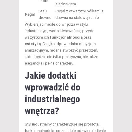
skóra
siedziskiem
Stal i
Regał z otwartymi półkami z
Regał
drewno
drewna na stalowej ramie
Wybierając meble do wnętrza w stylu
industrialnym, warto kierować się przede
wszystkim ich
funkcjonalnością
oraz
estetyką
. Dzięki odpowiednim decyzjom
aranżacyjnym, można stworzyć przestrzeń,
która będzie nie tylko praktyczna, ale także
elegancka i pełna charakteru.
Jakie dodatki
wprowadzić do
industrialnego
wnętrza?
Styl industrialny charakteryzuje się prostotą i
funkcjonalnością, co znajduje odzwierciedlenie