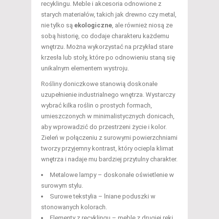
recyklingu. Meble i akcesoria odnowione z
starych materiałów, takich jak drewno czy metal,
nie tylko są
ekologiczne
, ale również niosą ze
sobą historię, co dodaje charakteru każdemu
wnętrzu. Można wykorzystać na przykład stare
krzesła lub stoły, które po odnowieniu staną się
unikalnym elementem wystroju.
Rośliny doniczkowe stanowią doskonałe
uzupełnienie industrialnego wnętrza. Wystarczy
wybrać kilka roślin o prostych formach,
umieszczonych w minimalistycznych donicach,
aby wprowadzić do przestrzeni życie i kolor.
Zieleń w połączeniu z surowymi powierzchniami
tworzy przyjemny kontrast, który ociepla klimat
wnętrza i nadaje mu bardziej przytulny charakter.
Metalowe lampy – doskonałe oświetlenie w
surowym stylu.
Surowe tekstylia – lniane poduszki w
stonowanych kolorach.
Elementy z recyklingu – meble z drugiej ręki,