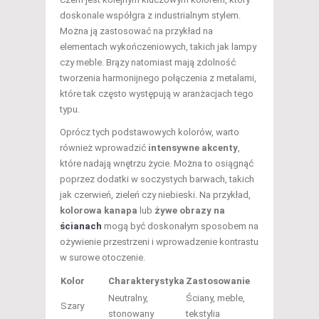
doskonale współgra z industrialnym stylem.
Można ją zastosować na przykład na
elementach wykończeniowych, takich jak lampy
czy meble. Brązy natomiast mają zdolność
tworzenia harmonijnego połączenia z metalami,
które tak często występują w aranżacjach tego
typu.
Oprócz tych podstawowych kolorów, warto
również wprowadzić
intensywne akcenty
,
które nadają wnętrzu życie. Można to osiągnąć
poprzez dodatki w soczystych barwach, takich
jak czerwień, zieleń czy niebieski. Na przykład,
kolorowa kanapa
lub
żywe obrazy na
ścianach
mogą być doskonałym sposobem na
ożywienie przestrzeni i wprowadzenie kontrastu
w surowe otoczenie.
Kolor
Charakterystyka
Zastosowanie
Neutralny,
Ściany, meble,
Szary
stonowany
tekstylia