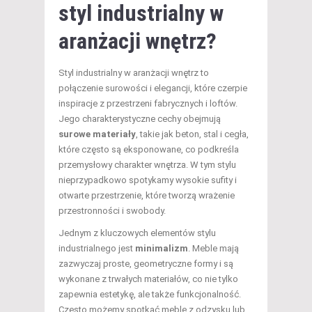
styl industrialny w
aranżacji wnętrz?
Styl industrialny w aranżacji wnętrz to
połączenie surowości i elegancji, które czerpie
inspiracje z przestrzeni fabrycznych i loftów.
Jego charakterystyczne cechy obejmują
surowe materiały
, takie jak beton, stal i cegła,
które często są eksponowane, co podkreśla
przemysłowy charakter wnętrza. W tym stylu
nieprzypadkowo spotykamy wysokie sufity i
otwarte przestrzenie, które tworzą wrażenie
przestronności i swobody.
Jednym z kluczowych elementów stylu
industrialnego jest
minimalizm
. Meble mają
zazwyczaj proste, geometryczne formy i są
wykonane z trwałych materiałów, co nie tylko
zapewnia estetykę, ale także funkcjonalność.
Często możemy spotkać meble z odzysku lub