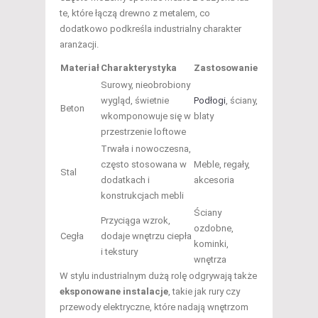
te, które łączą drewno z metalem, co
dodatkowo podkreśla industrialny charakter
aranżacji.
Materiał
Charakterystyka
Zastosowanie
Surowy, nieobrobiony
wygląd, świetnie
Podłogi
, ściany,
Beton
wkomponowuje się w
blaty
przestrzenie loftowe
Trwała i nowoczesna,
często stosowana w
Meble, regały,
Stal
dodatkach i
akcesoria
konstrukcjach mebli
Ściany
Przyciąga wzrok,
ozdobne,
Cegła
dodaje wnętrzu ciepła
kominki,
i tekstury
wnętrza
W stylu industrialnym dużą rolę odgrywają także
eksponowane instalacje
, takie jak rury czy
przewody elektryczne, które nadają wnętrzom