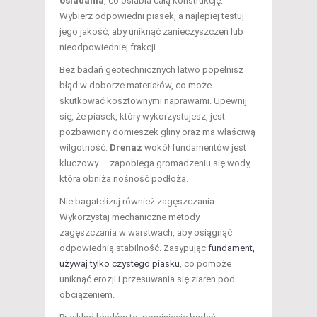
osiadania
, co osłabia całą konstrukcję.
Wybierz odpowiedni piasek, a najlepiej testuj
jego jakość, aby uniknąć zanieczyszczeń lub
nieodpowiedniej frakcji.
Bez badań geotechnicznych łatwo popełnisz
błąd w doborze materiałów, co może
skutkować kosztownymi naprawami. Upewnij
się, że piasek, który wykorzystujesz, jest
pozbawiony domieszek gliny oraz ma właściwą
wilgotność.
Drenaż
wokół fundamentów jest
kluczowy — zapobiega gromadzeniu się wody,
która obniża nośność podłoża.
Nie bagatelizuj również zagęszczania.
Wykorzystaj mechaniczne metody
zagęszczania w warstwach, aby osiągnąć
odpowiednią stabilność. Zasypując
fundament,
używaj tylko czystego piasku
, co pomoże
uniknąć erozji i przesuwania się ziaren pod
obciążeniem.