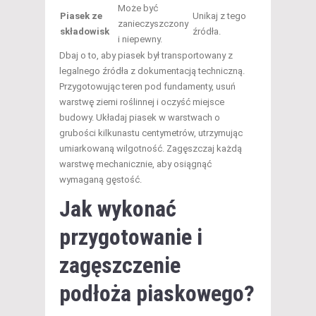
Może być
Piasek ze
Unikaj z tego
zanieczyszczony
składowisk
źródła.
i niepewny.
Dbaj o to, aby piasek był transportowany z
legalnego źródła z dokumentacją techniczną.
Przygotowując teren pod fundamenty, usuń
warstwę ziemi roślinnej i oczyść miejsce
budowy. Układaj piasek w warstwach o
grubości kilkunastu centymetrów, utrzymując
umiarkowaną wilgotność. Zagęszczaj każdą
warstwę mechanicznie, aby osiągnąć
wymaganą gęstość.
Jak wykonać
przygotowanie i
zagęszczenie
podłoża piaskowego?