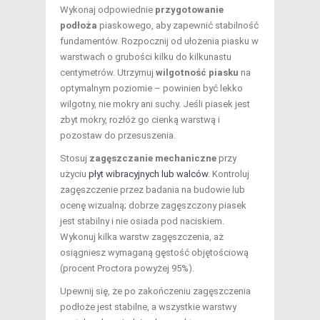
Wykonaj odpowiednie
przygotowanie
podłoża
piaskowego, aby zapewnić stabilność
fundamentów. Rozpocznij od ułożenia piasku w
warstwach o grubości kilku do kilkunastu
centymetrów. Utrzymuj
wilgotność piasku
na
optymalnym poziomie – powinien być lekko
wilgotny, nie mokry ani suchy. Jeśli piasek jest
zbyt mokry, rozłóż go cienką warstwą i
pozostaw do przesuszenia.
Stosuj
zagęszczanie mechaniczne
przy
użyciu
płyt wibracyjnych lub walców
. Kontroluj
zagęszczenie przez badania na budowie lub
ocenę wizualną; dobrze zagęszczony piasek
jest stabilny i nie osiada pod naciskiem.
Wykonuj kilka warstw zagęszczenia, aż
osiągniesz wymaganą gęstość objętościową
(procent Proctora powyżej 95%).
Upewnij się, że po zakończeniu zagęszczenia
podłoże jest stabilne, a wszystkie warstwy