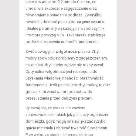
zakres wynosi od 0-2 mm do 0-4 mm, co
umożliwia skuteczne zagęszczenie oraz
równomierne osiadanie podłoża. Zweryfikuj
również zdolność piasku do
zagęszczania
;
idealne parametry wskazują na współczynnik
Proctora powyżej 95%. Taki piasek stabilizuje
podłoże i zapewnia nośność fundamentu.
Zwróć uwagę na
wilgotność
piasku. Zbyt
mokry spowoduje problemy z zagęszczeniem,
natomiast zbyt suchy będzie się rozsypywał.
Optymalna wilgotność jest niezbędna do
uzyskania właściwej nośności oraz trwałości
fundamentu. Jeśli piasek jest zbyt mokry, rozłóż
go cienkimi warstwami i pozostaw do
przesuszenia przed dalszymi pracami.
Upewnij się, że piasek nie zawiera
zanieczyszczeń, takich jak glina czy organiczne
domieszki, gdyż mogą one zwiększać ryzyko
gnicia materiału i obniżać trwałość fundamentu.
Przy wyborze piasku, interesuj się jego