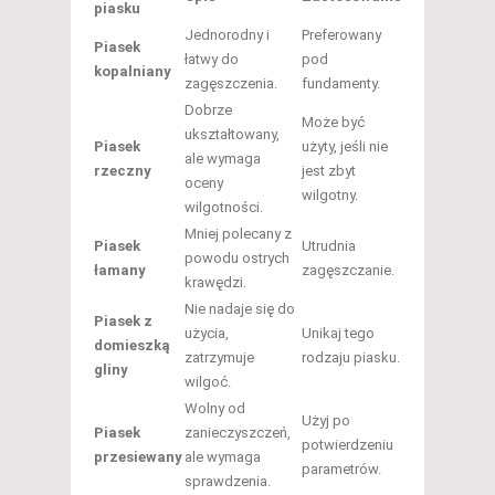
piasku
Jednorodny i
Preferowany
Piasek
łatwy do
pod
kopalniany
zagęszczenia.
fundamenty.
Dobrze
Może być
ukształtowany,
Piasek
użyty, jeśli nie
ale wymaga
rzeczny
jest zbyt
oceny
wilgotny.
wilgotności.
Mniej polecany z
Piasek
Utrudnia
powodu ostrych
łamany
zagęszczanie.
krawędzi.
Nie nadaje się do
Piasek z
użycia,
Unikaj tego
domieszką
zatrzymuje
rodzaju piasku.
gliny
wilgoć.
Wolny od
Użyj po
Piasek
zanieczyszczeń,
potwierdzeniu
przesiewany
ale wymaga
parametrów.
sprawdzenia.