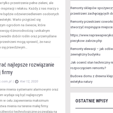
e tylko przestrzenie pełne zieleni, ale
Remonty sklepów spożywczy
 inspiracji i relaksu. Każdy z nas marzy o
przestrzeni zachęcających 
óre będzie odzwierciedleniem osobistych
stetyki. Warto przyjrzeć się
Remonty przestrzeni cowork
szym ogrodom na świecie, które
stworzyć inspirujące miejsce
swoją różnorodnością i unikalnym
https://www.naprawapiecyk
owiedni dobór roślin oraz przemyślane
piecykow-zabrze.php
przestrzeni mogą sprawić, że nasz
e się prawdziwym…
Remonty elewacji – jak odśw
zewnętrzny budynku
Jak ocenić stan techniczny 
rać najlepsze rozwiązanie
rozpoczęciem remontu?
 firmy
Budowa domu z drewna klejo
x.com.pl
|
Kwi 12, 2020
estetyka natury
nie mienia systemami alarmowymi oraz
em wydaje się być najlepszym
OSTATNIE WPISY
em w celu zapewnienia maksimum
wa mienia na terenie małej firmy.
żliwości technologiczne pozwalają na