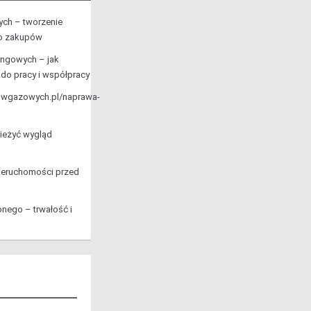
ch – tworzenie
do zakupów
ingowych – jak
 do pracy i współpracy
owgazowych.pl/naprawa-
ieżyć wygląd
nieruchomości przed
nego – trwałość i