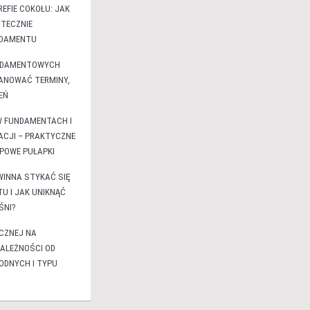
EFIE COKOŁU: JAK
TECZNIE
NDAMENTU
NDAMENTOWYCH
LANOWAĆ TERMINY,
EŃ
W FUNDAMENTACH I
ACJI – PRAKTYCZNE
YPOWE PUŁAPKI
WINNA STYKAĆ SIĘ
U I JAK UNIKNĄĆ
ŚNI?
CZNEJ NA
ALEŻNOŚCI OD
DNYCH I TYPU