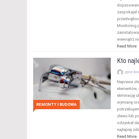
dopasowanie
zaspokajał 
przedsiębior
Monitoring
zainstalowa
wewnątrz n
Read More
Kto najl
zpre-bo
Naprawa zl
elementów, 
eliminację 
wymianę ora
REMONTY I BUDOWA
potrzebujem
zlewu lub p
odzyskał da
najlepiej zd
Read More