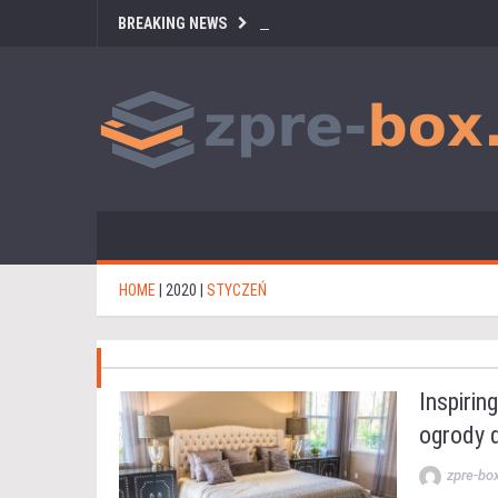
BREAKING NEWS
HOME
|
2020
|
STYCZEŃ
Inspirin
ogrody d
zpre-bo