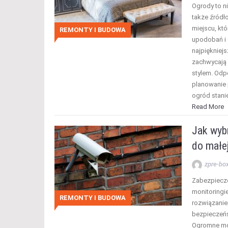
Ogrody to ni
także źródło
miejscu, kt
REMONTY I BUDOWA
upodobań i e
najpiękniej
zachwycają 
stylem. Odp
planowanie 
ogród stani
Read More
Jak wyb
do małej
zpre-bo
Zabezpiecze
monitoringi
REMONTY I BUDOWA
rozwiązani
bezpieczeńst
Ogromne mo