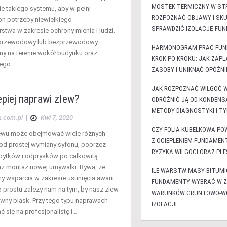
MOSTEK TERMICZNY W STR
 takiego systemu, aby w pełni
ROZPOZNAĆ OBJAWY I SKU
on potrzeby niewielkiego
SPRAWDZIĆ IZOLACJĘ FU
stwa w zakresie ochrony mienia i ludzi.
 przewodowy lub bezprzewodowy
HARMONOGRAM PRAC FU
ny na terenie wokół budynku oraz
KROK PO KROKU: JAK ZAP
iego…
ZASOBY I UNIKNĄĆ OPÓŹNI
JAK ROZPOZNAĆ WILGOĆ 
epiej naprawi zlew?
ODRÓŻNIĆ JĄ OD KONDENS
METODY DIAGNOSTYKI I T
x.com.pl
|
Kwi 7, 2020
CZY FOLIA KUBEŁKOWA PO
ewu może obejmować wiele różnych
Z OCIEPLENIEM FUNDAMENT
od prostej wymiany syfonu, poprzez
RYZYKA WILGOCI ORAZ PLE
ubytków i odprysków po całkowitą
z montaż nowej umywalki. Bywa, że
ILE WARSTW MASY BITUMI
y wsparcia w zakresie usunięcia awarii
FUNDAMENTY WYBRAĆ W Z
o prostu zależy nam na tym, by nasz zlew
WARUNKÓW GRUNTOWO-WO
wny blask. Przy tego typu naprawach
IZOLACJI
ać się na profesjonalistę i…