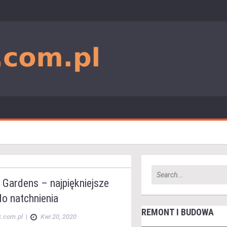
g Gardens – najpiękniejsze
o natchnienia
REMONT I BUDOWA
x.com.pl
|
Kwi 20, 2020