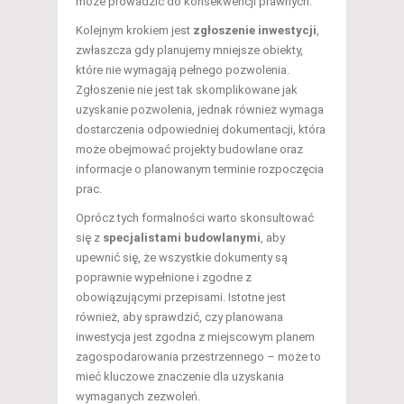
może prowadzić do konsekwencji prawnych.
Kolejnym krokiem jest
zgłoszenie inwestycji
,
zwłaszcza gdy planujemy mniejsze obiekty,
które nie wymagają pełnego pozwolenia.
Zgłoszenie nie jest tak skomplikowane jak
uzyskanie pozwolenia, jednak również wymaga
dostarczenia odpowiedniej dokumentacji, która
może obejmować projekty budowlane oraz
informacje o planowanym terminie rozpoczęcia
prac.
Oprócz tych formalności warto skonsultować
się z
specjalistami budowlanymi
, aby
upewnić się, że wszystkie dokumenty są
poprawnie wypełnione i zgodne z
obowiązującymi przepisami. Istotne jest
również, aby sprawdzić, czy planowana
inwestycja jest zgodna z miejscowym planem
zagospodarowania przestrzennego – może to
mieć kluczowe znaczenie dla uzyskania
wymaganych zezwoleń.