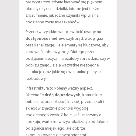
Nie wystarczy jedynie kierować się pięknem
okolicy czy ceną działki; istotne jest także
zrozumienie, jak różne czynniki wpłyną na
codzienne życie mieszkańców.
Przede wszystkim warto zwrócić uwagę na
dostępność mediów
, czyli prąd, wodę, gaz
oraz kanalizację. Te elementy są kluczowe, aby
zapewnić sobie wygodę. Dlatego przed
podjęciem decyzji, należałoby sprawdzić, czy w
pobliżu znajdują się wszystkie niezbędne
instalacje oraz jakie są ewentualne plany ich
rozbudowy.
Infrastruktura to kolejny ważny aspekt.
Obecność
dróg dojazdowych
, komunikacji
publicznej oraz bliskość szkół, przedszkoli i
sklepów znacznie podnosi wygodę
codziennego życia. Z kolei, jeśli marzymy o
spokoju, warto rozważyć lokalizacje oddalone
od zgiełku miejskiego, ale dobrze
skomunikowane z innymi rejonami.