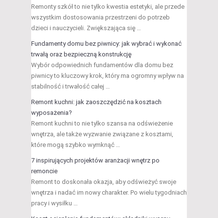
Remonty szkół to nie tylko kwestia estetyki, ale przede
wszystkim dostosowania przestrzeni do potrzeb
dzieci i nauczycieli. Zwiększająca się …
Fundamenty domu bez piwnicy: jak wybrać i wykonać
trwałą oraz bezpieczną konstrukcję
Wybór odpowiednich fundamentów dla domu bez
piwnicy to kluczowy krok, który ma ogromny wpływ na
stabilność i trwałość całej …
Remont kuchni: jak zaoszczędzić na kosztach
wyposażenia?
Remont kuchni to nie tylko szansa na odświeżenie
wnętrza, ale także wyzwanie związane z kosztami,
które mogą szybko wymknąć …
7 inspirujących projektów aranżacji wnętrz po
remoncie
Remont to doskonała okazja, aby odświeżyć swoje
wnętrza i nadać im nowy charakter. Po wielu tygodniach
pracy i wysiłku …