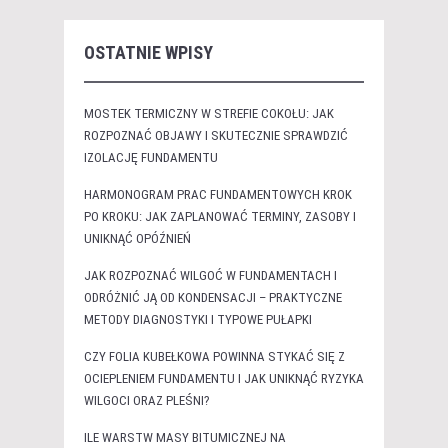
OSTATNIE WPISY
MOSTEK TERMICZNY W STREFIE COKOŁU: JAK
ROZPOZNAĆ OBJAWY I SKUTECZNIE SPRAWDZIĆ
IZOLACJĘ FUNDAMENTU
HARMONOGRAM PRAC FUNDAMENTOWYCH KROK
PO KROKU: JAK ZAPLANOWAĆ TERMINY, ZASOBY I
UNIKNĄĆ OPÓŹNIEŃ
JAK ROZPOZNAĆ WILGOĆ W FUNDAMENTACH I
ODRÓŻNIĆ JĄ OD KONDENSACJI – PRAKTYCZNE
METODY DIAGNOSTYKI I TYPOWE PUŁAPKI
CZY FOLIA KUBEŁKOWA POWINNA STYKAĆ SIĘ Z
OCIEPLENIEM FUNDAMENTU I JAK UNIKNĄĆ RYZYKA
WILGOCI ORAZ PLEŚNI?
ILE WARSTW MASY BITUMICZNEJ NA