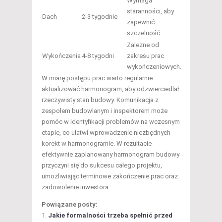
Wymaga
staranności, aby
Dach
2-3 tygodnie
zapewnić
szczelność.
Zależne od
Wykończenia
4-8 tygodni
zakresu prac
wykończeniowych.
W miarę postępu prac warto regularnie
aktualizować harmonogram, aby odzwierciedlał
rzeczywisty stan budowy. Komunikacja z
zespołem budowlanym i inspektorem może
pomóc w identyfikacji problemów na wczesnym
etapie, co ułatwi wprowadzenie niezbędnych
korekt w harmonogramie. W rezultacie
efektywnie zaplanowany harmonogram budowy
przyczyni się do sukcesu całego projektu,
umożliwiając terminowe zakończenie prac oraz
zadowolenie inwestora.
Powiązane posty:
Jakie formalności trzeba spełnić przed