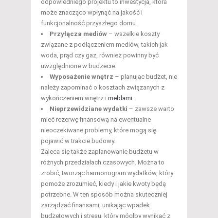
odpowiedniego projektu to inwestycja, która
może znacząco wpłynąć na jakość i
funkcjonalność przyszłego domu.
Przyłącza mediów
– wszelkie koszty
związane z podłączeniem mediów, takich jak
woda, prąd czy gaz, również powinny być
uwzględnione w budżecie.
Wyposażenie wnętrz
– planując budżet, nie
należy zapominać o kosztach związanych z
wykończeniem wnętrz i
meblami
.
Nieprzewidziane wydatki
– zawsze warto
mieć rezerwę finansową na ewentualne
nieoczekiwane problemy, które mogą się
pojawić w trakcie budowy.
Zaleca się także zaplanowanie budżetu w
różnych przedziałach czasowych. Można to
zrobić, tworząc harmonogram wydatków, który
pomoże zrozumieć, kiedy i jakie kwoty będą
potrzebne. W ten sposób można skuteczniej
zarządzać finansami, unikając wpadek
budżetowych i stresu, który mógłby wynikać z