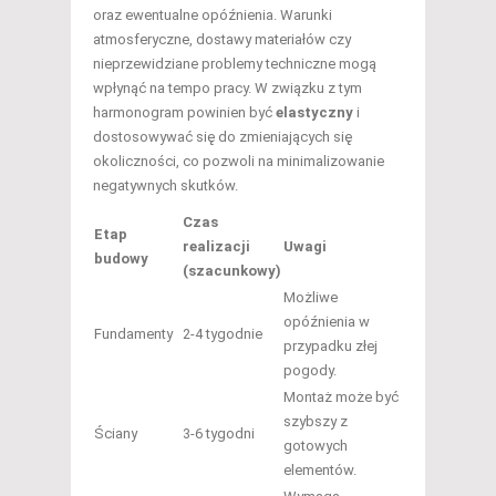
oraz ewentualne opóźnienia. Warunki
atmosferyczne, dostawy materiałów czy
nieprzewidziane problemy techniczne mogą
wpłynąć na tempo pracy. W związku z tym
harmonogram powinien być
elastyczny
i
dostosowywać się do zmieniających się
okoliczności, co pozwoli na minimalizowanie
negatywnych skutków.
Czas
Etap
realizacji
Uwagi
budowy
(szacunkowy)
Możliwe
opóźnienia w
Fundamenty
2-4 tygodnie
przypadku złej
pogody.
Montaż może być
szybszy z
Ściany
3-6 tygodni
gotowych
elementów.