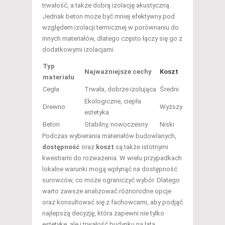
trwałość, a także dobrą izolację akustyczną.
Jednak beton może być mniej efektywny pod
względem izolacji termicznej w porównaniu do
innych materiałów, dlatego często łączy się go z
dodatkowymi izolacjami.
Typ
Najważniejsze cechy
Koszt
materiału
Cegła
Trwała, dobrze izolująca
Średni
Ekologiczne, ciepła
Drewno
Wyższy
estetyka
Beton
Stabilny, nowoczesny
Niski
Podczas wybierania materiałów budowlanych,
dostępność
oraz
koszt
są także istotnymi
kwestiami do rozważenia. W wielu przypadkach
lokalne warunki mogą wpłynąć na dostępność
surowców, co może ograniczyć wybór. Dlatego
warto zawsze analizować różnorodne opcje
oraz konsultować się z fachowcami, aby podjąć
najlepszą decyzję, która zapewni nie tylko
estetykę, ale i trwałość budynku na lata.