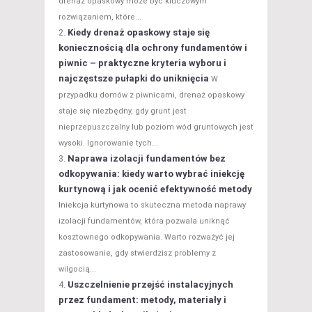
drenaż opaskowy może być kluczowym
rozwiązaniem, które...
Kiedy drenaż opaskowy staje się
koniecznością dla ochrony fundamentów i
piwnic – praktyczne kryteria wyboru i
najczęstsze pułapki do uniknięcia
W
przypadku domów z piwnicami, drenaż opaskowy
staje się niezbędny, gdy grunt jest
nieprzepuszczalny lub poziom wód gruntowych jest
wysoki. Ignorowanie tych...
Naprawa izolacji fundamentów bez
odkopywania: kiedy warto wybrać iniekcję
kurtynową i jak ocenić efektywność metody
Iniekcja kurtynowa to skuteczna metoda naprawy
izolacji fundamentów, która pozwala uniknąć
kosztownego odkopywania. Warto rozważyć jej
zastosowanie, gdy stwierdzisz problemy z
wilgocią...
Uszczelnienie przejść instalacyjnych
przez fundament: metody, materiały i