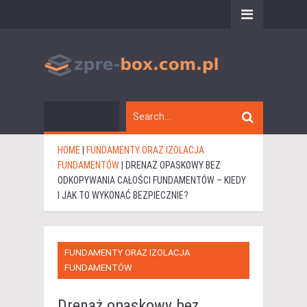
HOME
|
FUNDAMENTY ORAZ IZOLACJA
FUNDAMENTÓW
|
DRENAŻ OPASKOWY BEZ
ODKOPYWANIA CAŁOŚCI FUNDAMENTÓW – KIEDY
I JAK TO WYKONAĆ BEZPIECZNIE?
FUNDAMENTY ORAZ IZOLACJA
FUNDAMENTÓW
Drenaż opaskowy bez