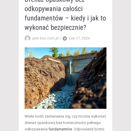
odkopywania całości
fundamentów – kiedy i jak to
wykonać bezpiecznie?
zpre-box.com.pl
|
Cze 17, 2026
Wiele osób zastanawia się, czy można wykonać
drenaż opaskowy bez konieczności pełnego
odkopywania
fundamentów
. Odpowiedź brzmi: