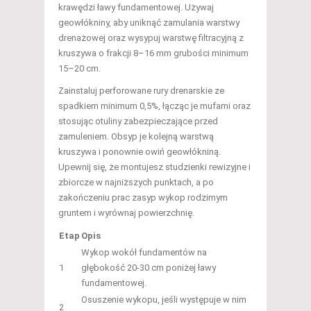
krawędzi ławy fundamentowej. Używaj
geowłókniny, aby uniknąć zamulania warstwy
drenażowej oraz wysypuj warstwę filtracyjną z
kruszywa o frakcji 8–16 mm grubości minimum
15–20 cm.
Zainstaluj perforowane rury drenarskie ze
spadkiem minimum 0,5%, łącząc je mufami oraz
stosując otuliny zabezpieczające przed
zamuleniem. Obsyp je kolejną warstwą
kruszywa i ponownie owiń geowłókniną.
Upewnij się, że montujesz studzienki rewizyjne i
zbiorcze w najniższych punktach, a po
zakończeniu prac zasyp wykop rodzimym
gruntem i wyrównaj powierzchnię.
Etap
Opis
Wykop wokół fundamentów na
1
głębokość 20-30 cm poniżej ławy
fundamentowej.
Osuszenie wykopu, jeśli występuje w nim
2