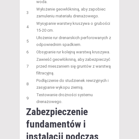
woda.
Wyłożenie geowłókniną, aby zapobiec
3
zamuleniu materiału drenażowego.
Wysypanie warstwy kruszywa o grubości
4
15-20 cm.
Ułożenie rur drenarskich perforowanych z
5
odpowiednim spadkiem.
6
Obsypanie rur kolejną warstwą kruszywa.
Zawieść geowłókniną, aby zabezpieczyć
7
przed mieszaniem się gruntów z warstwą
filtracyjną.
Podłączenie do studzienek rewizyjnych i
8
zasypanie wykopu ziemią.
Testowanie drożności systemu
9
drenażowego.
Zabezpieczenie
fundamentów
i
instalacji podczas