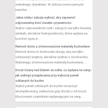
unikalnego charakteru. W obliczu nowoczesnych
trendów …
Jakie rolety i żaluzje wybrać, aby zapewnić
odpowiednią ilość światła i prywatności
Wybór odpowiednich rolet i żaluzji to nie tylko kwestia
estetyki, ale także funkcjonalności, która wpływa na
komfort życia w …
Remont domu a zrównoważone materiały budowlane
Remont domu to doskonała okazja, aby nie tylko
odświeżyć wnętrza, ale także zadbać o środowisko.
Wybierając zrównoważone materiały budowlane, …
Koszt ściany nad blatem ze szkła: co wpływa na cenę i
jak uniknąć przepłacania przy wyborze paneli
szklanych do kuchni
Wybór paneli szklanych do kuchni może być
skomplikowany, zwłaszcza gdy chodzi o ich koszt.
Kluczowymi czynnikami wpływającymi na cenę …