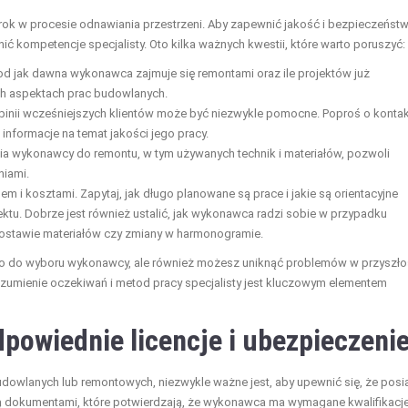
k w procesie odnawiania przestrzeni. Aby zapewnić jakość i bezpieczeńst
ić kompetencje specjalisty. Oto kilka ważnych kwestii, które warto poruszyć:
od jak dawna wykonawca zajmuje się remontami oraz ile projektów już
ych aspektach prac budowlanych.
inii wcześniejszych klientów może być niezwykle pomocne. Poproś o kontak
informacje na temat jakości jego pracy.
a wykonawcy do remontu, w tym używanych technik i materiałów, pozwoli
niami.
i kosztami. Zapytaj, jak długo planowane są prace i jakie są orientacyjne
jektu. Dobrze jest również ustalić, jak wykonawca radzi sobie w przypadku
 dostawie materiałów czy zmiany w harmonogramie.
 co do wyboru wykonawcy, ale również możesz uniknąć problemów w przyszło
zumienie oczekiwań i metod pracy specjalisty jest kluczowym elementem
powiednie licencje i ubezpieczeni
dowlanych lub remontowych, niezwykle ważne jest, aby upewnić się, że posi
są dokumentami, które potwierdzają, że wykonawca ma wymagane kwalifikacje