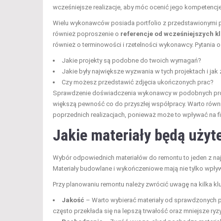
wcześniejsze realizacje, aby móc ocenić jego kompetencje 
Wielu wykonawców posiada portfolio z przedstawionymi p
również poproszenie o
referencje od wcześniejszych k
również o terminowości i rzetelności wykonawcy. Pytania 
Jakie projekty są podobne do twoich wymagań?
Jakie były największe wyzwania w tych projektach i jak
Czy możesz przedstawić zdjęcia ukończonych prac?
Sprawdzenie doświadczenia wykonawcy w podobnych projekt
większą pewność co do przyszłej współpracy. Warto równie
poprzednich realizacjach, ponieważ może to wpływać na fin
Jakie materiały będą użyt
Wybór odpowiednich materiałów do remontu to jeden z na
Materiały budowlane i wykończeniowe mają nie tylko wpły
Przy planowaniu remontu należy zwrócić uwagę na kilka 
Jakość
– Warto wybierać materiały od sprawdzonych pr
często przekłada się na lepszą trwałość oraz mniejsze ryz