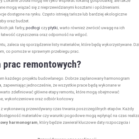
 Lokalne źródła mogą nie tylko wspierać lokalną gospodarkę, ale także
ane mogą wiązać się z nieprzewidzianymi kosztami i opóźnieniami.
je dostępne na rynku. Często istnieją tańsze lub bardziej ekologiczne
eby oraz budżet.
ich jak farby,
podłogi
czy
płytki
, warto również zwrócić uwagę na ich
, łatwość czyszczenia oraz odporność na wilgoć.
, zaleca się sporządzenie listy materiałów, które będą wykorzystywane. Dzi
etem, co pomoże w sprawnym przebiegu prac.
 prac remontowych?
em każdego projektu budowlanego. Dobrze zaplanowany harmonogram
m
, zapewniając jednocześnie, że wszystkie prace będą wykonane w
ci warto zdefiniować główne etapy remontu, które mogą obejmować
ne, wykończeniowe oraz odbiór końcowy.
ć z wykonawcą przewidywany czas trwania poszczególnych etapów. Każdy
k dostępność materiałów czy warunki pogodowe mogą wpłynąć na czas realizac
kowy harmonogram
, który będzie zawierał kluczowe daty rozpoczęcia i