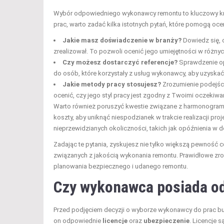
Wybór odpowiedniego wykonawcy remontu to kluczowy kro
prac, warto zadać kilka istotnych pytań, które pomogą ocen
Jakie masz doświadczenie w branży?
Dowiedz się, 
zrealizował. To pozwoli ocenić jego umiejętności w różn
Czy możesz dostarczyć referencje?
Sprawdzenie op
do osób, które korzystały z usług wykonawcy, aby uzyskać 
Jakie metody pracy stosujesz?
Zrozumienie podejści
ocenić, czy jego styl pracy jest zgodny z Twoimi oczekiwa
Warto również poruszyć kwestie związane z harmonogramem 
koszty, aby uniknąć niespodzianek w trakcie realizacji pro
nieprzewidzianych okoliczności, takich jak opóźnienia w
Zadając te pytania, zyskujesz nie tylko większą pewność
związanych z jakością wykonania remontu. Prawidłowe zro
planowania bezpiecznego i udanego remontu.
Czy wykonawca posiada od
Przed podjęciem decyzji o wyborze wykonawcy do prac bu
on odpowiednie
licencje
oraz
ubezpieczenie
. Licencje 