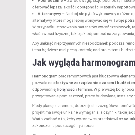
Pochodzenie
– Zwróć uwagę, skąd pochodzą materiały.
oferować lepszą jakość i dostępność. Materiały importow
Alternatywy
– Nie bój się pytać wykonawcy o różne opc
alternatywy, które mogą lepiej wpisywać się w Twoje potrz
W przypadku stosowania materiałów wykończeniowych, tak
właściwości fizyczne, takie jak odporność na zarysowania
Aby uniknąć nieprzyjemnych niespodzianek podczas remontu
temu będziesz miał pełną kontrolę nad projektem i budż
Jak wygląda harmonogram
Harmonogram prac remontowych jest kluczowym element
pozwala na
efektywne zarządzanie czasem
i
budżete
odpowiedniej
kolejności
i terminie. W pierwszej kolejnoś
przygotowanie pomieszczeń, prace budowlane, instalacyj
Kiedy planujesz remont, dobrze jest szczegółowo omówi
projekt ma swoje unikalne wymagania, a czynniki takie ja
Warto zadbać o to, żeby wykonawca przedstawił
szacun
zakończenia poszczególnych prac.