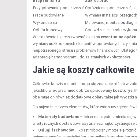
Etap remontu
Zakres prac
Przygotowanie pomieszczeń
Opróżnienie pomieszczeń, z
Prace budowlane
Wymiana instalacji, przegrod
Wykończenia
Malowanie, montaż
podłóg
, 
Odbiór końcowy
Sprawdzenie jakości wykonan
Warto również zarezerwować czas na
ewentualne opóźn
wymiany uszkodzonych elementów budowlanych czy zmiany
niepotrzebnego stresu i problemów finansowych. Dlatego 
adaptację harmonogramu do zaistniałych okoliczności.
Jakie są koszty całkowit
Całkowite koszty remontu mogą się znacznie różnić w zal
jakichkolwiek prac mieć dobrze opracowany
kosztorys
, 
obejmuje on również dodatkowe opłaty, takie jak wydatki
Do najważniejszych elementów, które warto uwzględnić w k
Materiały budowlane
– ich cena często zmienia się 
oferty różnych dostawców, aby znaleźć najkorzystniejsze 
Usługi fachowców
– koszt robocizny może się różni
zainwestować w specjalistów, aby uniknąć problemów w p