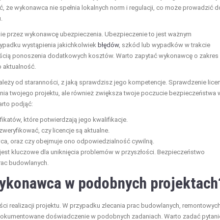
ć, że wykonawca nie spełnia lokalnych norm i regulacji, co może prowadzić d
.
nie przez wykonawcę ubezpieczenia. Ubezpieczenie to jest ważnym
ypadku wystąpienia jakichkolwiek
błędów
, szkód lub wypadków w trakcie
nością ponoszenia dodatkowych kosztów. Warto zapytać wykonawcę o zakres
 aktualność.
eży od staranności, z jaką sprawdzisz jego kompetencje. Sprawdzenie licenc
enia twojego projektu, ale również zwiększa twoje poczucie bezpieczeństwa 
arto podjąć:
fikatów, które potwierdzają jego kwalifikacje.
zweryfikować, czy licencje są aktualne.
wca, oraz czy obejmuje ono odpowiedzialność cywilną.
 jest kluczowe dla uniknięcia problemów w przyszłości. Bezpieczeństwo
rac budowlanych.
wykonawca w podobnych projektach
i realizacji projektu. W przypadku zlecania prac budowlanych, remontowyc
udokumentowane doświadczenie w podobnych zadaniach. Warto zadać pytani