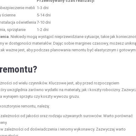
Przewidywany czas realizacji
abezpieczenie mebli
1-3 dni
y ścienne
5-14 dni
instalacja oświetlenia
7-10 dni
ia, sprzątanie
1-2 dni
ienia
. Niekiedy mogą wystąpić nieprzewidziane sytuacje, takie jak konieczno
 w dostępności materiałów. Dając sobie margines czasowy, możesz unikn
tak ważne jest, aby podczas planowania remontu być elastycznym i gotowym
e remontu?
eżności od wielu czynników. Kluczowe jest, aby przed rozpoczęciem
który uwzględnia zarówno wydatki na materiały, jak i koszty robocizny. Zazwyc
 na wynajem sprzętu czy koszty wywozu gruzu.
osztorysie remontu, należą:
w zależności od jakości oraz rodzaju używanych surowców. Warto porównać
ceny.
ć w zależności od doświadczenia i renomy wykonawcy. Zazwyczaj warto
rzyszłości.