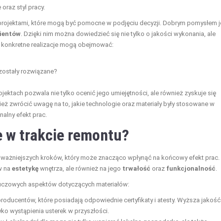
oraz styl pracy.
rojektami, które mogą być pomocne w podjęciu decyzji. Dobrym pomysłem j
lientów
. Dzięki nim można dowiedzieć się nie tylko o jakości wykonania, ale
o konkretne realizacje mogą obejmować:
 zostały rozwiązane?
ach pozwala nie tylko ocenić jego umiejętności, ale również zyskuje się
ż zwrócić uwagę na to, jakie technologie oraz materiały były stosowane w
alny efekt prac.
e w trakcie remontu?
jważniejszych kroków, który może znacząco wpłynąć na końcowy efekt prac.
w na
estetykę
wnętrza, ale również na jego
trwałość
oraz
funkcjonalność
.
kluczowych aspektów dotyczących materiałów:
oducentów, które posiadają odpowiednie certyfikaty i atesty. Wyższa jakość
yko wystąpienia usterek w przyszłości.