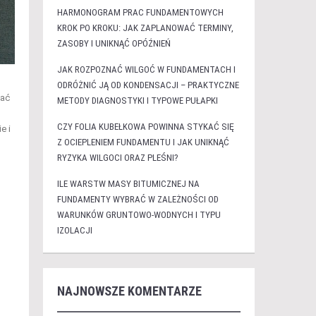
HARMONOGRAM PRAC FUNDAMENTOWYCH
KROK PO KROKU: JAK ZAPLANOWAĆ TERMINY,
ZASOBY I UNIKNĄĆ OPÓŹNIEŃ
JAK ROZPOZNAĆ WILGOĆ W FUNDAMENTACH I
ODRÓŻNIĆ JĄ OD KONDENSACJI – PRAKTYCZNE
dać
METODY DIAGNOSTYKI I TYPOWE PUŁAPKI
CZY FOLIA KUBEŁKOWA POWINNA STYKAĆ SIĘ
e i
Z OCIEPLENIEM FUNDAMENTU I JAK UNIKNĄĆ
RYZYKA WILGOCI ORAZ PLEŚNI?
ILE WARSTW MASY BITUMICZNEJ NA
FUNDAMENTY WYBRAĆ W ZALEŻNOŚCI OD
WARUNKÓW GRUNTOWO-WODNYCH I TYPU
IZOLACJI
NAJNOWSZE KOMENTARZE