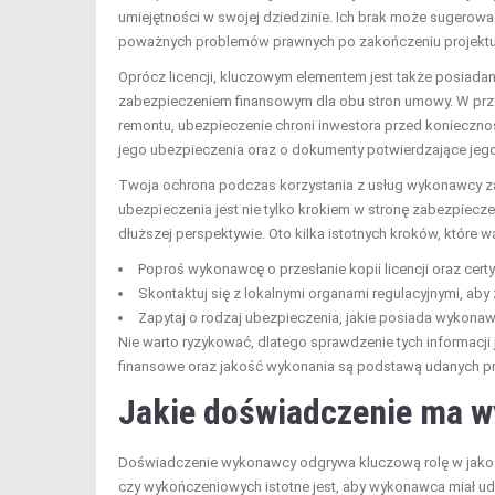
umiejętności w swojej dziedzinie. Ich brak może sugerowa
poważnych problemów prawnych po zakończeniu projektu
Oprócz licencji, kluczowym elementem jest także posiada
zabezpieczeniem finansowym dla obu stron umowy. W prz
remontu, ubezpieczenie chroni inwestora przed koniecz
jego ubezpieczenia oraz o dokumenty potwierdzające jego
Twoja ochrona podczas korzystania z usług wykonawcy zal
ubezpieczenia jest nie tylko krokiem w stronę zabezpiecz
dłuższej perspektywie. Oto kilka istotnych kroków, które w
Poproś wykonawcę o przesłanie kopii licencji oraz certy
Skontaktuj się z lokalnymi organami regulacyjnymi, aby 
Zapytaj o rodzaj ubezpieczenia, jakie posiada wykona
Nie warto ryzykować, dlatego sprawdzenie tych informacji
finansowe oraz jakość wykonania są podstawą udanych p
Jakie doświadczenie ma 
Doświadczenie wykonawcy odgrywa kluczową rolę w jakośc
czy wykończeniowych istotne jest, aby wykonawca miał 