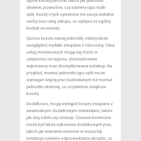
typów klimatyzatorów, takich jak jednostki
okienne, przenośne, czy systemy typu multi-
split. Każdy z tych systemów ma swoje unikalne
cechy oraz cenę zakupu, co wpływa na ogólny
budżet na montaż.
Oprócz kosztu samej jednostki, należy także
uwzględnić wydatki związane z robocizną. Ceny
usług montażowych mogą się różnić w
zależności od regionu, doświadczenia
wykonawcy oraz skomplikowania instalacji. Na
przykład, montaż jednostki typu split może
wymagać więcej prac budowlanych niż montaż
jednostki okiennej, co oczywiście zwiększa
koszty.
Dodatkowo, mogą wystąpić koszty związane z
ewentualnymi dodatkowymi materiałami, takimi
jak rury, kable czy izolacje. Czasami konieczne
może być także wykonanie dodatkowych prac,
takich jak wiercenie otworów w murze lub
instalacja systemu odprowadzania skroplin, co