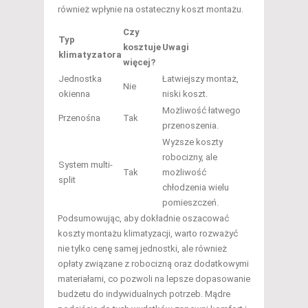
również wpłynie na ostateczny koszt montażu.
Czy
Typ
kosztuje
Uwagi
klimatyzatora
więcej?
Jednostka
Łatwiejszy montaż,
Nie
okienna
niski koszt.
Możliwość łatwego
Przenośna
Tak
przenoszenia.
Wyższe koszty
robocizny, ale
System multi-
Tak
możliwość
split
chłodzenia wielu
pomieszczeń.
Podsumowując, aby dokładnie oszacować
koszty montażu klimatyzacji, warto rozważyć
nie tylko cenę samej jednostki, ale również
opłaty związane z robocizną oraz dodatkowymi
materiałami, co pozwoli na lepsze dopasowanie
budżetu do indywidualnych potrzeb. Mądre