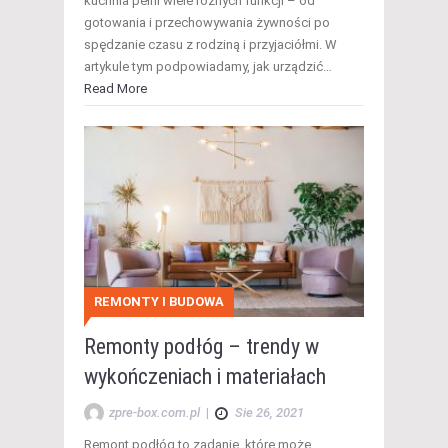
kuchnia pełni wiele różnych funkcji – od
gotowania i przechowywania żywności po
spędzanie czasu z rodziną i przyjaciółmi. W
artykule tym podpowiadamy, jak urządzić…
Read More
REMONTY I BUDOWA
Remonty podłóg – trendy w
wykończeniach i materiałach
zpre-box.com.pl
|
Sie 26, 2021
Remont podłóg to zadanie, które może