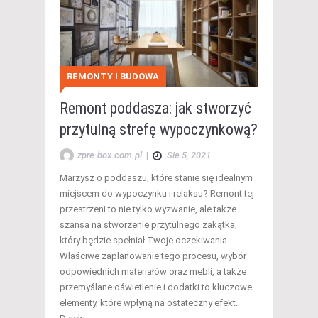
REMONTY I BUDOWA
Remont poddasza: jak stworzyć
przytulną strefę wypoczynkową?
zpre-box.com.pl
|
Sie 5, 2021
Marzysz o poddaszu, które stanie się idealnym
miejscem do wypoczynku i relaksu? Remont tej
przestrzeni to nie tylko wyzwanie, ale także
szansa na stworzenie przytulnego zakątka,
który będzie spełniał Twoje oczekiwania.
Właściwe zaplanowanie tego procesu, wybór
odpowiednich materiałów oraz mebli, a także
przemyślane oświetlenie i dodatki to kluczowe
elementy, które wpłyną na ostateczny efekt.