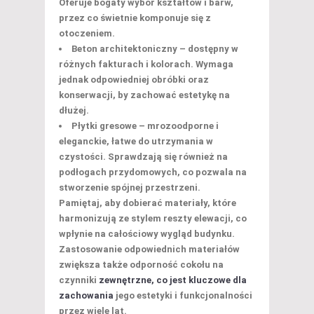
Oferuje bogaty wybór kształtów i barw,
przez co świetnie komponuje się z
otoczeniem.
Beton architektoniczny
– dostępny w
różnych fakturach i kolorach. Wymaga
jednak odpowiedniej obróbki oraz
konserwacji, by zachować estetykę na
dłużej.
Płytki gresowe
– mrozoodporne i
eleganckie, łatwe do utrzymania w
czystości. Sprawdzają się również na
podłogach przydomowych, co pozwala na
stworzenie spójnej przestrzeni.
Pamiętaj, aby dobierać materiały, które
harmonizują ze stylem reszty elewacji, co
wpłynie na całościowy wygląd budynku.
Zastosowanie odpowiednich materiałów
zwiększa także odporność cokołu na
czynniki
zewnętrzne, co jest kluczowe dla
zachowania
jego estetyki i funkcjonalności
przez wiele lat.