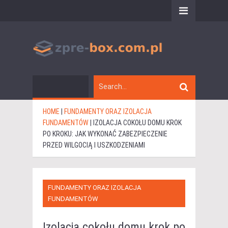
HOME
|
FUNDAMENTY ORAZ IZOLACJA
FUNDAMENTÓW
|
IZOLACJA COKOŁU DOMU KROK
PO KROKU: JAK WYKONAĆ ZABEZPIECZENIE
PRZED WILGOCIĄ I USZKODZENIAMI
FUNDAMENTY ORAZ IZOLACJA
FUNDAMENTÓW
Izolacja cokołu domu krok po