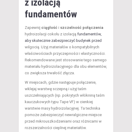
z izolacją
fundamentów
Zapewnij
ciągłość
i
szczelność połączenia
hydroizolacji cokołu z izolacją
fundamentów,
aby skutecznie zabezpieczyć budynek przed
wilgocią. Użyj materiałów o kompatybilnych
właściwościach przyczepności i elastyczności.
Rekomendowane jest stosowanie tego samego
materiału hydroizolacyjnego dla obu elementów,
co zwiększa trwałość złącza.
W miejscach, gdzie następuje połączenie,
wklejaj warstwę sczepną i użyj taśm
uszczelniających (np. pokrytych włókniną taśm
kauczukowych typu Tape VF) w cienkiej
warstwie masy hydroizolacyjnej. Ta technika
pomoże zabezpieczyć newralgiczne miejsce
przed mikrouszkodzeniami oraz różnicami w
rozszerzalności cieplnej materiałów.