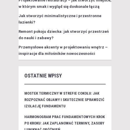
Projektowanie restauracji – jak stworzyć miejsce,
w którym smak i wygląd się doskonale łączą
Jak stworzyć minimalistyczne i przestronne
łazienki?
Remont pokoju dziecka: jak stworzyć przestrzeń
do nauki i zabawy?
Przemysłowe akcenty w projektowaniu wnętrz –
inspiracje dla miłośników nowoczesności
OSTATNIE WPISY
MOSTEK TERMICZNY W STREFIE COKOŁU: JAK
ROZPOZNAĆ OBJAWY I SKUTECZNIE SPRAWDZIĆ
IZOLACJĘ FUNDAMENTU
HARMONOGRAM PRAC FUNDAMENTOWYCH KROK
PO KROKU: JAK ZAPLANOWAĆ TERMINY, ZASOBY
I UNIKNĄĆ OPÓŹNIEŃ