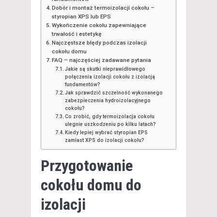
Dobór i montaż termoizolacji cokołu –
styropian XPS lub EPS
Wykończenie cokołu zapewniające
trwałość i estetykę
Najczęstsze błędy podczas izolacji
cokołu domu
FAQ – najczęściej zadawane pytania
Jakie są skutki nieprawidłowego
połączenia izolacji cokołu z izolacją
fundamentów?
Jak sprawdzić szczelność wykonanego
zabezpieczenia hydroizolacyjnego
cokołu?
Co zrobić, gdy termoizolacja cokołu
ulegnie uszkodzeniu po kilku latach?
Kiedy lepiej wybrać styropian EPS
zamiast XPS do izolacji cokołu?
Przygotowanie
cokołu domu do
izolacji