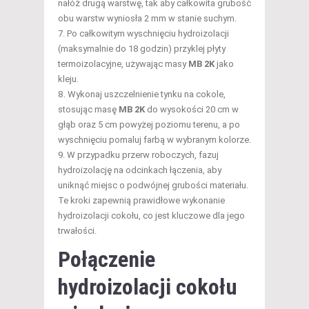
nałóż drugą warstwę, tak aby całkowita grubość
obu warstw wyniosła 2 mm w stanie suchym.
Po całkowitym wyschnięciu hydroizolacji
(maksymalnie do 18 godzin) przyklej płyty
termoizolacyjne, używając masy
MB 2K
jako
kleju.
Wykonaj uszczelnienie tynku na cokole,
stosując masę
MB 2K
do wysokości 20 cm w
głąb oraz 5 cm powyżej poziomu terenu, a po
wyschnięciu pomaluj farbą w wybranym kolorze.
W przypadku przerw roboczych, fazuj
hydroizolację na odcinkach łączenia, aby
uniknąć miejsc o podwójnej grubości materiału.
Te kroki zapewnią prawidłowe wykonanie
hydroizolacji cokołu, co jest kluczowe dla jego
trwałości.
Połączenie
hydroizolacji cokołu