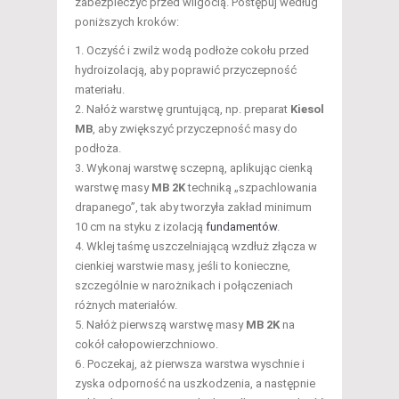
zabezpieczyć przed wilgocią. Postępuj według
poniższych kroków:
Oczyść i zwilż wodą podłoże cokołu przed
hydroizolacją, aby poprawić przyczepność
materiału.
Nałóż warstwę gruntującą, np. preparat
Kiesol
MB
, aby zwiększyć przyczepność masy do
podłoża.
Wykonaj warstwę sczepną, aplikując cienką
warstwę masy
MB 2K
techniką „szpachlowania
drapanego”, tak aby tworzyła zakład minimum
10 cm na styku z izolacją
fundamentów
.
Wklej taśmę uszczelniającą wzdłuż złącza w
cienkiej warstwie masy, jeśli to konieczne,
szczególnie w narożnikach i połączeniach
różnych materiałów.
Nałóż pierwszą warstwę masy
MB 2K
na
cokół całopowierzchniowo.
Poczekaj, aż pierwsza warstwa wyschnie i
zyska odporność na uszkodzenia, a następnie