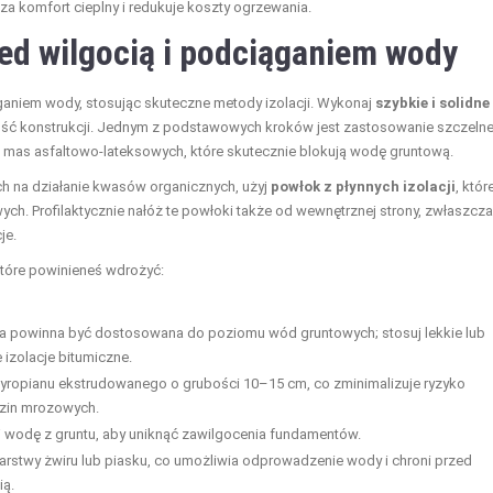
 komfort cieplny i redukuje koszty ogrzewania.
ed wilgocią i podciąganiem wody
aniem wody, stosując skuteczne metody izolacji. Wykonaj
szybkie i solidne
ść konstrukcji. Jednym z podstawowych kroków jest zastosowanie szczelne
b mas asfaltowo-lateksowych, które skutecznie blokują wodę gruntową.
 na działanie kwasów organicznych, użyj
powłok z płynnych izolacji
, któr
h. Profilaktycznie nałóż te powłoki także od wewnętrznej strony, zwłaszcza
je.
które powinieneś wdrożyć:
ja powinna być dostosowana do poziomu wód gruntowych; stosuj lekkie lub
e izolacje bitumiczne.
tyropianu ekstrudowanego o grubości 10–15 cm, co zminimalizuje ryzyko
zin mrozowych.
j wodę z gruntu, aby uniknąć zawilgocenia fundamentów.
arstwy żwiru lub piasku, co umożliwia odprowadzenie wody i chroni przed
ią.