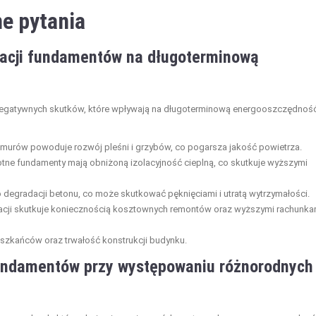
e pytania
olacji fundamentów na długoterminową
negatywnych skutków, które wpływają na długoterminową energooszczędnoś
o murów powoduje rozwój pleśni i grzybów, co pogarsza jakość powietrza.
tne fundamenty mają obniżoną izolacyjność cieplną, co skutkuje wyższymi
egradacji betonu, co może skutkować pęknięciami i utratą wytrzymałości.
lacji skutkuje koniecznością kosztownych remontów oraz wyższymi rachunka
eszkańców oraz trwałość konstrukcji budynku.
fundamentów przy występowaniu różnorodnych