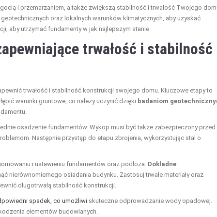
ocią i przemarzaniem, a także zwiększą stabilność i trwałość Twojego dom
geotechnicznych oraz lokalnych warunków klimatycznych, aby uzyskać
ji, aby utrzymać fundamenty w jak najlepszym stanie.
pewniające trwałość i stabilność
zapewnić trwałość i stabilność konstrukcji swojego domu. Kluczowe etapy to
łębić warunki gruntowe, co należy uczynić dzięki
badaniom geotechniczn
ndamentu.
iednie osadzenie fundamentów. Wykop musi być także zabezpieczony przed
roblemom. Następnie przystąp do etapu zbrojenia, wykorzystując stal o
iomowaniu i ustawieniu fundamentów oraz podłoża.
Dokładne
ąć nierównomiernego osiadania budynku. Zastosuj trwałe materiały oraz
nić długotrwałą stabilność konstrukcji.
powiedni spadek, co umożliwi
skuteczne odprowadzanie wody opadowej.
szkodzenia elementów budowlanych.