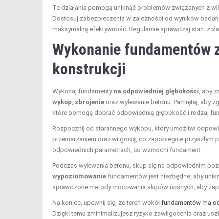
Te działania pomogą uniknąć problemów związanych z wilg
Dostosuj zabezpieczenia w zależności od wyników badań 
maksymalną efektywność. Regularnie sprawdzaj stan izolac
Wykonanie fundamentów za
konstrukcji
Wykonaj fundamenty
na odpowiedniej głębokości
, aby 
wykop
,
zbrojenie
oraz wylewanie betonu. Pamiętaj, aby zg
które pomogą dobrać odpowiednią głębokość i rodzaj fu
Rozpocznij od starannego wykopu, który umożliwi odpow
przemarzaniem oraz wilgocią, co zapobiegnie przyszłym p
odpowiednich parametrach, co wzmocni fundament.
Podczas wylewania betonu, skup się na odpowiednim poz
wypoziomowanie
fundamentów jest niezbędne, aby unikn
sprawdzone metody mocowania słupów nośnych, aby zapew
Na koniec, upewnij się, że teren wokół
fundamentów ma od
Dzięki temu zminimalizujesz ryzyko zawilgocenia oraz u