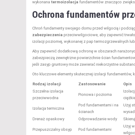
wykonana
termoizolacja
fundamentów znacząco zwiększa
Ochrona fundamentów
prz
Chroń fundamenty swojego domu przed wilgocią i podciąg
zabezpieczenia
przeciwwilgociowe, aby zapewnić trwało
izolacji poziomej, wykonanej z pap termozgrzewalnych lu
Aby zapewnić dodatkową ochronę w obszarach narażonych
zabezpieczą zewnętrzne powierzchnie ścian fundamentowyc
jeśli zasyp gruntowy może zawierać niekorzystne substanc
Oto kluczowe elementy skutecznej izolacji fundamentów, 
Rodzaj izolacji
Zastosowanie
Opis
Szczelna izolacja
Izolac
Pionowa i pozioma
przeciwwodna
ciężki
Pod fundamentami i na
Użyj s
Izolacja termiczna
ścianach
wysad
Drenaż opaskowy
Odprowadzanie wody
Skieru
Użyj w
Przepuszczalny obsyp
Pod fundamentami
wilgoc