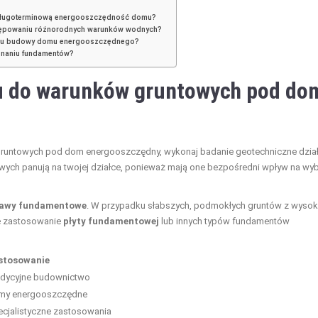
a długoterminową energooszczędność domu?
stępowaniu różnorodnych warunków wodnych?
niu budowy domu energooszczędnego?
onaniu fundamentów?
u do warunków gruntowych pod do
untowych pod dom energooszczędny, wykonaj badanie geotechniczne dział
wych panują na twojej działce, ponieważ mają one bezpośredni wpływ na wy
ławy fundamentowe
. W przypadku słabszych, podmokłych gruntów z wyso
e zastosowanie
płyty fundamentowej
lub innych typów fundamentów
stosowanie
adycyjne budownictwo
my energooszczędne
cjalistyczne zastosowania