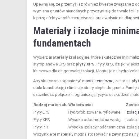
Upewnij się, że przemyślisz również kwestie związane z
wymiana gruntów nienośnych przyczyni się do trwałości 
lepszą efektywność energetyczną oraz wpłynie na długo
Materiały i izolacje minima
fundamentach
Wybierz
materiały izolacyjne
, które skutecznie minimali
styropianowe EPS oraz
płyty XPS
. Płyty XPS, dzięki więks
kluczowe dla długotrwałej izolacji. Montuj je na hydroizol
Aby skutecznie ograniczyć
mostki termiczne
, zastosuj
pły
otula konstrukcję i eliminuje straty ciepła do gruntu. Pa
szczelność połączeń i ograniczają ryzyko uszkodzeń mater
Rodzaj materiału
Właściwości
Zasto
Płyty EPS
Hydrofobizowane, ryflowane
Izolac
Płyty XPS
Wysoka odporność na wodę
Izolac
Płyty PIR
Wysoka izolacyjność termiczna
Izolacj
Wszystkie te materiały można stosować na zewnątrz na hy