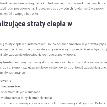
 odwodnieniem terenu. Regularne kontrolowanie poziomu wód gruntowych oraz
i stabilności posadowienia. Stosowanie odpowiednich fundamentów zapewni
wieczność Twojego budynku.
lizujące straty ciepła w
zują straty ciepła w fundamentach. Do izolacji fundamentów wykorzystaj płyty
zej gęstości i twardości, charakteryzują się lepszą odpornością na wilgoć, co 
acji, aby zapewnić odpowiednią ochronę przed wilgocią.
tę fundamentową
izolowaną styropianem z każdej strony. Takie rozwiązanie
miętaj, aby przy montażu używać klejów systemowych, ponieważ zapewniają one
iałów izolacyjnych.
sowanie
ja fundamentów
ja w ekstremalnych warunkach
a w obszarze o dużych stratach ciepła
droizolacji pionowej, co zapewnia ich długoterminową efektywność. Dobrze