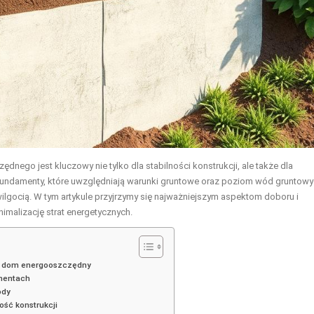
go jest kluczowy nie tylko dla stabilności konstrukcji, ale także dla
fundamenty, które uwzględniają warunki gruntowe oraz poziom wód gruntowy
ilgocią. W tym artykule przyjrzymy się najważniejszym aspektom doboru i
imalizację strat energetycznych.
d dom energooszczędny
amentach
ody
ść konstrukcji