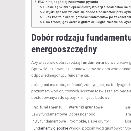
FAQ – najczęściej zadawane pytania
Jakie są skutki nieprawidłowej izolacji fundamentów n
W jaki sposób zmienia się dobór fundamentów przy wy
Jak kontrolować wilgotność fundamentów po zakończe
Co zrobić, gdy warunki gruntowe ulegną zmianie po wyk
Dobór rodzaju fundament
energooszczędny
Aby właściwie dobrać rodzaj
fundamentu
do warunków gr
Sprawdź, jakie warunki gruntowe oraz poziom wód grunto
odpowiedniego typu fundamentu.
Jeśli grunt ma dobrą nośność, zdecyduj się na tradycyjne
poziomem wód gruntowych lepszym rozwiązaniem będzi
dostosowanych do specyfiki miejsca budowy.
Typ fundamentu
Warunki gruntowe
Za
Ławy fundamentowe
Dobra nośność
Tr
Płyty fundamentowe
Podmokłe, słabe grunty
Do
Fundamenty głębokie
Wysoki poziom wód gruntowych
Spe