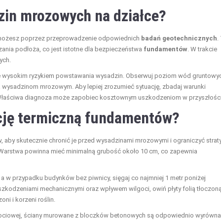
zin mrozowych na działce?
 możesz poprzez przeprowadzenie odpowiednich
badań geotechnicznych
.
ania podłoża, co jest istotne dla bezpieczeństwa
fundamentów
. W trakcie
ych.
się wysokim ryzykiem powstawania wysadzin. Obserwuj poziom wód gruntowy
ja wysadzinom mrozowym. Aby lepiej zrozumieć sytuację, zbadaj warunki
ne. Właściwa diagnoza może zapobiec kosztownym uszkodzeniom w przyszłości
ację termiczną fundamentów?
 aby skutecznie chronić je przed wysadzinami mrozowymi i ograniczyć strat
 Warstwa powinna mieć minimalną grubość około 10 cm, co zapewnia
 a w przypadku budynków bez piwnicy, sięgaj co najmniej 1 metr poniżej
zkodzeniami mechanicznymi oraz wpływem wilgoci, owiń płyty folią tłoczon
ni i korzeni roślin.
ilgociowej, ściany murowane z bloczków betonowych są odpowiednio wyrówn