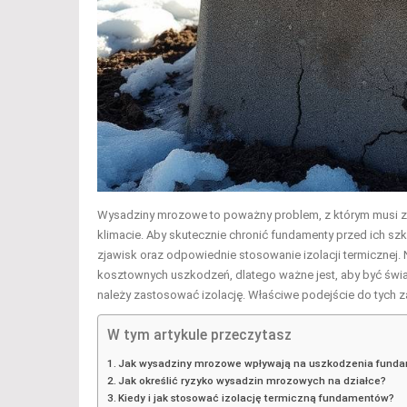
Wysadziny mrozowe to poważny problem, z którym musi zm
klimacie. Aby skutecznie chronić fundamenty przed ich s
zjawisk oraz odpowiednie stosowanie izolacji termicznej
kosztownych uszkodzeń, dlatego ważne jest, aby być św
należy zastosować izolację. Właściwe podejście do tych 
W tym artykule przeczytasz
Jak wysadziny mrozowe wpływają na uszkodzenia fund
Jak określić ryzyko wysadzin mrozowych na działce?
Kiedy i jak stosować izolację termiczną fundamentów?