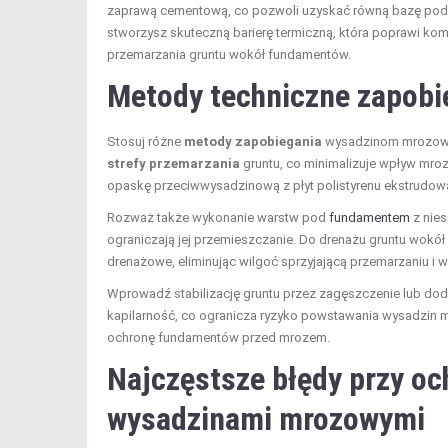
zaprawą cementową, co pozwoli uzyskać równą bazę pod 
stworzysz skuteczną barierę termiczną, która poprawi komf
przemarzania gruntu wokół fundamentów.
Metody techniczne zapob
Stosuj różne
metody zapobiegania
wysadzinom mrozowym
strefy przemarzania
gruntu, co minimalizuje wpływ mro
opaskę przeciwwysadzinową z płyt polistyrenu ekstrudowa
Rozważ także wykonanie warstw pod
fundamentem
z nies
ograniczają jej przemieszczanie. Do drenażu gruntu wokó
drenażowe, eliminując wilgoć sprzyjającą przemarzaniu i 
Wprowadź stabilizację gruntu przez zagęszczenie lub doda
kapilarność, co ogranicza ryzyko powstawania wysadzin m
ochronę fundamentów przed mrozem.
Najczęstsze błędy przy o
wysadzinami mrozowymi