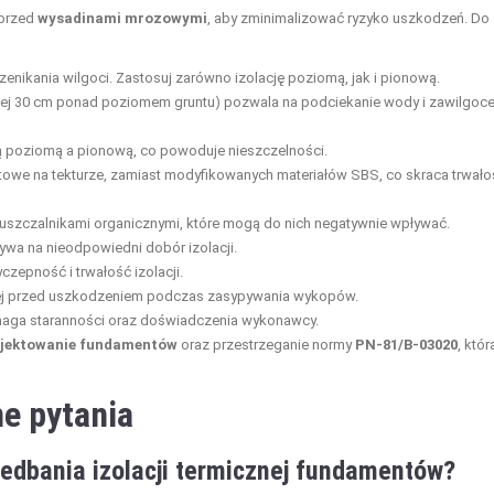
 przed
wysadinami mrozowymi
, aby zminimalizować ryzyko uszkodzeń. Do
zenikania wilgoci. Zastosuj zarówno izolację poziomą, jak i pionową.
ej 30 cm ponad poziomem gruntu) pozwala na podciekanie wody i zawilgoce
ą poziomą a pionową, co powoduje nieszczelności.
altowe na tekturze, zamiast modyfikowanych materiałów SBS, co skraca trwał
uszczalnikami organicznymi, które mogą do nich negatywnie wpływać.
wa na nieodpowiedni dobór izolacji.
yczepność i trwałość izolacji.
wej przed uszkodzeniem podczas zasypywania wykopów.
maga staranności oraz doświadczenia wykonawcy.
jektowanie fundamentów
oraz przestrzeganie normy
PN-81/B-03020
, któr
e pytania
iedbania izolacji termicznej fundamentów?