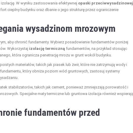
izolację. W wyniku zastosowania efektywnej
opaski przeciwwysadzinowej
ort cieplny budynku oraz dbanie o jego strukturę przez ograniczenie
iegania wysadzinom mrozowym
, aby chronić fundamenty. Wybierz posadowienie fundamentów poniżej
zów. Wykorzystaj
izolację termiczną
fundamentów, na przykład stosując
nego, która ogranicza penetrację mrozu w grunt wokół budynku.
poistych materiałów, takich jak piasek lub żwir, które nie zatrzymują wody i
ł fundamentu, który obniża poziom wód gruntowych, zastosuj systemy
wysadzaniu.
tek stabilizatorów, takich jak cement, ponieważ zmniejszają porowatość i
rozowych. Specjalne maty termiczne lub gruntowa izolacja również wspieraj
chronie fundamentów przed