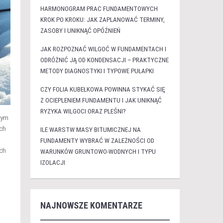
HARMONOGRAM PRAC FUNDAMENTOWYCH
KROK PO KROKU: JAK ZAPLANOWAĆ TERMINY,
ZASOBY I UNIKNĄĆ OPÓŹNIEŃ
JAK ROZPOZNAĆ WILGOĆ W FUNDAMENTACH I
ODRÓŻNIĆ JĄ OD KONDENSACJI – PRAKTYCZNE
METODY DIAGNOSTYKI I TYPOWE PUŁAPKI
CZY FOLIA KUBEŁKOWA POWINNA STYKAĆ SIĘ
Z OCIEPLENIEM FUNDAMENTU I JAK UNIKNĄĆ
RYZYKA WILGOCI ORAZ PLEŚNI?
wym
ch
ILE WARSTW MASY BITUMICZNEJ NA
FUNDAMENTY WYBRAĆ W ZALEŻNOŚCI OD
ch
WARUNKÓW GRUNTOWO-WODNYCH I TYPU
IZOLACJI
NAJNOWSZE KOMENTARZE