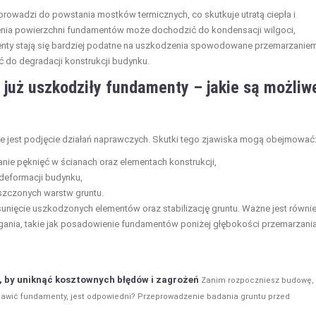
prowadzi do powstania mostków termicznych, co skutkuje utratą ciepła i
nia powierzchni fundamentów może dochodzić do kondensacji wilgoci,
menty stają się bardziej podatne na uszkodzenia spowodowane przemarzanie
 do degradacji konstrukcji budynku.
już uszkodziły fundamenty – jakie są możliw
 jest podjęcie działań naprawczych. Skutki tego zjawiska mogą obejmować
e pęknięć w ścianach oraz elementach konstrukcji,
 deformacji budynku,
szczonych warstw gruntu.
ęcie uszkodzonych elementów oraz stabilizację gruntu. Ważne jest równie
nia, takie jak posadowienie fundamentów poniżej głębokości przemarzani
, by uniknąć kosztownych błędów i zagrożeń
Zanim rozpoczniesz budowę,
ostawić fundamenty, jest odpowiedni? Przeprowadzenie badania gruntu przed