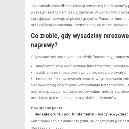
Długotrwałe zaniedbanie izolacji termicznej fundamentów 
wyższymi rachunkami za ogrzewanie. W wyniku wychłodze
sprzyjającej rozwojowi pleśni i grzybów. Ponadto, funda
oraz cyklami zamrażania i rozmrażania, co może prowadzić
Co zrobić, gdy wysadziny mrozowe 
naprawy?
Gdy wysadziny mrozowe uszkodziły fundamenty, konieczne
nierównomierne podnoszenie fundamentów i powstawani
osłabienie nośności podłoża, co prowadzi do trwałych
konieczność kosztownych napraw, w tym usuwania zni
Naprawy mogą obejmować wzmocnienie fundamentów, usuni
aby po naprawach wdrożyć odpowiednie metody zapobiega
oraz izolacja termiczna gruntu wokół fundamentów.
Powiązane posty:
Badanie gruntu pod fundamenty – kiedy je wykonać
warto zadać sobie pytanie: czy grunt, na którym planujesz p
rozpoczęciem robót...