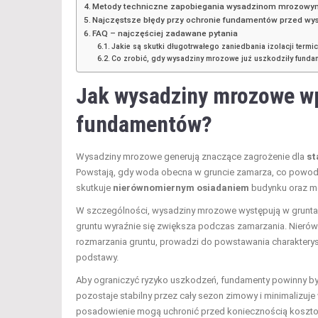
Metody techniczne zapobiegania wysadzinom mrozowy
Najczęstsze błędy przy ochronie fundamentów przed w
FAQ – najczęściej zadawane pytania
Jakie są skutki długotrwałego zaniedbania izolacji term
Co zrobić, gdy wysadziny mrozowe już uszkodziły fundam
Jak wysadziny mrozowe w
fundamentów?
Wysadziny mrozowe generują znaczące zagrożenie dla
st
Powstają, gdy woda obecna w gruncie zamarza, co powodu
skutkuje
nierównomiernym osiadaniem
budynku oraz mo
W szczególności, wysadziny mrozowe występują w gruntach s
gruntu wyraźnie się zwiększa podczas zamarzania. Nie
rozmarzania gruntu, prowadzi do powstawania charakterys
podstawy.
Aby ograniczyć ryzyko uszkodzeń, fundamenty powinny b
pozostaje stabilny przez cały sezon zimowy i minimalizu
posadowienie mogą uchronić przed koniecznością koszto