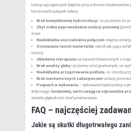
Unikaj najczęstszych błędów przy ochronie fundamentów
kluczowych pułapek należy:
Brak kompleksowej hydroizolacji
, co prowadzi do pr
Zbyt niskie wyprowadzenie izolacji pionowej
(poniż
ścian.
Niedokładne uszczelnienie połączeń
między izolacj
Stosowanie tanich materiałów
, takich jak papy asf
izolacji.
Układanie styropianu
na masach bitumicznych z rozp
Brak analizy gleby
i poziomu wód gruntowych, co wpły
Niedokładne przygotowanie podłoża
, co obniża prz
Brak mechanicznych zabezpieczeń
izolacji piono
Pośpiech w wykonaniu
– lądowanie hydroizolacji wy
Wykonując
fundamenty, zwróć uwagę na odpowiednie
pro
określa głębokości stref przemarzania.
FAQ – najczęściej zadawan
Jakie są skutki długotrwałego zan