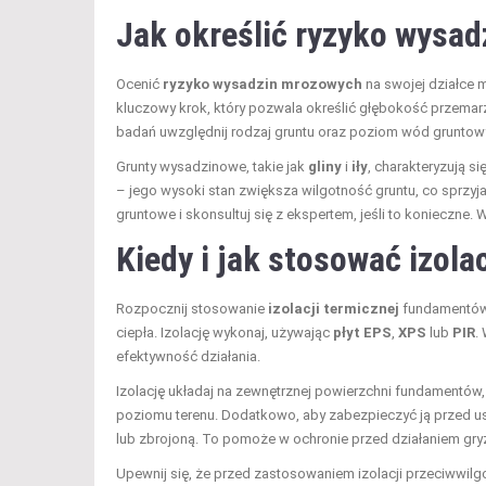
Jak określić ryzyko wysad
Ocenić
ryzyko wysadzin mrozowych
na swojej działce
kluczowy krok, który pozwala określić głębokość przemarz
badań uwzględnij rodzaj gruntu oraz poziom wód gruntow
Grunty wysadzinowe, takie jak
gliny
i
iły
, charakteryzują 
– jego wysoki stan zwiększa wilgotność gruntu, co sprzy
gruntowe i skonsultuj się z ekspertem, jeśli to koniecz
Kiedy i jak stosować izol
Rozpocznij stosowanie
izolacji termicznej
fundamentów,
ciepła. Izolację wykonaj, używając
płyt EPS
,
XPS
lub
PIR
.
efektywność działania.
Izolację układaj na zewnętrznej powierzchni fundamentów,
poziomu terenu. Dodatkowo, aby zabezpieczyć ją przed us
lub zbrojoną. To pomoże w ochronie przed działaniem gryzo
Upewnij się, że przed zastosowaniem izolacji przeciww