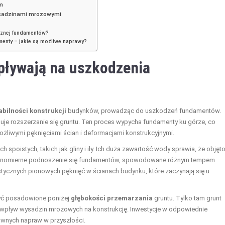
m
ysadzinami mrozowymi
icznej fundamentów?
enty – jakie są możliwe naprawy?
pływają na uszkodzenia
abilności konstrukcji
budynków, prowadząc do uszkodzeń fundamentów.
je rozszerzanie się gruntu. Ten proces wypycha fundamenty ku górze, co
żliwymi pęknięciami ścian i deformacjami konstrukcyjnymi.
poistych, takich jak gliny i iły. Ich duża zawartość wody sprawia, że objęt
równomierne podnoszenie się fundamentów, spowodowane różnym tempem
tycznych pionowych pęknięć w ścianach budynku, które zaczynają się u
yć posadowione poniżej
głębokości przemarzania
gruntu. Tylko tam grunt
je wpływ wysadzin mrozowych na konstrukcję. Inwestycje w odpowiednie
wnych napraw w przyszłości.