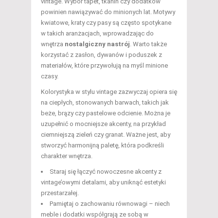
vintage. Wybór tapet, tkanin czy dodatków
powinien nawiązywać do minionych lat. Motywy
kwiatowe, kraty czy pasy są często spotykane
w takich aranżacjach, wprowadzając do
wnętrza
nostalgiczny nastrój
. Warto także
korzystać z zasłon, dywanów i poduszek z
materiałów, które przywołują na myśl minione
czasy.
Kolorystyka w stylu vintage zazwyczaj opiera się
na ciepłych, stonowanych barwach, takich jak
beże, brązy czy pastelowe odcienie. Można je
uzupełnić o mocniejsze akcenty, na przykład
ciemniejszą zieleń czy granat. Ważne jest, aby
stworzyć harmonijną paletę, która podkreśli
charakter wnętrza.
Staraj się łączyć nowoczesne akcenty z
vintage’owymi detalami, aby uniknąć estetyki
przestarzałej.
Pamiętaj o zachowaniu równowagi – niech
meble i dodatki współgrają ze sobą w