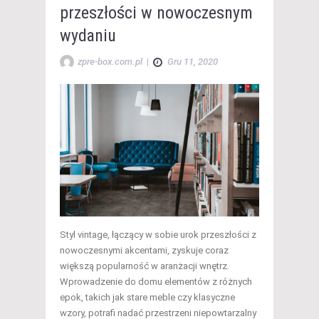
przeszłości w nowoczesnym
wydaniu
zpre-box.com.pl
|
Gru 11, 2020
Styl vintage, łączący w sobie urok przeszłości z
nowoczesnymi akcentami, zyskuje coraz
większą popularność w aranżacji wnętrz.
Wprowadzenie do domu elementów z różnych
epok, takich jak stare meble czy klasyczne
wzory, potrafi nadać przestrzeni niepowtarzalny