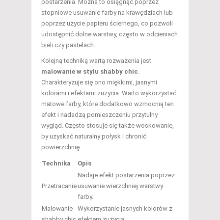
postarzenia. Można to osiągnąć poprzez
stopniowe usuwanie farby na krawędziach lub
poprzez użycie papieru ściernego, co pozwoli
udostępnić dolne warstwy, często w odcieniach
bieli czy pastelach.
Kolejną techniką wartą rozważenia jest
malowanie w stylu shabby chic
.
Charakteryzuje się ono miękkimi, jasnymi
kolorami i efektami zużycia. Warto wykorzystać
matowe farby, które dodatkowo wzmocnią ten
efekt i nadadzą pomieszczeniu przytulny
wygląd. Często stosuje się także woskowanie,
by uzyskać naturalny połysk i chronić
powierzchnię.
Technika
Opis
Nadaje efekt postarzenia poprzez
Przetracanie
usuwanie wierzchniej warstwy
farby.
Malowanie
Wykorzystanie jasnych kolorów z
shabby chic
efektem zużycia.