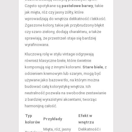
Często spotykane są
pastelowe barwy
, takie
jak mięta, róż czy jasny żółty, które
wprowadzają do wnętrza delikatność i lekkość.
Zgaszone kolory, takie jak przybrudzony błękit
czy szaro-zielony, dodają charakteru, a także
sprawiają, że przestrzeń staje się bardziej
wyrafinowana.
Kluczową rolę w stylu vintage odgrywają
również klasyczne biele, które świetnie
komponują się z innymi kolorami.
Stare biele
, z
odcieniem kremowym lub szarym, mogą być
używane jako bazowe tło, na którym można
budować całą kolorystykę wnętrza. Ich
neutralność pozwala na swobodne zestawianie
z bardziej wyrazistymi akcentami, tworząc
harmonijną całość.
Typ
Efekt w
Przykłady
kolorów
wnętrzu
Mięta, róż, jasny
Delikatność i