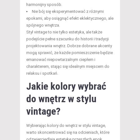
harmonijny sposób.
Nie bój się eksperymentować z różnymi
epokami, aby osiągnąć efekt eklektycznego, ale
spójnego wnętrza.
Styl vintage to nie tylko estetyka, ale także
podejście pełne szacunku do historii i tradycji
projektowania wnętrz. Dobrze dobrane akcenty
mogą sprawić, że każde pomieszczenie będzie
emanować niepowtarzalnym ciepłem i
charakterem, stając się idealnym miejscem do
relaksu i spotkań.
Jakie kolory wybrać
do wnętrz w stylu
vintage?
Wybierając kolory do wnętrz w stylu vintage,
warto skoncentrować się na odcieniach, które
odzwierciedlają estetykę przeszłych epok.