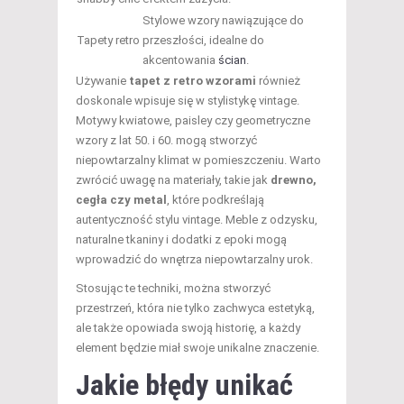
Stylowe wzory nawiązujące do
Tapety retro
przeszłości, idealne do
akcentowania
ścian
.
Używanie
tapet z retro wzorami
również
doskonale wpisuje się w stylistykę vintage.
Motywy kwiatowe, paisley czy geometryczne
wzory z lat 50. i 60. mogą stworzyć
niepowtarzalny klimat w pomieszczeniu. Warto
zwrócić uwagę na materiały, takie jak
drewno,
cegła czy metal
, które podkreślają
autentyczność stylu vintage. Meble z odzysku,
naturalne tkaniny i dodatki z epoki mogą
wprowadzić do wnętrza niepowtarzalny urok.
Stosując te techniki, można stworzyć
przestrzeń, która nie tylko zachwyca estetyką,
ale także opowiada swoją historię, a każdy
element będzie miał swoje unikalne znaczenie.
Jakie
błędy
unikać