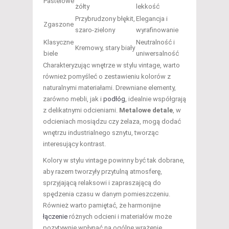
Pastelowe
żółty
lekkość
Przybrudzony błękit,
Elegancja i
Zgaszone
szaro-zielony
wyrafinowanie
Klasyczne
Neutralność i
Kremowy, stary biały
biele
uniwersalność
Charakteryzując wnętrze w stylu vintage, warto
również pomyśleć o zestawieniu kolorów z
naturalnymi materiałami. Drewniane elementy,
zarówno mebli, jak i
podłóg
, idealnie współgrają
z delikatnymi odcieniami.
Metalowe detale
, w
odcieniach mosiądzu czy żelaza, mogą dodać
wnętrzu industrialnego sznytu, tworząc
interesujący kontrast.
Kolory w stylu vintage powinny być tak dobrane,
aby razem tworzyły przytulną atmosferę,
sprzyjającą relaksowi i zapraszającą do
spędzenia czasu w danym pomieszczeniu.
Również warto pamiętać, że harmonijne
łączenie
różnych odcieni i materiałów może
pozytywnie wpłynąć na ogólne wrażenie