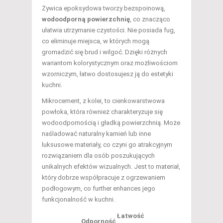
Żywica epoksydowa tworzy bezspoinową,
wodoodporną powierzchnię
, co znacząco
ułatwia utrzymanie czystości. Nie posiada fug,
co eliminuje miejsca, w których mogą
gromadzić się brud i wilgoć. Dzięki różnych
wariantom kolorystycznym oraz możliwościom
wzorniczym, łatwo dostosujesz ją do estetyki
kuchni.
Mikrocement, z kolei, to cienkowarstwowa
powłoka, która również charakteryzuje się
wodoodpornością i gładką powierzchnią. Może
naśladować naturalny kamień lub inne
luksusowe materiały, co czyni go atrakcyjnym
rozwiązaniem dla osób poszukujących
unikalnych efektów wizualnych. Jest to materiał,
który dobrze współpracuje z ogrzewaniem
podłogowym, co further enhances jego
funkcjonalność w kuchni.
Łatwość
Odporność