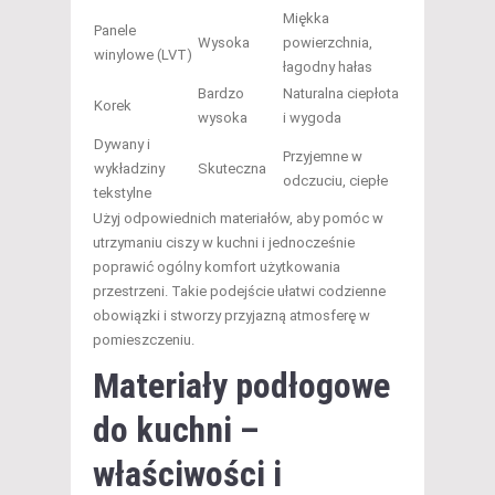
Miękka
Panele
Wysoka
powierzchnia,
winylowe (LVT)
łagodny hałas
Bardzo
Naturalna ciepłota
Korek
wysoka
i wygoda
Dywany i
Przyjemne w
wykładziny
Skuteczna
odczuciu, ciepłe
tekstylne
Użyj odpowiednich materiałów, aby pomóc w
utrzymaniu ciszy w kuchni i jednocześnie
poprawić ogólny komfort użytkowania
przestrzeni. Takie podejście ułatwi codzienne
obowiązki i stworzy przyjazną atmosferę w
pomieszczeniu.
Materiały podłogowe
do kuchni –
właściwości i