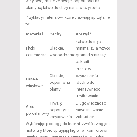
winylowe, znane ze swojej odporności na
plamy, są łatwe do utrzymania w czystości.
Przykłady materiałów, które ułatwiają sprzątanie
to:
Materiał
Cechy
Korzyść
Łatwe do mycia,
Płytki
Gładkie,
minimalizują ryzyko
ceramiczne
wodoodporne
gromadzenia się
bakterii
Proste w
Gładkie,
czyszczeniu,
Panele
odporne na
idealne do
winylowe
plamy
intensywnego
użytkowania
Trwały,
Długowieczność i
Gres
odporny na
łatwe usuwanie
porcelanowy
zarysowania
zabrudzeń
Wybierając podłogę do kuchni, zwróć uwagę na
materiały, które sprzyjają higienie i komfortowi