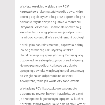
Wybierz
korek
lub
wykładziny PCV
i
kauczukowe
jako materiały podłogowe, które
cechują się elastycznością oraz odpornością na
ścieranie. Wykładziny te są łatwe w montażu i
utrzymaniu czystości. Doskonale sprawdzają
się w kuchni ze względu na swoją odporność
na wilgoć, co umożliwia szybki remont podłogi.
Korek, jako naturalny materiał, zapewnia dobrą
izolację termiczną i akustyczną, a także
charakteryzuje się sprężystością. Pamiętaj, aby
odpowiednio zabezpieczyć go przed wilgocią.
Nowoczesne podłogi korkowe są pokryte
specjalną powłoką winylową lub poliuretanową,
co zwiększa ich odporność na czynniki
zewnętrzne, takie jak woda czy zabrudzenia.
Wykładziny PCV i kauczukowe są ponadto
odporne na rozwój bakterii i grzybów, co czyni
je szczególnie higienicznymi opcjami w kuchni.
Korzystaj z możliwości, jakie daje szeroki wybór