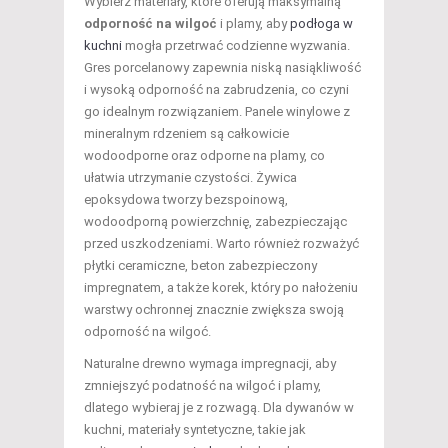
Wybierz materiały, które oferują maksymalną
odporność na wilgoć
i plamy, aby
podłoga w
kuchni
mogła przetrwać codzienne wyzwania.
Gres porcelanowy zapewnia niską nasiąkliwość
i wysoką odporność na zabrudzenia, co czyni
go idealnym rozwiązaniem. Panele winylowe z
mineralnym rdzeniem są całkowicie
wodoodporne oraz odporne na plamy, co
ułatwia utrzymanie czystości. Żywica
epoksydowa tworzy bezspoinową,
wodoodporną powierzchnię, zabezpieczając
przed uszkodzeniami. Warto również rozważyć
płytki ceramiczne, beton zabezpieczony
impregnatem, a także korek, który po nałożeniu
warstwy ochronnej znacznie zwiększa swoją
odporność na wilgoć.
Naturalne drewno wymaga impregnacji, aby
zmniejszyć podatność na wilgoć i plamy,
dlatego wybieraj je z rozwagą. Dla dywanów w
kuchni, materiały syntetyczne, takie jak