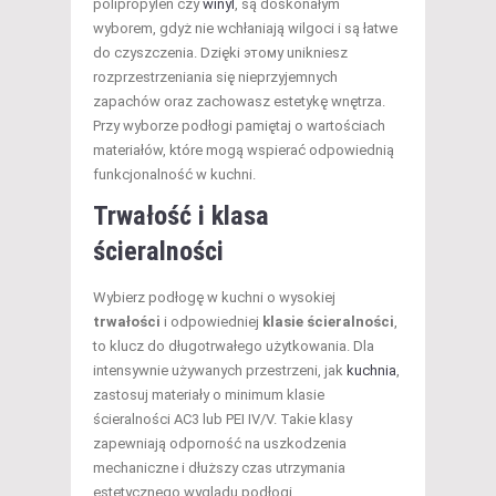
polipropylen czy
winyl
, są doskonałym
wyborem, gdyż nie wchłaniają wilgoci i są łatwe
do czyszczenia. Dzięki этому unikniesz
rozprzestrzeniania się nieprzyjemnych
zapachów oraz zachowasz estetykę wnętrza.
Przy wyborze podłogi pamiętaj o wartościach
materiałów, które mogą wspierać odpowiednią
funkcjonalność w kuchni.
Trwałość i klasa
ścieralności
Wybierz podłogę w kuchni o wysokiej
trwałości
i odpowiedniej
klasie ścieralności
,
to klucz do długotrwałego użytkowania. Dla
intensywnie używanych przestrzeni, jak
kuchnia
,
zastosuj materiały o minimum klasie
ścieralności AC3 lub PEI IV/V. Takie klasy
zapewniają odporność na uszkodzenia
mechaniczne i dłuższy czas utrzymania
estetycznego wyglądu podłogi.