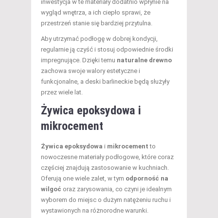
inwestycja w te materiały dodatnio wpłynie na
wygląd wnętrza, a ich ciepło sprawi, że
przestrzeń stanie się bardziej przytulna.
Aby utrzymać podłogę w dobrej kondycji,
regularnie ją czyść i stosuj odpowiednie środki
impregnujące. Dzięki temu
naturalne drewno
zachowa swoje walory estetyczne i
funkcjonalne, a deski barlineckie będą służyły
przez wiele lat.
Żywica epoksydowa i
mikrocement
Żywica epoksydowa
i
mikrocement
to
nowoczesne materiały podłogowe, które coraz
częściej znajdują zastosowanie w kuchniach.
Oferują one wiele zalet, w tym
odporność na
wilgoć
oraz zarysowania, co czyni je idealnym
wyborem do miejsc o dużym natężeniu ruchu i
wystawionych na różnorodne warunki.