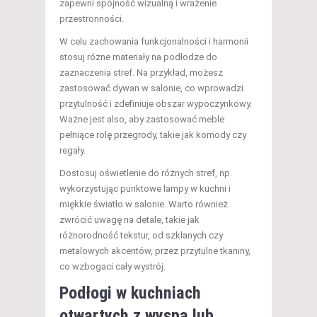
zapewni spójność wizualną i wrażenie
przestronności.
W celu zachowania funkcjonalności i harmonii
stosuj różne materiały na podłodze do
zaznaczenia stref. Na przykład, możesz
zastosować dywan w salonie, co wprowadzi
przytulność i zdefiniuje obszar wypoczynkowy.
Ważne jest also, aby zastosować meble
pełniące rolę przegrody, takie jak komody czy
regały.
Dostosuj oświetlenie do różnych stref, np.
wykorzystując punktowe lampy w kuchni i
miękkie światło w salonie. Warto również
zwrócić uwagę na detale, takie jak
różnorodność tekstur, od szklanych czy
metalowych akcentów, przez przytulne tkaniny,
co wzbogaci cały wystrój.
Podłogi w kuchniach
otwartych z wyspą lub