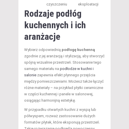
czyszczeniu
eksploatacji
Rodzaje podłóg
kuchennych
i ich
aranżacje
Wybierz odpowiednią
podłogę kuchenną
zgodnie z jej aranżacją i stylizacją, aby stworzyć
spójną wizualnie przestrzeń. Stosowanie tego
samego materiału na
podłodze w kuchni i
salonie
zapewnia efekt płynnego przejścia
między pomieszczeniami. Możesz także łączyć
różne materiały – na przykład płytki ceramiczne
w części kuchennej i panele w salonowej,
osiągając harmonijną estetykę.
W przypadku otwartych kuchni z wyspą lub
półwyspem, rozważ zastosowanie dużych
formatów płytek, które eksponują przestrzeń.
Takie rozwiązanie podkreśla nowoczesny