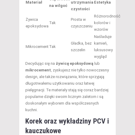
Materiał
utrzymania
Estetyka
na wilgoć
czystości
Różnorodność
Żywica
Prosta w
Tak
kolorów i
epoksydowa
czyszczeniu
wzorów
Naśladuje
Gładka, bez
kamień,
Mikrocement
Tak
szczelin
luksusowy
wygląd
Decydując się na
żywicę epoksydową
lub
mikrocement
, zyskujesz nie tylko nowoczesny
design, ale także rozwiązania, które sprzyjają
długotrwałemu użytkowaniu oraz łatwej
pielęgnacji. Te materiały stają się coraz bardziej
popularne dzięki swoim licznym zaletom i są
doskonałym wyborem dla współczesnych
kuchni.
Korek oraz wykładziny PCV i
kauczukowe