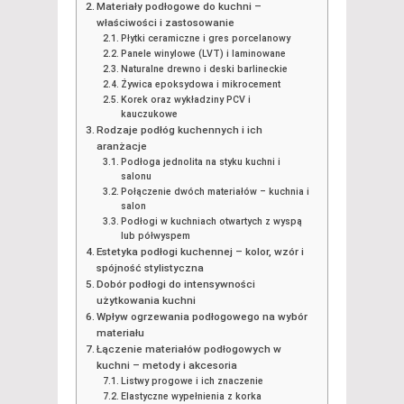
Materiały podłogowe do kuchni –
właściwości i zastosowanie
Płytki ceramiczne i gres porcelanowy
Panele winylowe (LVT) i laminowane
Naturalne drewno i deski barlineckie
Żywica epoksydowa i mikrocement
Korek oraz wykładziny PCV i
kauczukowe
Rodzaje podłóg kuchennych i ich
aranżacje
Podłoga jednolita na styku kuchni i
salonu
Połączenie dwóch materiałów – kuchnia i
salon
Podłogi w kuchniach otwartych z wyspą
lub półwyspem
Estetyka podłogi kuchennej – kolor, wzór i
spójność stylistyczna
Dobór podłogi do intensywności
użytkowania kuchni
Wpływ ogrzewania podłogowego na wybór
materiału
Łączenie materiałów podłogowych w
kuchni – metody i akcesoria
Listwy progowe i ich znaczenie
Elastyczne wypełnienia z korka