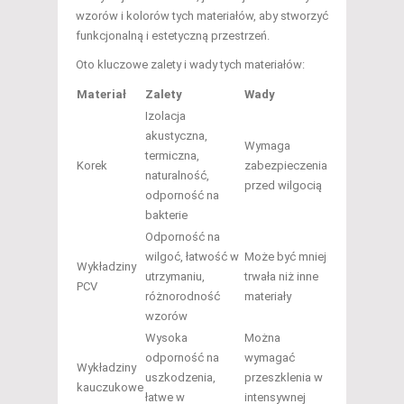
wzorów i kolorów tych materiałów, aby stworzyć
funkcjonalną i estetyczną przestrzeń.
Oto kluczowe zalety i wady tych materiałów:
Materiał
Zalety
Wady
Izolacja
akustyczna,
Wymaga
termiczna,
Korek
zabezpieczenia
naturalność,
przed wilgocią
odporność na
bakterie
Odporność na
wilgoć, łatwość w
Może być mniej
Wykładziny
utrzymaniu,
trwała niż inne
PCV
różnorodność
materiały
wzorów
Wysoka
Można
odporność na
wymagać
Wykładziny
uszkodzenia,
przeszklenia w
kauczukowe
łatwe w
intensywnej