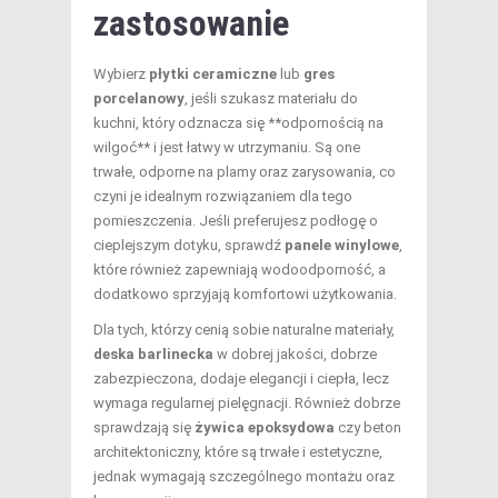
zastosowanie
Wybierz
płytki ceramiczne
lub
gres
porcelanowy
, jeśli szukasz materiału do
kuchni, który odznacza się **odpornością na
wilgoć** i jest łatwy w utrzymaniu. Są one
trwałe, odporne na plamy oraz zarysowania, co
czyni je idealnym rozwiązaniem dla tego
pomieszczenia. Jeśli preferujesz podłogę o
cieplejszym dotyku, sprawdź
panele winylowe
,
które również zapewniają wodoodporność, a
dodatkowo sprzyjają komfortowi użytkowania.
Dla tych, którzy cenią sobie naturalne materiały,
deska barlinecka
w dobrej jakości, dobrze
zabezpieczona, dodaje elegancji i ciepła, lecz
wymaga regularnej pielęgnacji. Również dobrze
sprawdzają się
żywica epoksydowa
czy beton
architektoniczny, które są trwałe i estetyczne,
jednak wymagają szczególnego montażu oraz