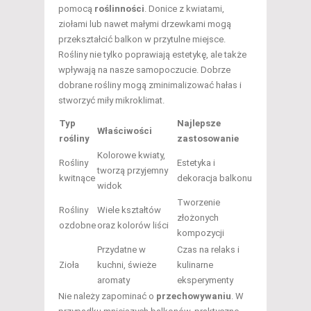
pomocą
roślinności
. Donice z kwiatami,
ziołami lub nawet małymi drzewkami mogą
przekształcić balkon w przytulne miejsce.
Rośliny nie tylko poprawiają estetykę, ale także
wpływają na nasze samopoczucie. Dobrze
dobrane rośliny mogą zminimalizować hałas i
stworzyć miły mikroklimat.
Typ
Najlepsze
Właściwości
rośliny
zastosowanie
Kolorowe kwiaty,
Rośliny
Estetyka i
tworzą przyjemny
kwitnące
dekoracja balkonu
widok
Tworzenie
Rośliny
Wiele kształtów
złożonych
ozdobne
oraz kolorów liści
kompozycji
Przydatne w
Czas na relaks i
Zioła
kuchni, świeże
kulinarne
aromaty
eksperymenty
Nie należy zapominać o
przechowywaniu
. W