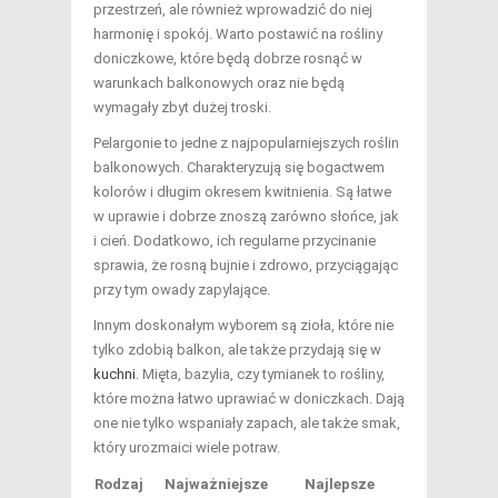
przestrzeń, ale również wprowadzić do niej
harmonię i spokój. Warto postawić na rośliny
doniczkowe, które będą dobrze rosnąć w
warunkach balkonowych oraz nie będą
wymagały zbyt dużej troski.
Pelargonie to jedne z najpopularniejszych roślin
balkonowych. Charakteryzują się bogactwem
kolorów i długim okresem kwitnienia. Są łatwe
w uprawie i dobrze znoszą zarówno słońce, jak
i cień. Dodatkowo, ich regularne przycinanie
sprawia, że rosną bujnie i zdrowo, przyciągając
przy tym owady zapylające.
Innym doskonałym wyborem są zioła, które nie
tylko zdobią balkon, ale także przydają się w
kuchni
. Mięta, bazylia, czy tymianek to rośliny,
które można łatwo uprawiać w doniczkach. Dają
one nie tylko wspaniały zapach, ale także smak,
który urozmaici wiele potraw.
Rodzaj
Najważniejsze
Najlepsze