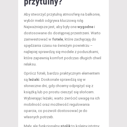
przytulny?
Aby stworzyć przytulną atmosferę na balkonie,
wybór mebli odgrywa kluczową rolę.
Najważniejsze jest, aby były one
wygodne
i
dostosowane do dostępnej przestrzeni. Warto
zainwestować w
fotele
, które zachęcają do
spędzania czasu na świeżym powietrzu –
najlepiej sprawdzą się modele z poduszkami,
które zapewnią komfort podczas długich chwil
relaksu.
Oprócz foteli, bardzo praktycznym elementem
są
leżaki
. Doskonale sprawdzą się w
słoneczne dni, gdy chcemy odprężyć się z
książką lub po prostu cieszyć się słońcem.
Wybierając leżaki, warto zwrócić uwagę na ich
mobilność oraz możliwość regulowania
oparcia, co pozwoli dostosować je do
własnych potrzeb.
Mały, ale funkcjonalny
stolik
to kolejny istotny