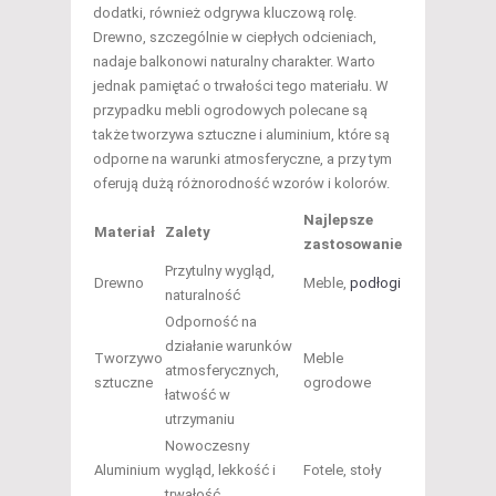
dodatki, również odgrywa kluczową rolę.
Drewno, szczególnie w ciepłych odcieniach,
nadaje balkonowi naturalny charakter. Warto
jednak pamiętać o trwałości tego materiału. W
przypadku mebli ogrodowych polecane są
także tworzywa sztuczne i aluminium, które są
odporne na warunki atmosferyczne, a przy tym
oferują dużą różnorodność wzorów i kolorów.
Najlepsze
Materiał
Zalety
zastosowanie
Przytulny wygląd,
Drewno
Meble,
podłogi
naturalność
Odporność na
działanie warunków
Tworzywo
Meble
atmosferycznych,
sztuczne
ogrodowe
łatwość w
utrzymaniu
Nowoczesny
Aluminium
wygląd, lekkość i
Fotele, stoły
trwałość