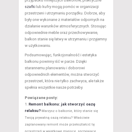
przypadku mniejszych balkonów, praktyczne
szafki
lub kufry mogą pomóc w organizacji
przestrzeni i utrzymaniu porządku. Dobrze, aby
były one wykonane z materiałów odpornych na
działanie warunków atmosferycznych. Stosując
odpowiednie meble oraz przechowywanie,
balkon stanie się łatwy w utrzymaniu i przyjemny
w użytkowaniu.
Podsumowując, funkcjonalność i estetyka
balkonu powinny iść w parze. Dzięki
starannemu planowaniu i doborowi
odpowiednich elementów, można stworzyć
przestrzeń, która nie tylko zachwyca, ale także
spełnia wszystkie nasze potrzeby.
Powiązane posty:
Remont balkonu: jak stworzyć oazę
relaksu?
Marzysz o balkonie, który stanie się
Twoją prywatną oazą relaksu? Właściwie
zaplanowany remont może przekształcić tę
przestrzeń w wyjątkowe miejsce, sprzyjające