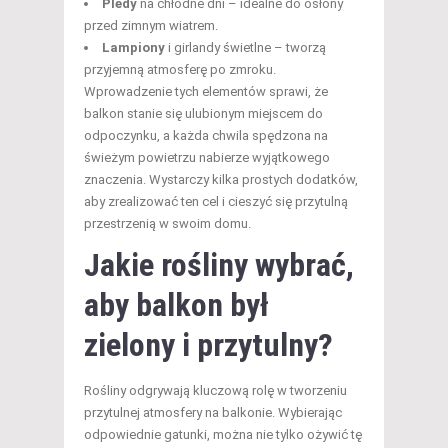
Pledy
na chłodne dni – idealne do osłony
przed zimnym wiatrem.
Lampiony
i girlandy świetlne – tworzą
przyjemną atmosferę po zmroku.
Wprowadzenie tych elementów sprawi, że
balkon stanie się ulubionym miejscem do
odpoczynku, a każda chwila spędzona na
świeżym powietrzu nabierze wyjątkowego
znaczenia. Wystarczy kilka prostych dodatków,
aby zrealizować ten cel i cieszyć się przytulną
przestrzenią w swoim domu.
Jakie rośliny wybrać,
aby balkon był
zielony i przytulny?
Rośliny odgrywają kluczową rolę w tworzeniu
przytulnej atmosfery na balkonie. Wybierając
odpowiednie gatunki, można nie tylko ożywić tę