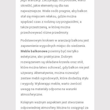
jego aranżacji. Zaczynając od podstaw, warto
określić, jakie elementy są dla nas
najważniejsze. Wiele osób pragnie, aby balkon
stał się miejscem relaksu, gdzie można
spędzać czas z rodziną czy przyjaciółmi, a
także przestrzenią, w której można
przechowywać różne przedmioty.
Podstawowym krokiem w aranżacji balkonu jest
zapewnienie wygodnych miejsc do siedzenia.
Meble balkonowe
powinny być nie tylko
estetyczne, ale i praktyczne. Dobrym
rozwiązaniem są składane krzesła oraz stół,
które można łatwo schować, gdy balkon nie jest
używany. Alternatywnie, można rozważyć
zestaw mebli ogrodowych, które dodadzą stylu
i wygody. Wybierając meble, warto zwrócić
uwagę na materiały odporne na warunki
atmosferyczne.
Kolejnym ważnym aspektem jest stworzenie
odpowiedniej atmosfery. Można to osiągnąć za