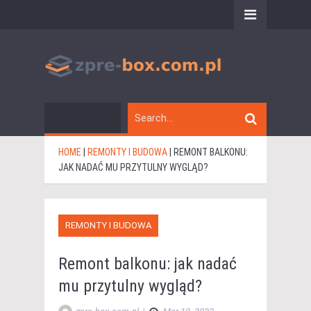
HOME
|
REMONTY I BUDOWA
|
REMONT BALKONU:
JAK NADAĆ MU PRZYTULNY WYGLĄD?
REMONTY I BUDOWA
Remont balkonu: jak nadać
mu przytulny wygląd?