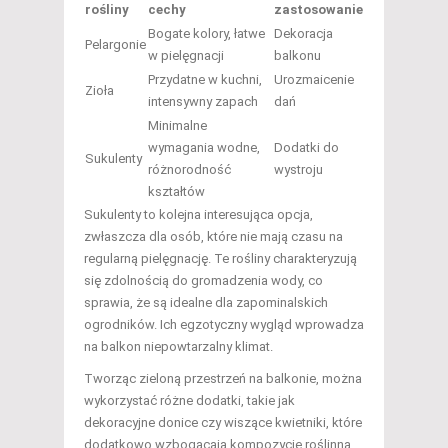
rośliny
cechy
zastosowanie
Bogate kolory, łatwe
Dekoracja
Pelargonie
w pielęgnacji
balkonu
Przydatne w kuchni,
Urozmaicenie
Zioła
intensywny zapach
dań
Minimalne
wymagania wodne,
Dodatki do
Sukulenty
różnorodność
wystroju
kształtów
Sukulenty to kolejna interesująca opcja,
zwłaszcza dla osób, które nie mają czasu na
regularną pielęgnację. Te rośliny charakteryzują
się zdolnością do gromadzenia wody, co
sprawia, że są idealne dla zapominalskich
ogrodników. Ich egzotyczny wygląd wprowadza
na balkon niepowtarzalny klimat.
Tworząc zieloną przestrzeń na balkonie, można
wykorzystać różne dodatki, takie jak
dekoracyjne donice czy wiszące kwietniki, które
dodatkowo wzbogacają kompozycję roślinną.