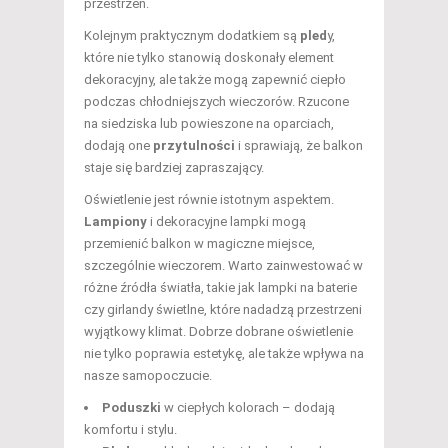
przestrzeń.
Kolejnym praktycznym dodatkiem są
pled
y,
które nie tylko stanowią doskonały element
dekoracyjny, ale także mogą zapewnić ciepło
podczas chłodniejszych wieczorów. Rzucone
na siedziska lub powieszone na oparciach,
dodają one
przytulności
i sprawiają, że balkon
staje się bardziej zapraszający.
Oświetlenie jest równie istotnym aspektem.
Lampiony
i dekoracyjne lampki mogą
przemienić balkon w magiczne miejsce,
szczególnie wieczorem. Warto zainwestować w
różne źródła światła, takie jak lampki na baterie
czy girlandy świetlne, które nadadzą przestrzeni
wyjątkowy klimat. Dobrze dobrane oświetlenie
nie tylko poprawia estetykę, ale także wpływa na
nasze samopoczucie.
Poduszki
w ciepłych kolorach – dodają
komfortu i stylu.