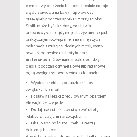
element wyposażenia balkonu. Idealnie nadaje
się do serwowania kawy, napojów czy
przekąsek podczas spotkań z przyjaciółmi.
Stolik może być składany, co ułatwia
przechowywanie, gdy nie jest używany, co jest
praktycznym rozwiązaniem na mniejszych
balkonach. Szukając idealnych mebli, warto
również pomyśleć o ich
stylu
oraz
materiałach
. Drewniane meble dodadzą
ciepła, podczas gdy metalowe lub rattanowe
będą wyglądały nowocześnie i elegancko.
Wybieraj meble z poduszkami, aby
zwiększyć komfort.
Postaw na leżaki z regulowanym oparciem
dla większej wygody.
Dodaj mały stolik, aby stworzyć strefę
relaksu z napojami i przekąskami.
Dbaj o spójność stylu mebli z resztą
dekoracji balkonu.
Przy odpowiednim doborze mebli, balkon stanie