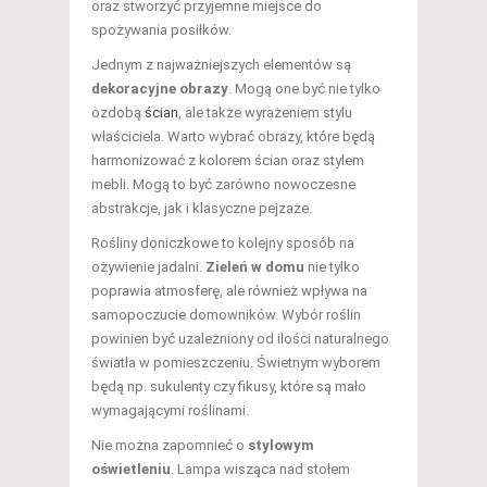
oraz stworzyć przyjemne miejsce do
spożywania posiłków.
Jednym z najważniejszych elementów są
dekoracyjne obrazy
. Mogą one być nie tylko
ozdobą
ścian
, ale także wyrażeniem stylu
właściciela. Warto wybrać obrazy, które będą
harmonizować z kolorem ścian oraz stylem
mebli. Mogą to być zarówno nowoczesne
abstrakcje, jak i klasyczne pejzaże.
Rośliny doniczkowe to kolejny sposób na
ożywienie jadalni.
Zieleń w domu
nie tylko
poprawia atmosferę, ale również wpływa na
samopoczucie domowników. Wybór roślin
powinien być uzależniony od ilości naturalnego
światła w pomieszczeniu. Świetnym wyborem
będą np. sukulenty czy fikusy, które są mało
wymagającymi roślinami.
Nie można zapomnieć o
stylowym
oświetleniu
. Lampa wisząca nad stołem