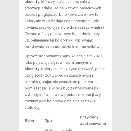
akcenty
, które zyskują na znaczeniu w
aranżacji jadalni. Od delikatnych pastelowych
odcieni po głębsze, butelkowe zielenie – te
kolory nie tylko dodają życia przestrzeni, ale
również przywołują naturę do naszego wnętrza.
Zielone rośliny doniczkowe będą doskonałym
uzupełnieniem tej kolorystyki, wpływając
pozytywnie na samopoczucie domowników.
Oprócz stonowanych barw, w jadalniach 2023
roku pojawiają się również
intensywne
akcenty
. Kolory, takie jak żywa czerwień, granat
czy głęboki żółty, wprowadzają energię i
charakter, stając się centralnym punktem
pomieszczenia. Mogą być zastosowane na
wybranych ścianach, w postaci dekoracji czy
również jako kolorowe detale na zastawie
stołowej.
Przykłady
Kolor
Opis
zastosowania
Neutralny, ciepły