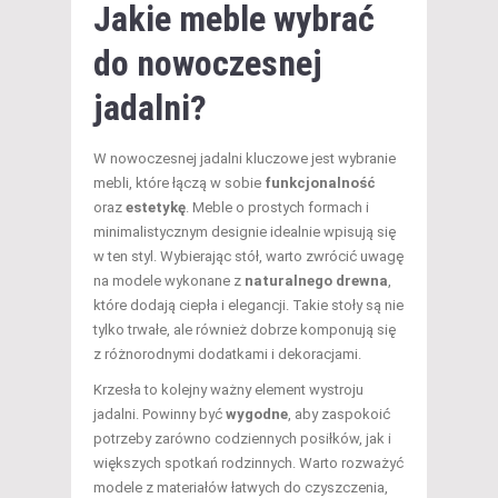
Jakie meble wybrać
do nowoczesnej
jadalni?
W nowoczesnej jadalni kluczowe jest wybranie
mebli, które łączą w sobie
funkcjonalność
oraz
estetykę
. Meble o prostych formach i
minimalistycznym designie idealnie wpisują się
w ten styl. Wybierając stół, warto zwrócić uwagę
na modele wykonane z
naturalnego drewna
,
które dodają ciepła i elegancji. Takie stoły są nie
tylko trwałe, ale również dobrze komponują się
z różnorodnymi dodatkami i dekoracjami.
Krzesła to kolejny ważny element wystroju
jadalni. Powinny być
wygodne
, aby zaspokoić
potrzeby zarówno codziennych posiłków, jak i
większych spotkań rodzinnych. Warto rozważyć
modele z materiałów łatwych do czyszczenia,