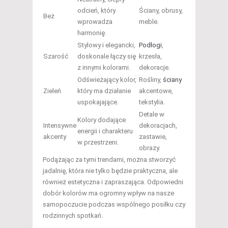
odcień, który
Ściany, obrusy,
Beż
wprowadza
meble.
harmonię.
Stylowy i elegancki,
Podłogi
,
Szarość
doskonale łączy się
krzesła,
z innymi kolorami.
dekoracje.
Odświeżający kolor,
Rośliny,
ściany
Zieleń
który ma działanie
akcentowe,
uspokajające.
tekstylia.
Detale w
Kolory dodające
Intensywne
dekoracjach,
energii i charakteru
akcenty
zastawie,
w przestrzeni.
obrazy.
Podążając za tymi trendami, można stworzyć
jadalnię, która nie tylko będzie praktyczna, ale
również estetyczna i zapraszająca. Odpowiedni
dobór kolorów ma ogromny wpływ na nasze
samopoczucie podczas wspólnego posiłku czy
rodzinnych spotkań.