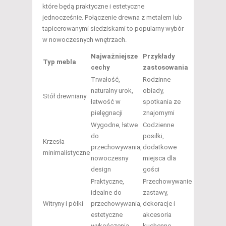
które będą praktyczne i estetyczne
jednocześnie. Połączenie drewna z metalem lub
tapicerowanymi siedziskami to popularny wybór
w nowoczesnych wnętrzach.
Najważniejsze
Przykłady
Typ mebla
cechy
zastosowania
Trwałość,
Rodzinne
naturalny urok,
obiady,
Stół drewniany
łatwość w
spotkania ze
pielęgnacji
znajomymi
Wygodne, łatwe
Codzienne
do
posiłki,
Krzesła
przechowywania,
dodatkowe
minimalistyczne
nowoczesny
miejsca dla
design
gości
Praktyczne,
Przechowywanie
idealne do
zastawy,
Witryny i półki
przechowywania,
dekoracje i
estetyczne
akcesoria
wykończenia
kuchenne