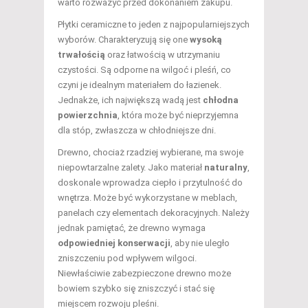
warto rozważyć przed dokonaniem zakupu.
Płytki ceramiczne to jeden z najpopularniejszych
wyborów. Charakteryzują się one
wysoką
trwałością
oraz łatwością w utrzymaniu
czystości. Są odporne na wilgoć i pleśń, co
czyni je idealnym materiałem do łazienek.
Jednakże, ich największą wadą jest
chłodna
powierzchnia
, która może być nieprzyjemna
dla stóp, zwłaszcza w chłodniejsze dni.
Drewno, chociaż rzadziej wybierane, ma swoje
niepowtarzalne zalety. Jako materiał
naturalny
,
doskonale wprowadza ciepło i przytulność do
wnętrza. Może być wykorzystane w meblach,
panelach czy elementach dekoracyjnych. Należy
jednak pamiętać, że drewno wymaga
odpowiedniej konserwacji
, aby nie uległo
zniszczeniu pod wpływem wilgoci.
Niewłaściwie zabezpieczone drewno może
bowiem szybko się zniszczyć i stać się
miejscem rozwoju pleśni.