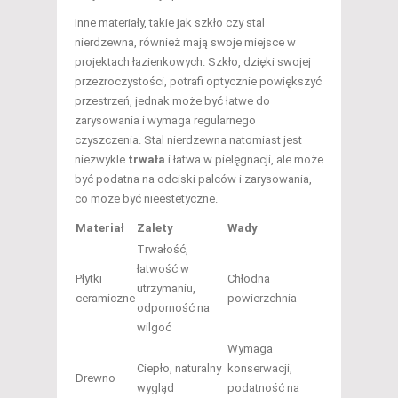
Inne materiały, takie jak szkło czy stal
nierdzewna, również mają swoje miejsce w
projektach łazienkowych. Szkło, dzięki swojej
przezroczystości, potrafi optycznie powiększyć
przestrzeń, jednak może być łatwe do
zarysowania i wymaga regularnego
czyszczenia. Stal nierdzewna natomiast jest
niezwykle
trwała
i łatwa w pielęgnacji, ale może
być podatna na odciski palców i zarysowania,
co może być nieestetyczne.
Materiał
Zalety
Wady
Trwałość,
łatwość w
Płytki
Chłodna
utrzymaniu,
ceramiczne
powierzchnia
odporność na
wilgoć
Wymaga
Ciepło, naturalny
konserwacji,
Drewno
wygląd
podatność na