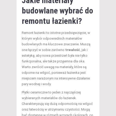
Jakie materiały
budowlane wybrać do
remontu łazienki?
Remont łazienki to istotne przedsięwzięcie, w
którym wybór odpowiednich materiałów
budowlanych ma kluczowe znaczenie. Muszą
one łączyć w sobie zarówno
trwałość
, jak i
estetykę, aby nowa przestrzeń była nie tylko
funkcjonalna, ale także przyjemna dla oka.
Warto zwrócić uwagę na materiały, które są
odporne na wilgoć, ponieważ łazienka jest
miejscem narażonym na intensywne działanie
pary wodnej i wody.
Płytki ceramiczne to jeden z najczęściej
wybieranych materiałów do łazienek.
Charakteryzują się dużą odpornością na wilgoć
oraz łatwością w utrzymaniu czystości. Mogą
być dostępne w różnych wzorach i kolorach, co