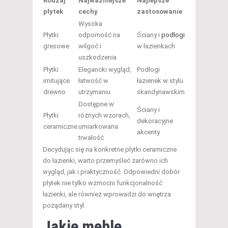
Rodzaj
Najważniejsze
Najlepsze
płytek
cechy
zastosowanie
Wysoka
Płytki
odporność na
Ściany i
podłogi
gresowe
wilgoć i
w łazienkach
uszkodzenia
Płytki
Elegancki wygląd,
Podłogi
imitujące
łatwość w
łazienek w stylu
drewno
utrzymaniu
skandynawskim
Dostępne w
Ściany i
Płytki
różnych wzorach,
dekoracyjne
ceramiczne
umiarkowana
akcenty
trwałość
Decydując się na konkretne płytki ceramiczne
do łazienki, warto przemyśleć zarówno ich
wygląd, jak i praktyczność. Odpowiedni dobór
płytek nie tylko wzmocni funkcjonalność
łazienki, ale również wprowadzi do wnętrza
pożądany styl.
Jakie meble