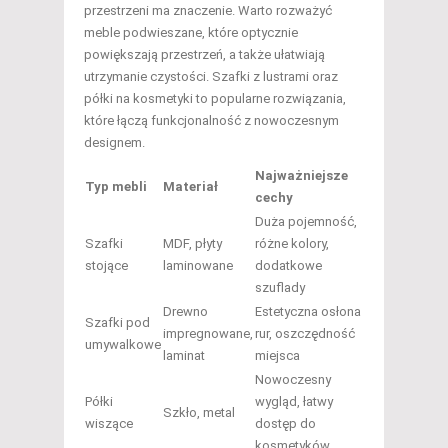
przestrzeni ma znaczenie. Warto rozważyć
meble podwieszane, które optycznie
powiększają przestrzeń, a także ułatwiają
utrzymanie czystości. Szafki z lustrami oraz
półki na kosmetyki to popularne rozwiązania,
które łączą funkcjonalność z nowoczesnym
designem.
Najważniejsze
Typ mebli
Materiał
cechy
Duża pojemność,
Szafki
MDF, płyty
różne kolory,
stojące
laminowane
dodatkowe
szuflady
Drewno
Estetyczna osłona
Szafki pod
impregnowane,
rur, oszczędność
umywalkowe
laminat
miejsca
Nowoczesny
Półki
wygląd, łatwy
Szkło, metal
wiszące
dostęp do
kosmetyków