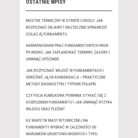
OSTATNIE WPISY
MOSTEK TERMICZNY W STREFIE COKOŁU: JAK
ROZPOZNAĆ OBJAWY I SKUTECZNIE SPRAWDZIĆ
IZOLACJĘ FUNDAMENTU
HARMONOGRAM PRAC FUNDAMENTOWYCH KROK
PO KROKU: JAK ZAPLANOWAĆ TERMINY, ZASOBY I
UNIKNĄĆ OPÓŹNIEŃ
JAK ROZPOZNAĆ WILGOĆ W FUNDAMENTACH I
ODRÓŻNIĆ JĄ OD KONDENSACJI – PRAKTYCZNE
METODY DIAGNOSTYKI I TYPOWE PUŁAPKI
CZY FOLIA KUBEŁKOWA POWINNA STYKAĆ SIĘ Z
OCIEPLENIEM FUNDAMENTU I JAK UNIKNĄĆ RYZYKA
WILGOCI ORAZ PLEŚNI?
ILE WARSTW MASY BITUMICZNEJ NA
FUNDAMENTY WYBRAĆ W ZALEŻNOŚCI OD
WARUNKÓW GRUNTOWO-WODNYCH I TYPU