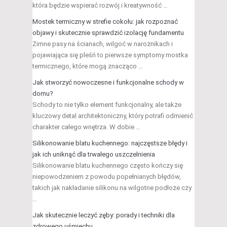
która będzie wspierać rozwój i kreatywność …
Mostek termiczny w strefie cokołu: jak rozpoznać
objawy i skutecznie sprawdzić izolację fundamentu
Zimne pasy na ścianach, wilgoć w narożnikach i
pojawiająca się pleśń to pierwsze symptomy mostka
termicznego, które mogą znacząco …
Jak stworzyć nowoczesne i funkcjonalne schody w
domu?
Schody to nie tylko element funkcjonalny, ale także
kluczowy detal architektoniczny, który potrafi odmienić
charakter całego wnętrza. W dobie …
Silikonowanie blatu kuchennego: najczęstsze błędy i
jak ich uniknąć dla trwałego uszczelnienia
Silikonowanie blatu kuchennego często kończy się
niepowodzeniem z powodu popełnianych błędów,
takich jak nakładanie silikonu na wilgotne podłoże czy
…
Jak skutecznie leczyć zęby: porady i techniki dla
zdrowego uśmiechu