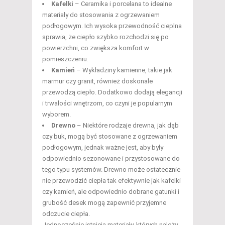
Kafelki
– Ceramika i porcelana to idealne
materiały do stosowania z ogrzewaniem
podłogowym. Ich wysoka przewodność cieplna
sprawia, że ciepło szybko rozchodzi się po
powierzchni, co zwiększa komfort w
pomieszczeniu.
Kamień
– Wykładziny kamienne, takie jak
marmur czy granit, również doskonale
przewodzą ciepło. Dodatkowo dodają elegancji
i trwałości wnętrzom, co czyni je popularnym
wyborem.
Drewno
– Niektóre rodzaje drewna, jak dąb
czy buk, mogą być stosowane z ogrzewaniem
podłogowym, jednak ważne jest, aby były
odpowiednio sezonowane i przystosowane do
tego typu systemów. Drewno może ostatecznie
nie przewodzić ciepła tak efektywnie jak kafelki
czy kamień, ale odpowiednio dobrane gatunki i
grubość desek mogą zapewnić przyjemne
odczucie ciepła.
Jednocześnie istnieją materiały, których należy