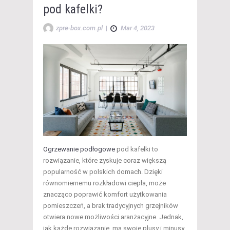
pod kafelki?
zpre-box.com.pl
|
Mar 4, 2023
Ogrzewanie podłogowe
pod kafelki to
rozwiązanie, które zyskuje coraz większą
popularność w polskich domach. Dzięki
równomiernemu rozkładowi ciepła, może
znacząco poprawić komfort użytkowania
pomieszczeń, a brak tradycyjnych grzejników
otwiera nowe możliwości aranżacyjne. Jednak,
jak każde rozwiązanie, ma swoje plusy i minusy.