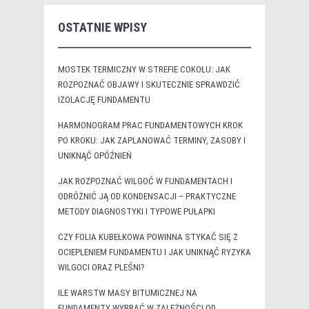
OSTATNIE WPISY
MOSTEK TERMICZNY W STREFIE COKOŁU: JAK
ROZPOZNAĆ OBJAWY I SKUTECZNIE SPRAWDZIĆ
IZOLACJĘ FUNDAMENTU
HARMONOGRAM PRAC FUNDAMENTOWYCH KROK
PO KROKU: JAK ZAPLANOWAĆ TERMINY, ZASOBY I
UNIKNĄĆ OPÓŹNIEŃ
JAK ROZPOZNAĆ WILGOĆ W FUNDAMENTACH I
ODRÓŻNIĆ JĄ OD KONDENSACJI – PRAKTYCZNE
METODY DIAGNOSTYKI I TYPOWE PUŁAPKI
CZY FOLIA KUBEŁKOWA POWINNA STYKAĆ SIĘ Z
OCIEPLENIEM FUNDAMENTU I JAK UNIKNĄĆ RYZYKA
WILGOCI ORAZ PLEŚNI?
ILE WARSTW MASY BITUMICZNEJ NA
FUNDAMENTY WYBRAĆ W ZALEŻNOŚCI OD