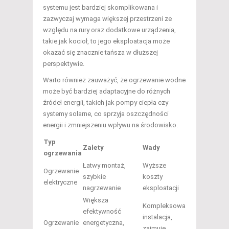
systemu jest bardziej skomplikowana i
zazwyczaj wymaga większej przestrzeni ze
względu na rury oraz dodatkowe urządzenia,
takie jak kocioł, to jego eksploatacja może
okazać się znacznie tańsza w dłuższej
perspektywie.
Warto również zauważyć, że ogrzewanie wodne
może być bardziej adaptacyjne do różnych
źródeł energii, takich jak pompy ciepła czy
systemy solarne, co sprzyja oszczędności
energii i zmniejszeniu wpływu na środowisko.
Typ
Zalety
Wady
ogrzewania
Łatwy montaż,
Wyższe
Ogrzewanie
szybkie
koszty
elektryczne
nagrzewanie
eksploatacji
Większa
Kompleksowa
efektywność
instalacja,
Ogrzewanie
energetyczna,
zajmuje