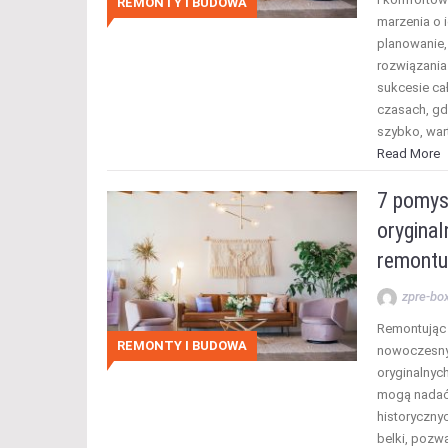
REMONTY I BUDOWA
marzenia o 
planowanie,
rozwiązani
sukcesie ca
czasach, gdy
szybko, war
Read More
7 pomys
oryginal
remontu
zpre-bo
Remontując 
REMONTY I BUDOWA
nowoczesnyc
oryginalnyc
mogą nadać 
historycznyc
belki, pozwa