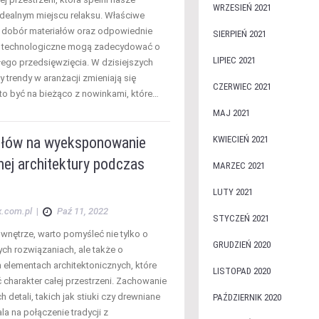
WRZESIEŃ 2021
idealnym miejscu relaksu. Właściwe
 dobór materiałów oraz odpowiednie
SIERPIEŃ 2021
a technologiczne mogą zadecydować o
LIPIEC 2021
łego przedsięwzięcia. W dzisiejszych
 trendy w aranżacji zmieniają się
CZERWIEC 2021
to być na bieżąco z nowinkami, które…
MAJ 2021
łów na wyeksponowanie
KWIECIEŃ 2021
nej architektury podczas
MARZEC 2021
LUTY 2021
x.com.pl
|
Paź 11, 2022
STYCZEŃ 2021
wnętrze, warto pomyśleć nie tylko o
GRUDZIEŃ 2020
h rozwiązaniach, ale także o
h elementach architektonicznych, które
LISTOPAD 2020
charakter całej przestrzeni. Zachowanie
h detali, takich jak stiuki czy drewniane
PAŹDZIERNIK 2020
la na połączenie tradycji z