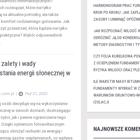
ularność minimalistycznych i
HARMONOGRAM PRAC FU
h rozwiązań, które nie tylko
KROK PO KROKU: JAK ZAP
 na aktualne potrzeby, ale także
ZASOBY I UNIKNĄĆ OPÓŹNI
 komfort codziennego gotowania. Jak
yć przestrzeń, która będzie nie tylko
JAK ROZPOZNAĆ WILGOĆ 
 i praktyczna? Wybór odpowiednich
ODRÓŻNIĆ JĄ OD KONDENS
…
METODY DIAGNOSTYKI I T
CZY FOLIA KUBEŁKOWA PO
 zalety i wady
Z OCIEPLENIEM FUNDAMENT
RYZYKA WILGOCI ORAZ PLE
tania energii słonecznej w
ILE WARSTW MASY BITUMI
FUNDAMENTY WYBRAĆ W Z
x.com.pl
|
Paź 21, 2022
WARUNKÓW GRUNTOWO-WO
IZOLACJI
j osób decyduje się na wykorzystanie
necznej w swoich domach, dostrzegając
zyści, jak i pewne ograniczenia tego
. Dzięki systemom fotowoltaicznym
NAJNOWSZE KOME
ąco obniżyć rachunki za energię i
emisję gazów cieplarnianych, co wpływa