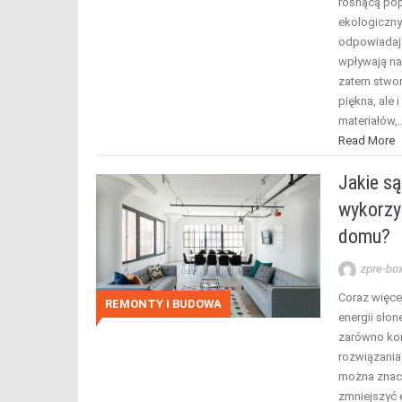
rosnącą pop
ekologicznyc
odpowiadają
wpływają na
zatem stworz
piękna, ale
materiałów,
Read More
Jakie są
wykorzys
domu?
zpre-bo
Coraz więce
REMONTY I BUDOWA
energii sło
zarówno kor
rozwiązania
można znacz
zmniejszyć 