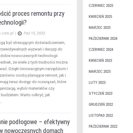
CZERWIEC 2025
ościć proces remontu przy
KWIECIEŃ 2025
echnologii?
MARZEC 2025
x.com.pl
|
Paź 15, 2022
PAŹDZIERNIK 2024
gą być stresującym doświadczeniem,
rzewidywalnych wyzwań i decyzji do
CZERWIEC 2024
 dobie nowoczesnych technologii
KWIECIEŃ 2023
jednak, że wiele z tych trudności można
wać. Dzięki innowacyjnym narzędziom i
MARZEC 2023
 zarówno osoby planujące remont, jak i
ają teraz dostęp do rozwiązań, które
LUTY 2023
ganizację, wybór materiałów czy
STYCZEŃ 2023
 budżetem. Warto odkryć, jak
a…
GRUDZIEŃ 2022
LISTOPAD 2022
nie podłogowe – efektywny
PAŹDZIERNIK 2022
w nowoczesnych domach