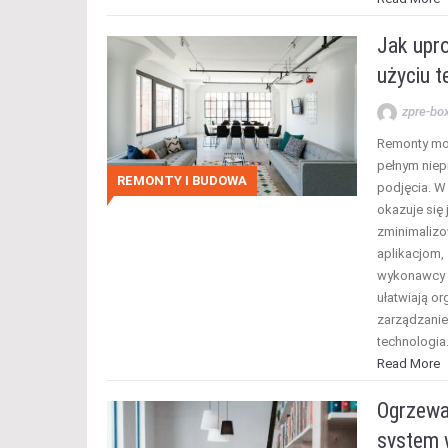
Jak upr
użyciu t
zpre-bo
Remonty mo
pełnym niep
REMONTY I BUDOWA
podjęcia. W
okazuje się 
zminimalizo
aplikacjom,
wykonawcy m
ułatwiają or
zarządzanie
technologi
Read More
Ogrzewa
system 