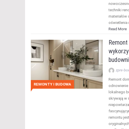
nowoczesnoś
techniki re
materiałów 
oświetleni
Read More
Remont 
wykorzys
budowni
zpre-bo
Remont domu
REMONTY I BUDOWA
odnowienie p
lokalnego b
skrywają w s
niepowtarza
fascynując
remontu jes
oryginalnych