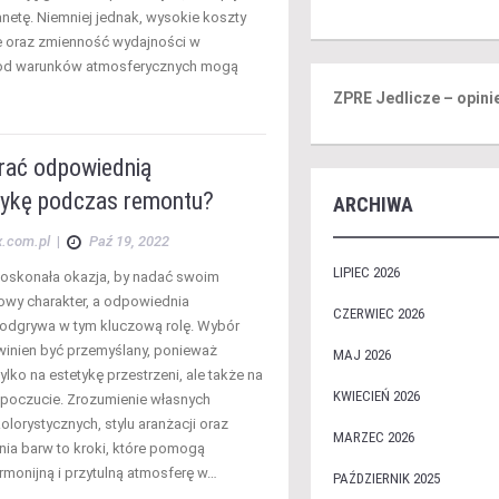
anetę. Niemniej jednak, wysokie koszty
 oraz zmienność wydajności w
 od warunków atmosferycznych mogą
ZPRE Jedlicze – opini
rać odpowiednią
tykę podczas remontu?
ARCHIWA
x.com.pl
|
Paź 19, 2022
LIPIEC 2026
oskonała okazja, by nadać swoim
wy charakter, a odpowiednia
CZERWIEC 2026
 odgrywa w tym kluczową rolę. Wybór
inien być przemyślany, ponieważ
MAJ 2026
ylko na estetykę przestrzeni, ale także na
KWIECIEŃ 2026
poczucie. Zrozumienie własnych
kolorystycznych, stylu aranżacji oraz
MARZEC 2026
nia barw to kroki, które pomogą
rmonijną i przytulną atmosferę w…
PAŹDZIERNIK 2025