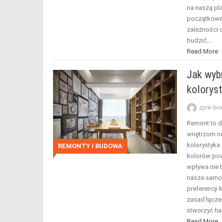
na naszą pl
początkowe
zależności
budzić…
Read More
Jak wyb
kolorys
zpre-bo
Remont to d
wnętrzom no
kolorystyka
REMONTY I BUDOWA
kolorów pow
wpływa nie t
nasze samo
preferencji 
zasad łącze
stworzyć ha
Read More