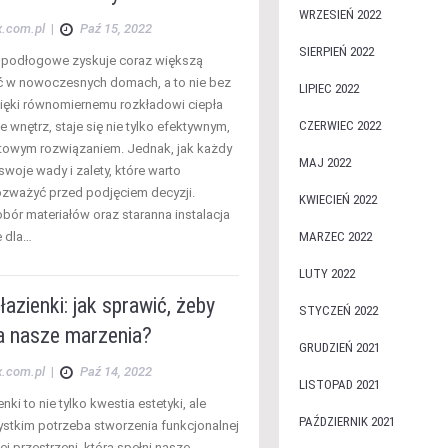
WRZESIEŃ 2022
x.com.pl
|
Paź 15, 2022
SIERPIEŃ 2022
 podłogowe zyskuje coraz większą
 w nowoczesnych domach, a to nie bez
LIPIEC 2022
ęki równomiernemu rozkładowi ciepła
CZERWIEC 2022
e wnętrz, staje się nie tylko efektywnym,
rtowym rozwiązaniem. Jednak, jak każdy
MAJ 2022
woje wady i zalety, które warto
ozważyć przed podjęciem decyzji.
KWIECIEŃ 2022
bór materiałów oraz staranna instalacja
 dla…
MARZEC 2022
LUTY 2022
azienki: jak sprawić, żeby
STYCZEŃ 2022
ła nasze marzenia?
GRUDZIEŃ 2021
x.com.pl
|
Paź 14, 2022
LISTOPAD 2021
nki to nie tylko kwestia estetyki, ale
PAŹDZIERNIK 2021
stkim potrzeba stworzenia funkcjonalnej
j przestrzeni, która spełni nasze