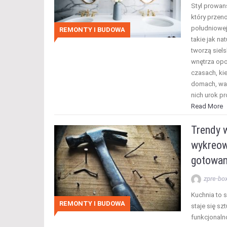
Styl prowans
który przen
południowej
REMONTY I BUDOWA
takie jak na
tworzą siel
wnętrza opo
czasach, ki
domach, war
nich urok pr
Read More
Trendy w
wykreow
gotowan
zpre-bo
Kuchnia to 
REMONTY I BUDOWA
staje się sz
funkcjonaln