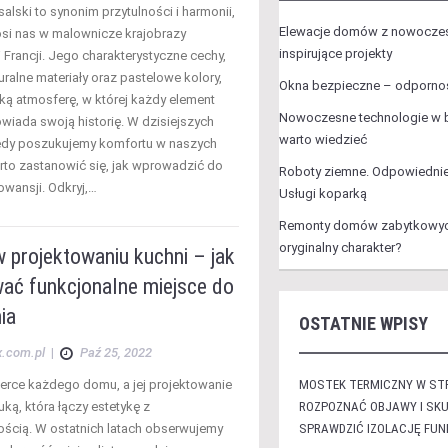
alski to synonim przytulności i harmonii,
Elewacje domów z nowocze
osi nas w malownicze krajobrazy
inspirujące projekty
 Francji. Jego charakterystyczne cechy,
turalne materiały oraz pastelowe kolory,
Okna bezpieczne – odporno
ską atmosferę, w której każdy element
Nowoczesne technologie w 
wiada swoją historię. W dzisiejszych
warto wiedzieć
edy poszukujemy komfortu w naszych
to zastanowić się, jak wprowadzić do
Roboty ziemne. Odpowiednie
owansji. Odkryj,…
Usługi koparką
Remonty domów zabytkowyc
oryginalny charakter?
 projektowaniu kuchni – jak
ać funkcjonalne miejsce do
ia
OSTATNIE WPISY
x.com.pl
|
Paź 25, 2022
serce każdego domu, a jej projektowanie
MOSTEK TERMICZNY W STR
tuką, która łączy estetykę z
ROZPOZNAĆ OBJAWY I SKU
ością. W ostatnich latach obserwujemy
SPRAWDZIĆ IZOLACJĘ FU