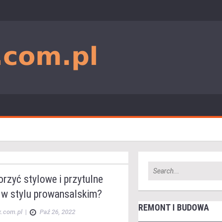
rzyć stylowe i przytulne
 w stylu prowansalskim?
REMONT I BUDOWA
x.com.pl
|
Paź 26, 2022