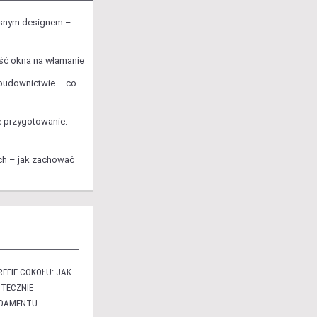
snym designem –
ść okna na włamanie
budownictwie – co
 przygotowanie.
h – jak zachować
EFIE COKOŁU: JAK
TECZNIE
NDAMENTU