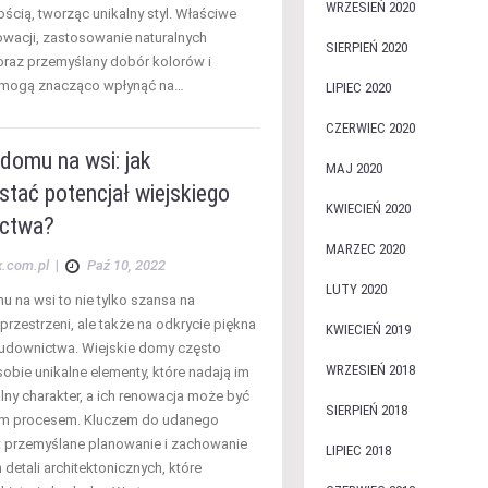
WRZESIEŃ 2020
cią, tworząc unikalny styl. Właściwe
nowacji, zastosowanie naturalnych
SIERPIEŃ 2020
oraz przemyślany dobór kolorów i
a mogą znacząco wpłynąć na…
LIPIEC 2020
CZERWIEC 2020
domu na wsi: jak
MAJ 2020
tać potencjał wiejskiego
KWIECIEŃ 2020
ctwa?
MARZEC 2020
x.com.pl
|
Paź 10, 2022
LUTY 2020
 na wsi to nie tylko szansa na
rzestrzeni, ale także na odkrycie piękna
KWIECIEŃ 2019
udownictwa. Wiejskie domy często
WRZESIEŃ 2018
obie unikalne elementy, które nadają im
lny charakter, a ich renowacja może być
SIERPIEŃ 2018
ym procesem. Kluczem do udanego
t przemyślane planowanie i zachowanie
LIPIEC 2018
 detali architektonicznych, które