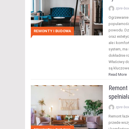
zpre-bo
Ogrzewanie
popularność
powodu. Dzi
REMONTY I BUDOWA
oraz estetyc
ale i komfo
system, ma s
dokładnie r
Właściwy do
są kluczowe
Read More
Remont ł
spełnia
zpre-bo
Remont łazie
przede wszy
i komfortowe