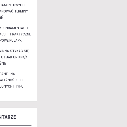
NDAMENTOWYCH
LANOWAĆ TERMINY,
EŃ
W FUNDAMENTACH I
ACJI – PRAKTYCZNE
YPOWE PUŁAPKI
WINNA STYKAĆ SIĘ
U I JAK UNIKNĄĆ
ŚNI?
CZNEJ NA
ALEŻNOŚCI OD
DNYCH I TYPU
NTARZE