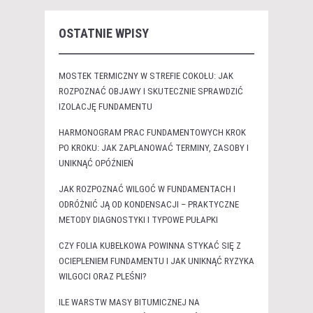
OSTATNIE WPISY
MOSTEK TERMICZNY W STREFIE COKOŁU: JAK
ROZPOZNAĆ OBJAWY I SKUTECZNIE SPRAWDZIĆ
IZOLACJĘ FUNDAMENTU
HARMONOGRAM PRAC FUNDAMENTOWYCH KROK
PO KROKU: JAK ZAPLANOWAĆ TERMINY, ZASOBY I
UNIKNĄĆ OPÓŹNIEŃ
JAK ROZPOZNAĆ WILGOĆ W FUNDAMENTACH I
ODRÓŻNIĆ JĄ OD KONDENSACJI – PRAKTYCZNE
METODY DIAGNOSTYKI I TYPOWE PUŁAPKI
CZY FOLIA KUBEŁKOWA POWINNA STYKAĆ SIĘ Z
OCIEPLENIEM FUNDAMENTU I JAK UNIKNĄĆ RYZYKA
WILGOCI ORAZ PLEŚNI?
ILE WARSTW MASY BITUMICZNEJ NA