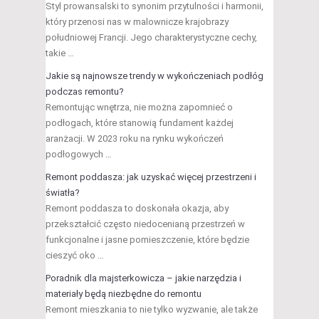
Styl prowansalski to synonim przytulności i harmonii,
który przenosi nas w malownicze krajobrazy
południowej Francji. Jego charakterystyczne cechy,
takie …
Jakie są najnowsze trendy w wykończeniach podłóg
podczas remontu?
Remontując wnętrza, nie można zapomnieć o
podłogach, które stanowią fundament każdej
aranżacji. W 2023 roku na rynku wykończeń
podłogowych …
Remont poddasza: jak uzyskać więcej przestrzeni i
światła?
Remont poddasza to doskonała okazja, aby
przekształcić często niedocenianą przestrzeń w
funkcjonalne i jasne pomieszczenie, które będzie
cieszyć oko …
Poradnik dla majsterkowicza – jakie narzędzia i
materiały będą niezbędne do remontu
Remont mieszkania to nie tylko wyzwanie, ale także