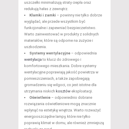
uszczelki minimalizują straty ciepła oraz
redukują hałas z zewnątrz.
Klamki i zamki
– powinny nie tylko dobrze
wyglądać, ale przede wszystkim być
funkcjonalne i zapewniać bezpieczeństwo.
Warto zainwestować w produkty z solidnych
materiałów, które są odporne na zużycie i
uszkodzenia.
Systemy wentylacyjne
– odpowiednia
wentylacja
to klucz do zdrowego i
komfortowego mieszkania. Dobre systemy
wentylacyjne poprawiają jakość powietrza w
pomieszczeniach, a także zapobiegają
gromadzeniu się wilgoci, co jest istotne dla
utrzymania niskich
kosztów
eksploatacji.
Oświetlenie
– odpowiednio dobrane
rozwiązania oświetleniowe mogą znacznie
wpłynąć na estetykę wnętrza. Warto rozważyć
energooszczędne lampy, które nie tylko
poprawią klimat w domu, ale również zmniejszą