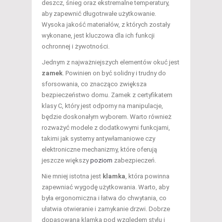
deszcz, śnieg oraz ekstremalne temperatury,
aby zapewnić długotrwałe użytkowanie.
Wysoka jakość materiałów, z których zostały
wykonane, jest kluczowa dla ich funkcji
ochronnej i żywotności.
Jednym z najważniejszych elementów okuć jest
zamek
. Powinien on być solidny i trudny do
sforsowania, co znacząco zwiększa
bezpieczeństwo domu. Zamek z certyfikatem
klasy C, który jest odporny na manipulacje,
będzie doskonałym wyborem. Warto również
rozważyć modele z dodatkowymi funkcjami,
takimi jak systemy antywłamaniowe czy
elektroniczne mechanizmy, które oferują
jeszcze większy
poziom
zabezpieczeń.
Nie mniej istotna jest
klamka
, która powinna
zapewniać wygodę użytkowania. Warto, aby
była ergonomiczna i łatwa do chwytania, co
ułatwia otwieranie i zamykanie drzwi. Dobrze
dopasowana klamka pod względem stylu i