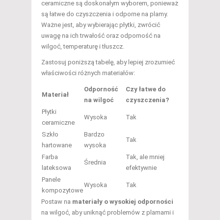
ceramiczne są doskonałym wyborem, ponieważ
są łatwe do czyszczenia i odporne na plamy.
Ważne jest, aby wybierając płytki, zwrócić
uwagę na ich trwałość oraz odporność na
wilgoć, temperaturę i tłuszcz.
Zastosuj poniższą tabelę, aby lepiej zrozumieć
właściwości różnych materiałów:
Odporność
Czy łatwe do
Materiał
na wilgoć
czyszczenia?
Płytki
Wysoka
Tak
ceramiczne
Szkło
Bardzo
Tak
hartowane
wysoka
Farba
Tak, ale mniej
Średnia
lateksowa
efektywnie
Panele
Wysoka
Tak
kompozytowe
Postaw na
materiały o wysokiej odporności
na wilgoć, aby uniknąć problemów z plamami i