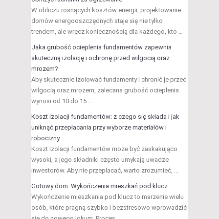
W obliczu rosnących kosztów energii, projektowanie
domów energooszczędnych staje się nie tylko
trendem, ale wręcz koniecznością dla każdego, kto …
Jaka grubość ocieplenia fundamentów zapewnia
skuteczną izolację i ochronę przed wilgocią oraz
mrozem?
Aby skutecznie izolować fundamenty i chronić je przed
wilgocią oraz mrozem, zalecana grubość ocieplenia
wynosi od 10 do 15 …
Koszt izolacji fundamentów: z czego się składa i jak
uniknąć przepłacania przy wyborze materiałów i
robocizny
Koszt izolacji fundamentów może być zaskakująco
wysoki, a jego składniki często umykają uwadze
inwestorów. Aby nie przepłacać, warto zrozumieć, …
Gotowy dom. Wykończenia mieszkań pod klucz
Wykończenie mieszkania pod klucz to marzenie wielu
osób, które pragną szybko i bezstresowo wprowadzić
się do nowego lokum. Proces …