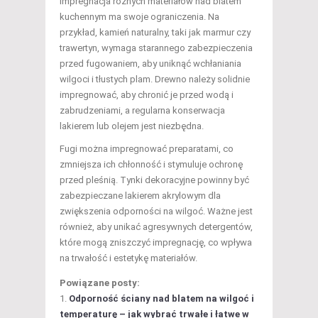
Impregnacja różnych materiałów nad blatem
kuchennym ma swoje ograniczenia. Na
przykład, kamień naturalny, taki jak marmur czy
trawertyn, wymaga starannego zabezpieczenia
przed fugowaniem, aby uniknąć wchłaniania
wilgoci i tłustych plam. Drewno należy solidnie
impregnować, aby chronić je przed wodą i
zabrudzeniami, a regularna konserwacja
lakierem lub olejem jest niezbędna.
Fugi można impregnować preparatami, co
zmniejsza ich chłonność i stymuluje ochronę
przed pleśnią. Tynki dekoracyjne powinny być
zabezpieczane lakierem akrylowym dla
zwiększenia odporności na wilgoć. Ważne jest
również, aby unikać agresywnych detergentów,
które mogą zniszczyć impregnację, co wpływa
na trwałość i estetykę materiałów.
Powiązane posty:
Odporność ściany nad blatem na wilgoć i
temperaturę – jak wybrać trwałe i łatwe w