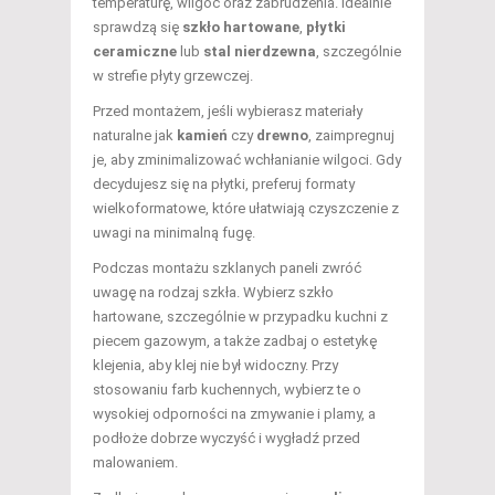
temperaturę, wilgoć oraz zabrudzenia. Idealnie
sprawdzą się
szkło hartowane
,
płytki
ceramiczne
lub
stal nierdzewna
, szczególnie
w strefie płyty grzewczej.
Przed montażem, jeśli wybierasz materiały
naturalne jak
kamień
czy
drewno
, zaimpregnuj
je, aby zminimalizować wchłanianie wilgoci. Gdy
decydujesz się na płytki, preferuj formaty
wielkoformatowe, które ułatwiają czyszczenie z
uwagi na minimalną fugę.
Podczas montażu szklanych paneli zwróć
uwagę na rodzaj szkła. Wybierz szkło
hartowane, szczególnie w przypadku kuchni z
piecem gazowym, a także zadbaj o estetykę
klejenia, aby klej nie był widoczny. Przy
stosowaniu farb kuchennych, wybierz te o
wysokiej odporności na zmywanie i plamy, a
podłoże dobrze wyczyść i wygładź przed
malowaniem.