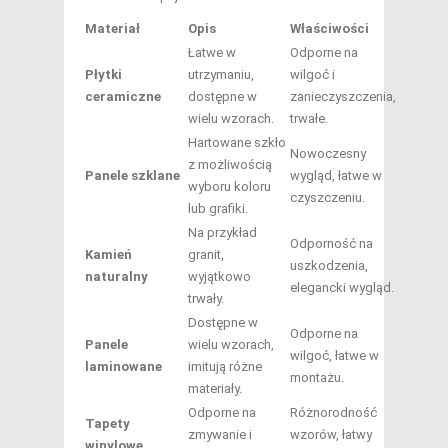
Materiał
Opis
Właściwości
Łatwe w
Odporne na
Płytki
utrzymaniu,
wilgoć i
ceramiczne
dostępne w
zanieczyszczenia,
wielu wzorach.
trwałe.
Hartowane szkło
Nowoczesny
z możliwością
Panele szklane
wygląd, łatwe w
wyboru koloru
czyszczeniu.
lub grafiki.
Na przykład
Odporność na
Kamień
granit,
uszkodzenia,
naturalny
wyjątkowo
elegancki wygląd.
trwały.
Dostępne w
Odporne na
Panele
wielu wzorach,
wilgoć, łatwe w
laminowane
imitują różne
montażu.
materiały.
Odporne na
Różnorodność
Tapety
zmywanie i
wzorów, łatwy
winylowe