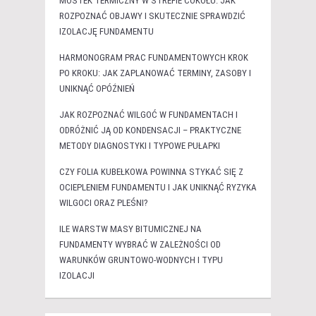
MOSTEK TERMICZNY W STREFIE COKOŁU: JAK
ROZPOZNAĆ OBJAWY I SKUTECZNIE SPRAWDZIĆ
IZOLACJĘ FUNDAMENTU
HARMONOGRAM PRAC FUNDAMENTOWYCH KROK
PO KROKU: JAK ZAPLANOWAĆ TERMINY, ZASOBY I
UNIKNĄĆ OPÓŹNIEŃ
JAK ROZPOZNAĆ WILGOĆ W FUNDAMENTACH I
ODRÓŻNIĆ JĄ OD KONDENSACJI – PRAKTYCZNE
METODY DIAGNOSTYKI I TYPOWE PUŁAPKI
CZY FOLIA KUBEŁKOWA POWINNA STYKAĆ SIĘ Z
OCIEPLENIEM FUNDAMENTU I JAK UNIKNĄĆ RYZYKA
WILGOCI ORAZ PLEŚNI?
ILE WARSTW MASY BITUMICZNEJ NA
FUNDAMENTY WYBRAĆ W ZALEŻNOŚCI OD
WARUNKÓW GRUNTOWO-WODNYCH I TYPU
IZOLACJI