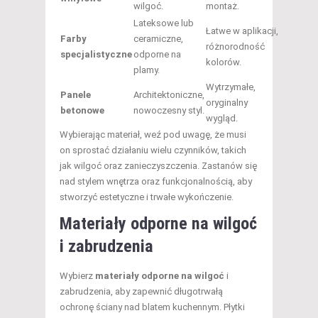
wilgoć.
montaż.
Lateksowe lub
Łatwe w aplikacji,
Farby
ceramiczne,
różnorodność
specjalistyczne
odporne na
kolorów.
plamy.
Wytrzymałe,
Panele
Architektoniczne,
oryginalny
betonowe
nowoczesny styl.
wygląd.
Wybierając materiał, weź pod uwagę, że musi
on sprostać działaniu wielu czynników, takich
jak wilgoć oraz zanieczyszczenia. Zastanów się
nad stylem wnętrza oraz funkcjonalnością, aby
stworzyć estetyczne i trwałe wykończenie.
Materiały odporne na wilgoć
i zabrudzenia
Wybierz
materiały odporne na wilgoć
i
zabrudzenia, aby zapewnić długotrwałą
ochronę ściany nad blatem kuchennym. Płytki